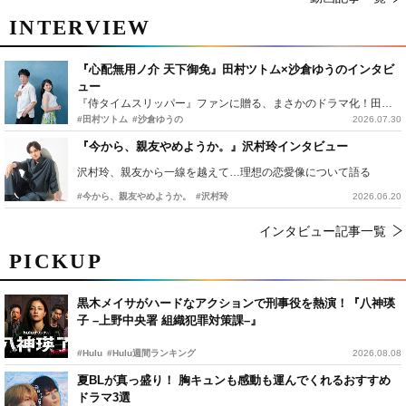
INTERVIEW
『心配無用ノ介 天下御免』田村ツトム×沙倉ゆうのインタビ
ュー
『侍タイムスリッパー』ファンに贈る、まさかのドラマ化！田村ツトム×沙倉ゆうのが語る『心配無用ノ介』撮影秘話
#田村ツトム
#沙倉ゆうの
2026.07.30
『今から、親友やめようか。』沢村玲インタビュー
沢村玲、親友から一線を越えて…理想の恋愛像について語る
#今から、親友やめようか。
#沢村玲
2026.06.20
インタビュー記事一覧
PICKUP
黒木メイサがハードなアクションで刑事役を熱演！『八神瑛
子 –上野中央署 組織犯罪対策課–』
#Hulu
#Hulu週間ランキング
2026.08.08
夏BLが真っ盛り！ 胸キュンも感動も運んでくれるおすすめ
ドラマ3選