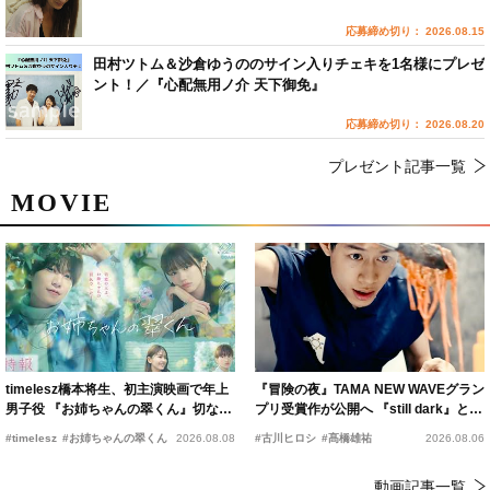
応募締め切り： 2026.08.15
田村ツトム＆沙倉ゆうののサイン入りチェキを1名様にプレゼ
ント！／『心配無用ノ介 天下御免』
応募締め切り： 2026.08.20
プレゼント記事一覧
MOVIE
timelesz橋本将生、初主演映画で年上
『冒険の夜』TAMA NEW WAVEグラン
男子役 『お姉ちゃんの翠くん』切ない
プリ受賞作が公開へ 『still dark』と同
恋の幕開けを予感
時上映決定
#timelesz
#お姉ちゃんの翠くん
2026.08.08
#古川ヒロシ
#髙橋雄祐
2026.08.06
動画記事一覧