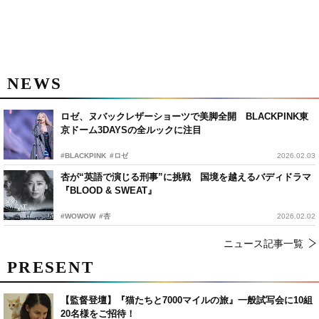
NEWS
ロゼ、ヌバックレザーショーツで美脚全開 BLACKPINK東
京ドーム3DAYSの全ルックに注目
#BLACKPINK
#ロゼ
2026.02.03
杏が“英語で演じる刑事”に挑戦 国境を越えるバディドラマ
『BLOOD & SWEAT』
#WOWOW
#杏
2026.02.02
ニュース記事一覧
PRESENT
【監督登壇】『猫たちと7000マイルの旅』一般試写会に10組
20名様をご招待！