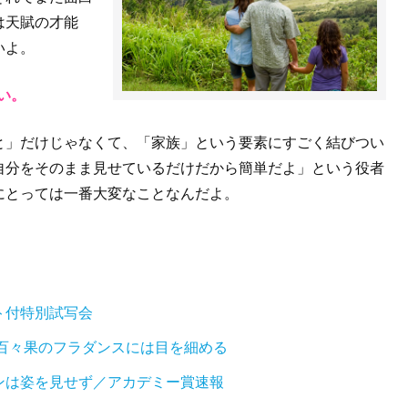
は天賦の才能
いよ。
い。
と」だけじゃなくて、「家族」という要素にすごく結びつい
自分をそのまま見せているだけだから簡単だよ」という役者
にとっては一番大変なことなんだよ。
ト付特別試写会
百々果のフラダンスには目を細める
ンは姿を見せず／アカデミー賞速報