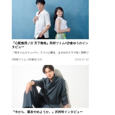
『心配無用ノ介 天下御免』田村ツトム×沙倉ゆうのイン
タビュー
『侍タイムスリッパー』ファンに贈る、まさかのドラマ化！田村ツトム×沙倉ゆうのが語
#田村ツトム
#沙倉ゆうの
2026.07.30
『今から、親友やめようか。』沢村玲インタビュー