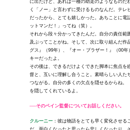
に出たけど、あれは一種の助走のようなものだ
く「ノー」と言わずに受けるものなんだ。テレビ
だったから、とても嬉しかった。あちことに電
ットマンだ！」ってね（笑）。
それから段々分かってきたんだ。自分の責任範
及ぶってことがね。そして、次に取り組んだ作品
グス』（99年）、『オー・ブラザー！』（00
キーだったよ。
その後は、できるだけよくできた脚本に焦点を
督と、互いに理解し合うこと。素晴らしい人た
つながる。自分の多くの欠点を隠せるからね。
を隠してくれているよ。
──そのペイン監督についてお話しください。
クルーニー
：彼は物語をとても早く変化させる
だ。面白くなったと思ったら悲しくなったり、