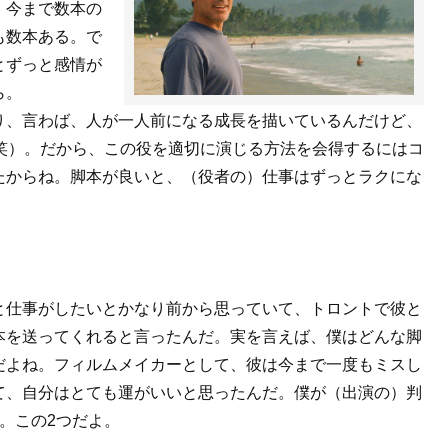
。今まで数本の
も数本ある。で
とずっと感情が
ら。
り、言わば、人が一人前になる成長を描いているんだけど、
笑）。だから、この役を適切に演じる方法を会得するにはコ
たからね。脚本が良いと、（役者の）仕事はずっとラクにな
と仕事がしたいとかなり前から思っていて、トロントで彼と
本を送ってくれると言ったんだ。実を言えば、僕はどんな脚
だよね。フィルムメイカーとして、彼は今まで一度もミスし
て、自分はとても運がいいと思ったんだ。僕が（出演の）判
。この2つだよ。