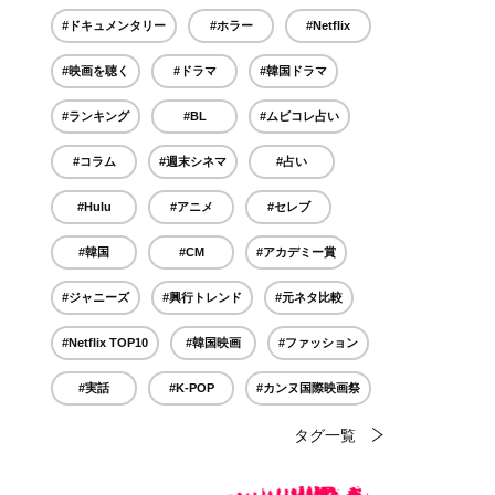
#ドキュメンタリー
#ホラー
#Netflix
#映画を聴く
#ドラマ
#韓国ドラマ
#ランキング
#BL
#ムビコレ占い
#コラム
#週末シネマ
#占い
#Hulu
#アニメ
#セレブ
#韓国
#CM
#アカデミー賞
#ジャニーズ
#興行トレンド
#元ネタ比較
#Netflix TOP10
#韓国映画
#ファッション
#実話
#K-POP
#カンヌ国際映画祭
タグ一覧