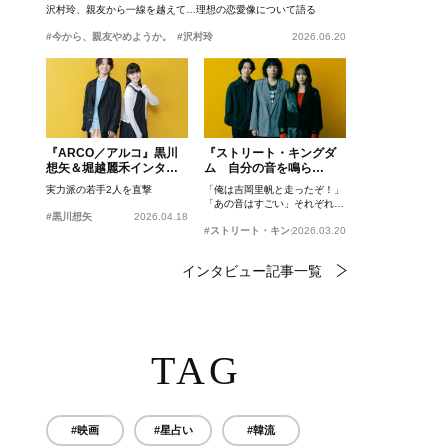
沢村玲、親友から一線を越えて…理想の恋愛像について語る
#今から、親友やめようか。
#沢村玲
2026.06.20
『ARCO／アルコ』黒川
『ストリート・キングダ
想矢＆堀越麗禾インタビ
ム 自分の音を鳴ら
ュー
せ。』峯田和伸、若葉竜
実力派の若手2人を直撃
「俺は吉岡里帆と走ったぞ！」
也、吉岡里帆インタビュ
「あの音はすごい」それぞれの
ー
#黒川想矢
2026.04.18
忘れがたいシーンとは？
#ストリート・キングダム 自分の音を鳴らせ。
2026.03.20
インタビュー記事一覧
TAG
#映画
#星占い
#韓流