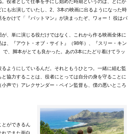
ね。役者として仕事を手にし始めた時期というのは、とにか
にも出演していたし、2、3本の映画に出るようになった時
話をかけて「『バットマン』が決まったぞ、ワォー！ 役はバ
囲が、単に演じる役だけではなく、これから作る映画全体に
は、『アウト・オブ・サイト』（98年）、『スリー・キン
年）で、脚本がとても良かった。あの3本にたどり着けてラッ
絞るようにしているんだ。それともうひとつ。一緒に組む監
ちと協力することは、役者にとっては自分の身を守ることに
（小声で）アレクサンダー・ペイン監督も、僕の悪いところ
ことができるん
それでまた面白