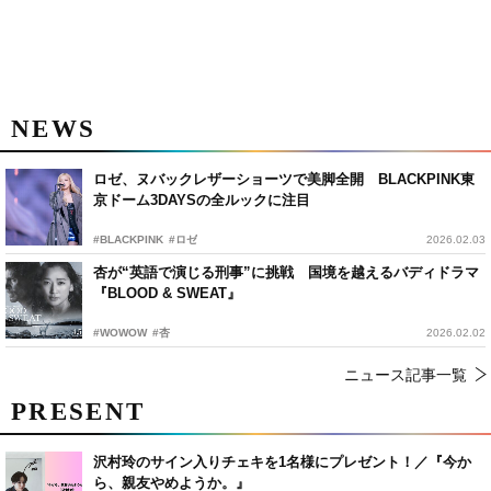
NEWS
ロゼ、ヌバックレザーショーツで美脚全開 BLACKPINK東
京ドーム3DAYSの全ルックに注目
#BLACKPINK
#ロゼ
2026.02.03
杏が“英語で演じる刑事”に挑戦 国境を越えるバディドラマ
『BLOOD & SWEAT』
#WOWOW
#杏
2026.02.02
ニュース記事一覧
PRESENT
沢村玲のサイン入りチェキを1名様にプレゼント！／『今か
ら、親友やめようか。』