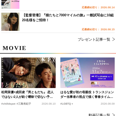
応募締め切り： 2026.08.14
【監督登壇】『猫たちと7000マイルの旅』一般試写会に10組
20名様をご招待！
応募締め切り： 2026.08.15
プレゼント記事一覧
MOVIE
松岡茉優×成田凌『男ともだち』 恋人
はるな愛が初の母親役 トランスジェン
ではない2人が紡ぐ曖昧で切ない予告
ダー当事者の視点で描く青春タイムス
編解禁
リップコメディ
#chilldspot
#三島有紀子
2026.08.10
#LGBTQ＋
2026.08.09
動画記事一覧