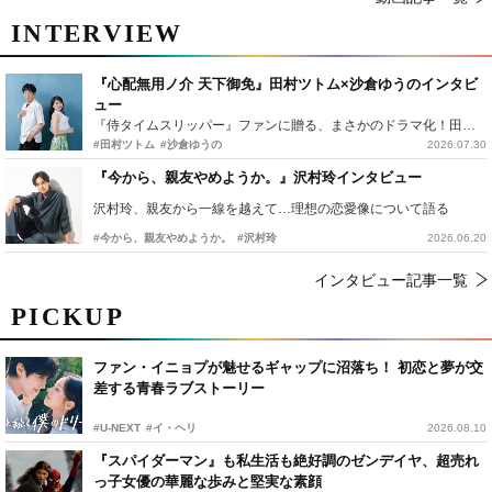
INTERVIEW
『心配無用ノ介 天下御免』田村ツトム×沙倉ゆうのインタビ
ュー
『侍タイムスリッパー』ファンに贈る、まさかのドラマ化！田村ツトム×沙倉ゆうのが語る『心配無用ノ介』撮影秘話
#田村ツトム
#沙倉ゆうの
2026.07.30
『今から、親友やめようか。』沢村玲インタビュー
沢村玲、親友から一線を越えて…理想の恋愛像について語る
#今から、親友やめようか。
#沢村玲
2026.06.20
インタビュー記事一覧
PICKUP
ファン・イニョプが魅せるギャップに沼落ち！ 初恋と夢が交
差する青春ラブストーリー
#U-NEXT
#イ・ヘリ
2026.08.10
『スパイダーマン』も私生活も絶好調のゼンデイヤ、超売れ
っ子女優の華麗な歩みと堅実な素顔