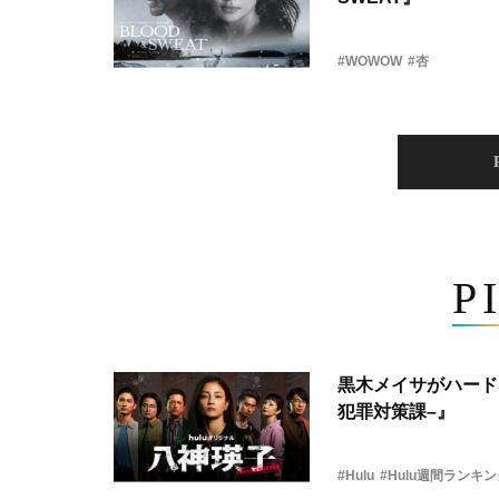
#WOWOW
#杏
P
黒木メイサがハード
犯罪対策課–』
#Hulu
#Hulu週間ランキ