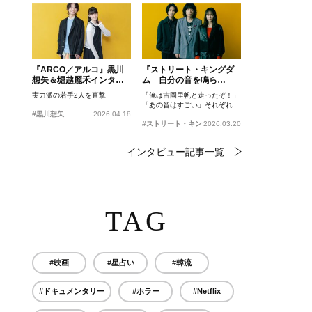
『ARCO／アルコ』黒川
『ストリート・キングダ
想矢＆堀越麗禾インタビ
ム 自分の音を鳴ら
ュー
せ。』峯田和伸、若葉竜
実力派の若手2人を直撃
「俺は吉岡里帆と走ったぞ！」
也、吉岡里帆インタビュ
「あの音はすごい」それぞれの
ー
#黒川想矢
2026.04.18
忘れがたいシーンとは？
#ストリート・キングダム 自分の音を鳴らせ。
2026.03.20
インタビュー記事一覧
TAG
#映画
#星占い
#韓流
#ドキュメンタリー
#ホラー
#Netflix