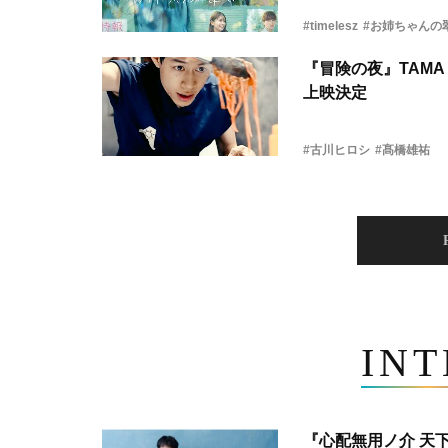
#timelesz
#お姉ちゃんの
『冒険の夜』TAMA 
上映決定
#古川ヒロシ
#髙橋雄祐
IN
『心配無用ノ介 天