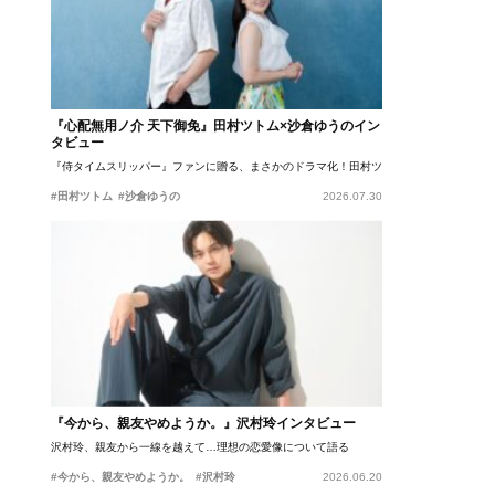
『心配無用ノ介 天下御免』田村ツトム×沙倉ゆうのイン
タビュー
『侍タイムスリッパー』ファンに贈る、まさかのドラマ化！田村ツトム×沙倉ゆうのが語
#田村ツトム
#沙倉ゆうの
2026.07.30
『今から、親友やめようか。』沢村玲インタビュー
沢村玲、親友から一線を越えて…理想の恋愛像について語る
#今から、親友やめようか。
#沢村玲
2026.06.20