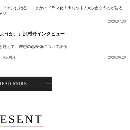
』ファンに贈る、まさかのドラマ化！田村ツトム×沙倉ゆうのが語る
秘話
2026.07.30
ようか。』沢村玲インタビュー
を越えて…理想の恋愛像について語る
。
#沢村玲
2026.06.20
READ MORE
ESENT