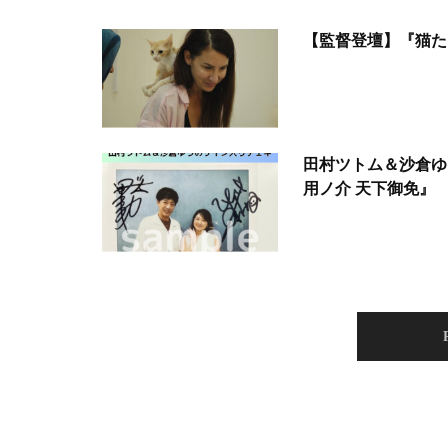
【監督登壇】『猫た
田村ツトム＆沙倉ゆ
用ノ介 天下御免』