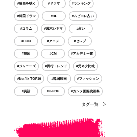
#映画を聴く
#ドラマ
#ランキング
#韓国ドラマ
#BL
#ムビコレ占い
#コラム
#週末シネマ
#占い
#Hulu
#アニメ
#セレブ
#韓国
#CM
#アカデミー賞
#ジャニーズ
#興行トレンド
#元ネタ比較
#Netflix TOP10
#韓国映画
#ファッション
#実話
#K-POP
#カンヌ国際映画祭
タグ一覧