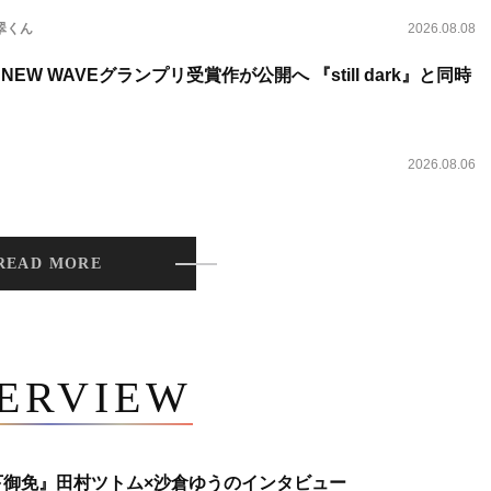
翠くん
2026.08.08
NEW WAVEグランプリ受賞作が公開へ 『still dark』と同時
2026.08.06
READ MORE
TERVIEW
下御免』田村ツトム×沙倉ゆうのインタビュー