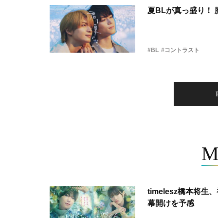
夏BLが真っ盛り！
#BL
#コントラスト
M
timelesz橋本
幕開けを予感