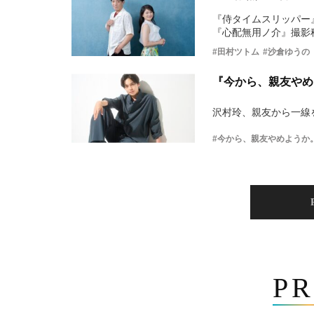
『侍タイムスリッパー
『心配無用ノ介』撮影
#田村ツトム
#沙倉ゆうの
『今から、親友やめ
沢村玲、親友から一線
#今から、親友やめようか
PR