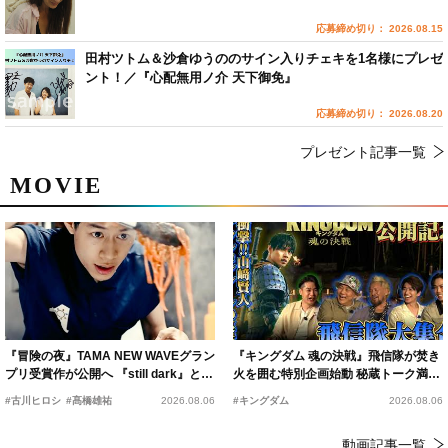
応募締め切り： 2026.08.15
田村ツトム＆沙倉ゆうののサイン入りチェキを1名様にプレゼ
ント！／『心配無用ノ介 天下御免』
応募締め切り： 2026.08.20
プレゼント記事一覧
MOVIE
『冒険の夜』TAMA NEW WAVEグラン
『キングダム 魂の決戦』飛信隊が焚き
プリ受賞作が公開へ 『still dark』と同
火を囲む特別企画始動 秘蔵トーク満載
時上映決定
の“キングダムキャンプ”開催
#古川ヒロシ
#髙橋雄祐
2026.08.06
#キングダム
2026.08.06
動画記事一覧