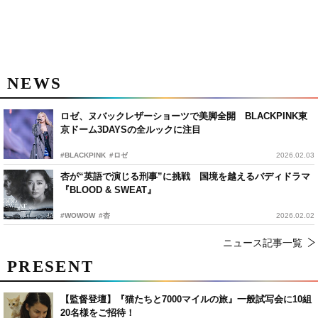
NEWS
ロゼ、ヌバックレザーショーツで美脚全開 BLACKPINK東
京ドーム3DAYSの全ルックに注目
#BLACKPINK
#ロゼ
2026.02.03
杏が“英語で演じる刑事”に挑戦 国境を越えるバディドラマ
『BLOOD & SWEAT』
#WOWOW
#杏
2026.02.02
ニュース記事一覧
PRESENT
【監督登壇】『猫たちと7000マイルの旅』一般試写会に10組
20名様をご招待！