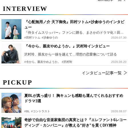
INTERVIEW
『心配無用ノ介 天下御免』田村ツトム×沙倉ゆうのインタビ
ュー
『侍タイムスリッパー』ファンに贈る、まさかのドラマ化！田村ツトム×沙倉ゆうのが語る『心配無用ノ介』撮影秘話
#田村ツトム
#沙倉ゆうの
2026.07.30
『今から、親友やめようか。』沢村玲インタビュー
沢村玲、親友から一線を越えて…理想の恋愛像について語る
#今から、親友やめようか。
#沢村玲
2026.06.20
インタビュー記事一覧
PICKUP
夏BLが真っ盛り！ 胸キュンも感動も運んでくれるおすすめ
ドラマ3選
#BL
#コントラスト
2026.08.07
奇妙で自由な音楽家集団の真実とは？『エレファント6レコー
ディング・カンパニー』が教える“好き”を貫くDIY精神