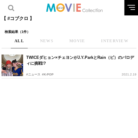
【 #コブクロ 】
検索結果（1件）
ALL
NEWS
MOVIE
INTERVIEW
TWICEダヒョン×チェヨンがJ.Y.ParkとRain（ピ）のパロデ
ィに挑戦!?
#ニュース
#K-POP
2021.2.19