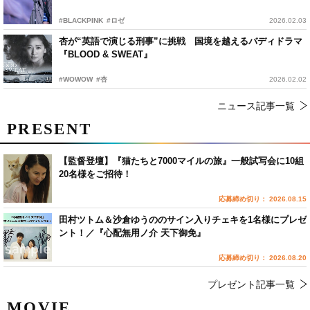
#BLACKPINK
#ロゼ
2026.02.03
杏が“英語で演じる刑事”に挑戦 国境を越えるバディドラマ
『BLOOD & SWEAT』
#WOWOW
#杏
2026.02.02
ニュース記事一覧
PRESENT
【監督登壇】『猫たちと7000マイルの旅』一般試写会に10組
20名様をご招待！
応募締め切り： 2026.08.15
田村ツトム＆沙倉ゆうののサイン入りチェキを1名様にプレゼ
ント！／『心配無用ノ介 天下御免』
応募締め切り： 2026.08.20
プレゼント記事一覧
MOVIE