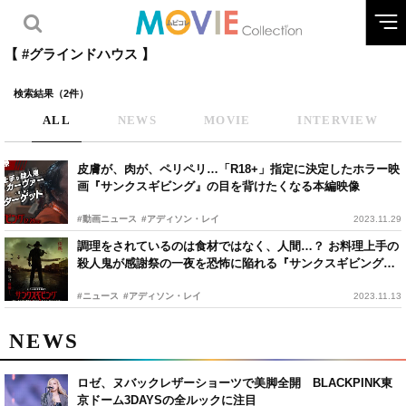
【 #グラインドハウス 】
検索結果（2件）
ALL
NEWS
MOVIE
INTERVIEW
皮膚が、肉が、ペリペリ…「R18+」指定に決定したホラー映
画『サンクスギビング』の目を背けたくなる本編映像
#動画ニュース
#アディソン・レイ
2023.11.29
調理をされているのは食材ではなく、人間…？ お料理上手の
殺人鬼が感謝祭の一夜を恐怖に陥れる『サンクスギビング』
予告編
#ニュース
#アディソン・レイ
2023.11.13
NEWS
ロゼ、ヌバックレザーショーツで美脚全開 BLACKPINK東
京ドーム3DAYSの全ルックに注目