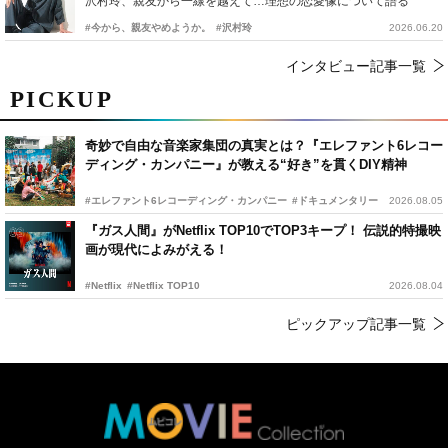
沢村玲、親友から一線を越えて…理想の恋愛像について語る
#今から、親友やめようか。
#沢村玲
2026.06.20
インタビュー記事一覧
PICKUP
奇妙で自由な音楽家集団の真実とは？『エレファント6レコー
ディング・カンパニー』が教える“好き”を貫くDIY精神
#エレファント6レコーディング・カンパニー
#ドキュメンタリー
2026.08.05
『ガス人間』がNetflix TOP10でTOP3キープ！ 伝説的特撮映
画が現代によみがえる！
#Netflix
#Netflix TOP10
2026.08.04
ピックアップ記事一覧