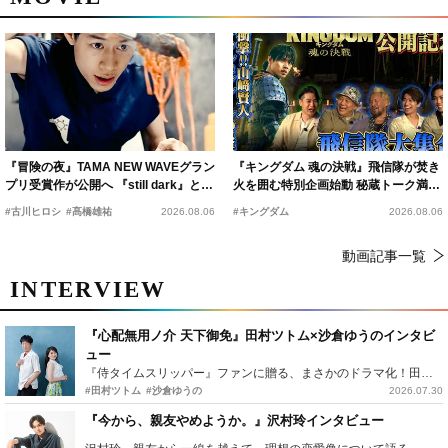
『冒険の夜』TAMA NEW WAVEグラン
『キングダム 魂の決戦』飛信隊が焚き
プリ受賞作が公開へ 『still dark』と同
火を囲む特別企画始動 秘蔵トーク満載
時上映決定
の“キングダムキャンプ”開催
#古川ヒロシ
#髙橋雄祐
2026.08.06
#キングダム
2026.08.06
動画記事一覧
INTERVIEW
『心配無用ノ介 天下御免』田村ツトム×沙倉ゆうのインタビ
ュー
『侍タイムスリッパー』ファンに贈る、まさかのドラマ化！田村ツトム×沙倉ゆうのが語る『心配無用ノ介』撮影秘話
#田村ツトム
#沙倉ゆうの
2026.07.30
『今から、親友やめようか。』沢村玲インタビュー