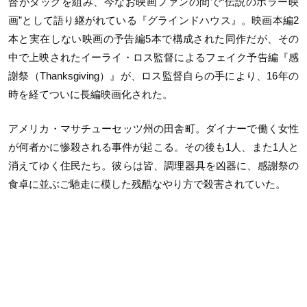
督がタッグを組み、今なお映画ファンの間で“伝説のホラー映
画”として語り継がれている『グラインドハウス』。映画本編2
本と実在しない映画の予告編5本で構成された同作だが、その
中で上映されたイーライ・ロス監督によるフェイク予告編『感
謝祭（Thanksgiving）』が、ロス監督自らの手により、16年の
時を経てついに長編映画化された。
アメリカ・マサチューセッツ州の田舎町。ダイナーで働く女性
が何者かに惨殺される事件が起こる。その後も1人、また1人と
消えてゆく住民たち。彼らは皆、調理器具を凶器に、感謝祭の
食卓に並ぶご馳走に模した残酷なやり方で殺害されていた。