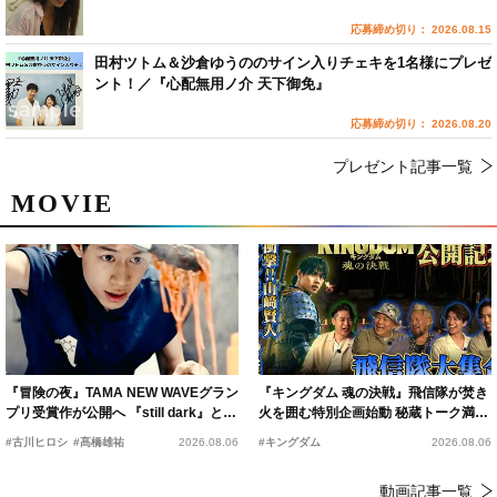
応募締め切り： 2026.08.15
田村ツトム＆沙倉ゆうののサイン入りチェキを1名様にプレゼ
ント！／『心配無用ノ介 天下御免』
応募締め切り： 2026.08.20
プレゼント記事一覧
MOVIE
『冒険の夜』TAMA NEW WAVEグラン
『キングダム 魂の決戦』飛信隊が焚き
プリ受賞作が公開へ 『still dark』と同
火を囲む特別企画始動 秘蔵トーク満載
時上映決定
の“キングダムキャンプ”開催
#古川ヒロシ
#髙橋雄祐
2026.08.06
#キングダム
2026.08.06
動画記事一覧