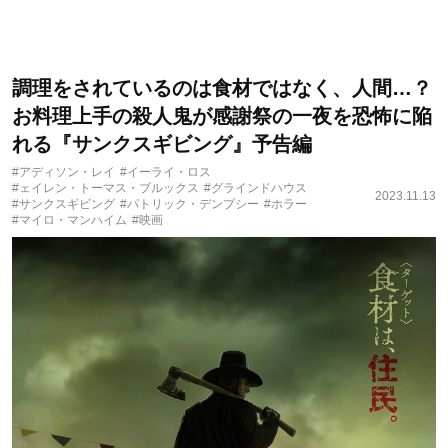
調理をされているのは食材ではなく、人間…？
お料理上手の殺人鬼が感謝祭の一夜を恐怖に陥
れる『サンクスギビング』予告編
#アディソン・レイ
#イーライ・ロス
#ェイレン・トーマス・ブルックス
#グラインドハウス
2023.11.13
#サンクスギビング
#パトリック・デンプシー
#ホラー
#マイロ・マンハイム
#映画