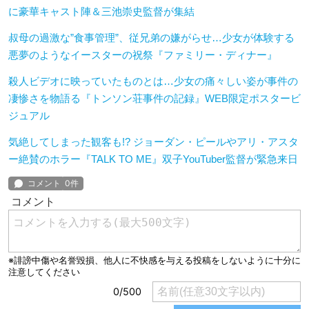
に豪華キャスト陣＆三池崇史監督が集結
叔母の過激な”食事管理”、従兄弟の嫌がらせ…少女が体験する
悪夢のようなイースターの祝祭『ファミリー・ディナー』
殺人ビデオに映っていたものとは…少女の痛々しい姿が事件の
凄惨さを物語る『トンソン荘事件の記録』WEB限定ポスタービ
ジュアル
気絶してしまった観客も!? ジョーダン・ピールやアリ・アスタ
ー絶賛のホラー『TALK TO ME』双子YouTuber監督が緊急来日