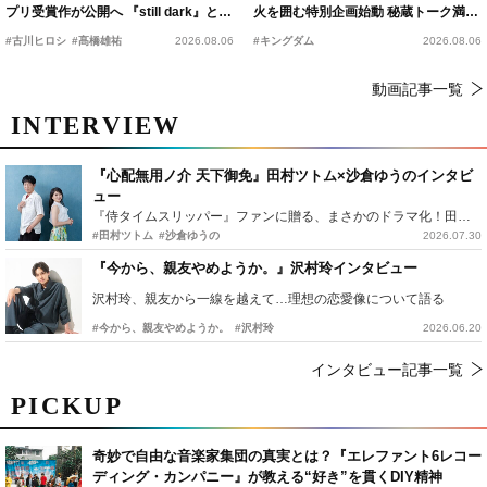
プリ受賞作が公開へ 『still dark』と同
火を囲む特別企画始動 秘蔵トーク満載
時上映決定
の“キングダムキャンプ”開催
#古川ヒロシ
#髙橋雄祐
2026.08.06
#キングダム
2026.08.06
動画記事一覧
INTERVIEW
『心配無用ノ介 天下御免』田村ツトム×沙倉ゆうのインタビ
ュー
『侍タイムスリッパー』ファンに贈る、まさかのドラマ化！田村ツトム×沙倉ゆうのが語る『心配無用ノ介』撮影秘話
#田村ツトム
#沙倉ゆうの
2026.07.30
『今から、親友やめようか。』沢村玲インタビュー
沢村玲、親友から一線を越えて…理想の恋愛像について語る
#今から、親友やめようか。
#沢村玲
2026.06.20
インタビュー記事一覧
PICKUP
奇妙で自由な音楽家集団の真実とは？『エレファント6レコー
ディング・カンパニー』が教える“好き”を貫くDIY精神