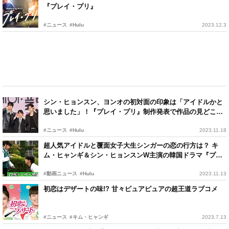
『プレイ・プリ』
#ニュース
#Hulu
2023.12.3
シン・ヒョンスン、ヨンオの初対面の印象は「アイドルかと
思いました」！『プレイ・プリ』制作発表で作品の見どころ
語る
#ニュース
#Hulu
2023.11.18
超人気アイドルと覆面女子大生シンガーの恋の行方は？ キ
ム・ヒャンギ＆シン・ヒョンスンW主演の韓国ドラマ『プレ
イ・プリ』予告編
#動画ニュース
#Hulu
2023.11.13
初恋はデザートの味!? 甘々ピュアピュアの超王道ラブコメ
#ニュース
#キム・ヒャンギ
2023.7.13