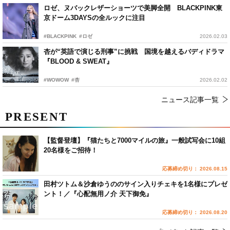
ロゼ、ヌバックレザーショーツで美脚全開 BLACKPINK東
京ドーム3DAYSの全ルックに注目
#BLACKPINK
#ロゼ
2026.02.03
杏が“英語で演じる刑事”に挑戦 国境を越えるバディドラマ
『BLOOD & SWEAT』
#WOWOW
#杏
2026.02.02
ニュース記事一覧
PRESENT
【監督登壇】『猫たちと7000マイルの旅』一般試写会に10組
20名様をご招待！
応募締め切り： 2026.08.15
田村ツトム＆沙倉ゆうののサイン入りチェキを1名様にプレゼ
ント！／『心配無用ノ介 天下御免』
応募締め切り： 2026.08.20