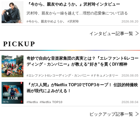
『今から、親友やめようか。』沢村玲インタビュー
沢村玲、親友から一線を越えて…理想の恋愛像について語る
#今から、親友やめようか。
#沢村玲
2026.06.20
インタビュー記事一覧
PICKUP
奇妙で自由な音楽家集団の真実とは？『エレファント6レコー
ディング・カンパニー』が教える“好き”を貫くDIY精神
#エレファント6レコーディング・カンパニー
#ドキュメンタリー
2026.08.05
『ガス人間』がNetflix TOP10でTOP3キープ！ 伝説的特撮映
画が現代によみがえる！
#Netflix
#Netflix TOP10
2026.08.04
ピックアップ記事一覧