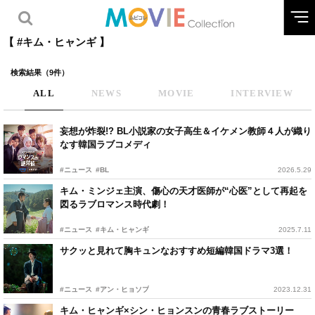
【 #キム・ヒャンギ 】
検索結果（9件）
ALL
NEWS
MOVIE
INTERVIEW
妄想が炸裂!? BL小説家の女子高生＆イケメン教師４人が織り
なす韓国ラブコメディ
#ニュース
#BL
2026.5.29
キム・ミンジェ主演、傷心の天才医師が“心医”として再起を
図るラブロマンス時代劇！
#ニュース
#キム・ヒャンギ
2025.7.11
サクッと見れて胸キュンなおすすめ短編韓国ドラマ3選！
#ニュース
#アン・ヒョソプ
2023.12.31
キム・ヒャンギ×シン・ヒョンスンの青春ラブストーリー