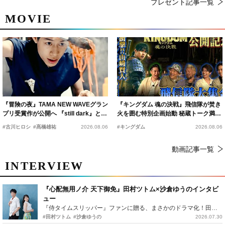
プレゼント記事一覧
MOVIE
『冒険の夜』TAMA NEW WAVEグラン
『キングダム 魂の決戦』飛信隊が焚き
プリ受賞作が公開へ 『still dark』と同
火を囲む特別企画始動 秘蔵トーク満載
時上映決定
の“キングダムキャンプ”開催
#古川ヒロシ
#髙橋雄祐
2026.08.06
#キングダム
2026.08.06
動画記事一覧
INTERVIEW
『心配無用ノ介 天下御免』田村ツトム×沙倉ゆうのインタビ
ュー
『侍タイムスリッパー』ファンに贈る、まさかのドラマ化！田村ツトム×沙倉ゆうのが語る『心配無用ノ介』撮影秘話
#田村ツトム
#沙倉ゆうの
2026.07.30