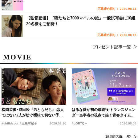
応募締め切り： 2026.08.14
【監督登壇】『猫たちと7000マイルの旅』一般試写会に10組
20名様をご招待！
応募締め切り： 2026.08.15
プレゼント記事一覧
MOVIE
松岡茉優×成田凌『男ともだち』 恋人
はるな愛が初の母親役 トランスジェン
ではない2人が紡ぐ曖昧で切ない予告
ダー当事者の視点で描く青春タイムス
編解禁
リップコメディ
#chilldspot
#三島有紀子
2026.08.10
#LGBTQ＋
2026.08.09
動画記事一覧