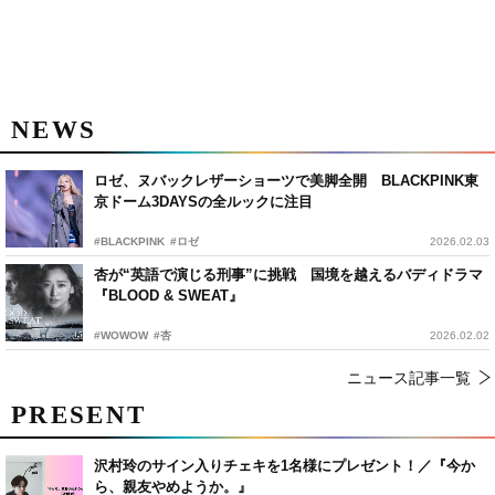
NEWS
ロゼ、ヌバックレザーショーツで美脚全開 BLACKPINK東
京ドーム3DAYSの全ルックに注目
#BLACKPINK
#ロゼ
2026.02.03
杏が“英語で演じる刑事”に挑戦 国境を越えるバディドラマ
『BLOOD & SWEAT』
#WOWOW
#杏
2026.02.02
ニュース記事一覧
PRESENT
沢村玲のサイン入りチェキを1名様にプレゼント！／『今か
ら、親友やめようか。』