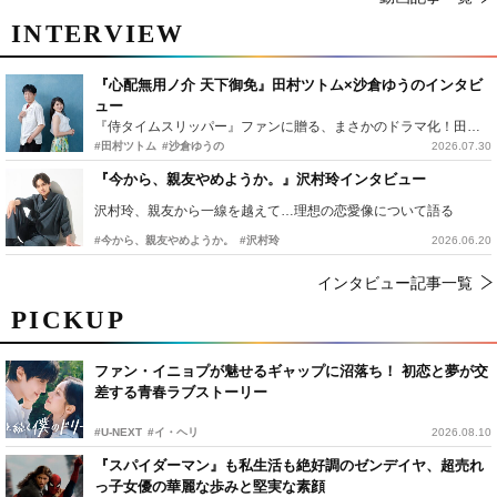
INTERVIEW
『心配無用ノ介 天下御免』田村ツトム×沙倉ゆうのインタビ
ュー
『侍タイムスリッパー』ファンに贈る、まさかのドラマ化！田村ツトム×沙倉ゆうのが語る『心配無用ノ介』撮影秘話
#田村ツトム
#沙倉ゆうの
2026.07.30
『今から、親友やめようか。』沢村玲インタビュー
沢村玲、親友から一線を越えて…理想の恋愛像について語る
#今から、親友やめようか。
#沢村玲
2026.06.20
インタビュー記事一覧
PICKUP
ファン・イニョプが魅せるギャップに沼落ち！ 初恋と夢が交
差する青春ラブストーリー
#U-NEXT
#イ・ヘリ
2026.08.10
『スパイダーマン』も私生活も絶好調のゼンデイヤ、超売れ
っ子女優の華麗な歩みと堅実な素顔