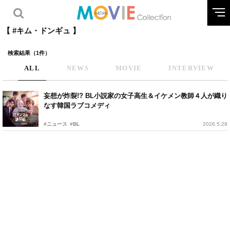
【 #キム・ドンギュ 】
検索結果（1件）
ALL
NEWS
MOVIE
INTERVIEW
妄想が炸裂!? BL小説家の女子高生＆イケメン教師４人が織り
なす韓国ラブコメディ
#ニュース
#BL
2026.5.29