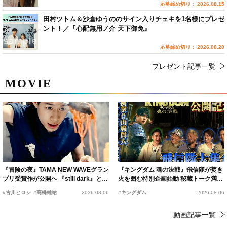
応募締め切り： 2026.08.15
田村ツトム＆沙倉ゆうののサイン入りチェキを1名様にプレゼ
ント！／『心配無用ノ介 天下御免』
応募締め切り： 2026.08.20
プレゼント記事一覧
MOVIE
『冒険の夜』TAMA NEW WAVEグラン
『キングダム 魂の決戦』飛信隊が焚き
プリ受賞作が公開へ 『still dark』と同
火を囲む特別企画始動 秘蔵トーク満載
時上映決定
の“キングダムキャンプ”開催
#古川ヒロシ
#髙橋雄祐
2026.08.06
#キングダム
2026.08.06
動画記事一覧