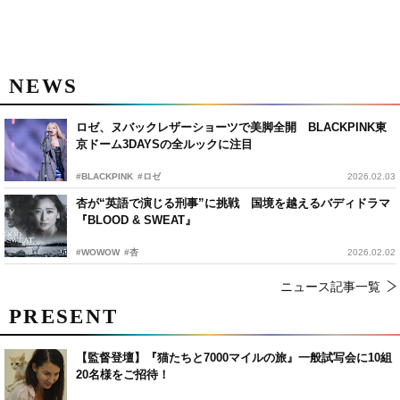
NEWS
ロゼ、ヌバックレザーショーツで美脚全開 BLACKPINK東
京ドーム3DAYSの全ルックに注目
#BLACKPINK
#ロゼ
2026.02.03
杏が“英語で演じる刑事”に挑戦 国境を越えるバディドラマ
『BLOOD & SWEAT』
#WOWOW
#杏
2026.02.02
ニュース記事一覧
PRESENT
【監督登壇】『猫たちと7000マイルの旅』一般試写会に10組
20名様をご招待！