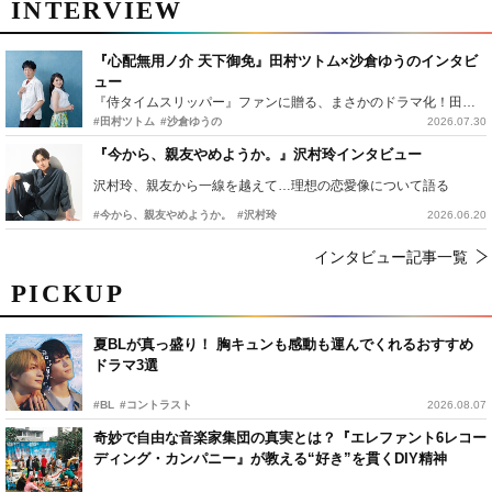
INTERVIEW
『心配無用ノ介 天下御免』田村ツトム×沙倉ゆうのインタビ
ュー
『侍タイムスリッパー』ファンに贈る、まさかのドラマ化！田村ツトム×沙倉ゆうのが語る『心配無用ノ介』撮影秘話
#田村ツトム
#沙倉ゆうの
2026.07.30
『今から、親友やめようか。』沢村玲インタビュー
沢村玲、親友から一線を越えて…理想の恋愛像について語る
#今から、親友やめようか。
#沢村玲
2026.06.20
インタビュー記事一覧
PICKUP
夏BLが真っ盛り！ 胸キュンも感動も運んでくれるおすすめ
ドラマ3選
#BL
#コントラスト
2026.08.07
奇妙で自由な音楽家集団の真実とは？『エレファント6レコー
ディング・カンパニー』が教える“好き”を貫くDIY精神