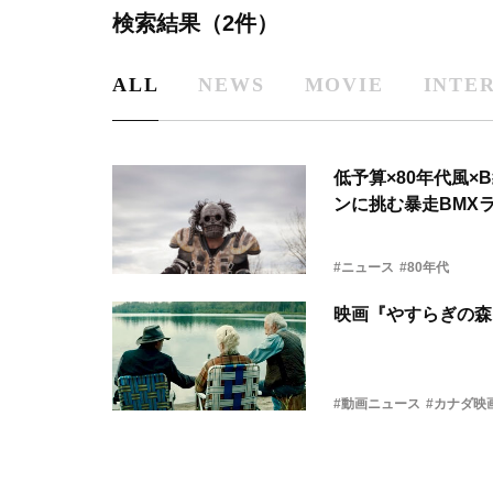
検索結果（2件）
ALL
NEWS
MOVIE
INTE
低予算×80年代風
ンに挑む暴走BMX
#ニュース
#80年代
映画『やすらぎの森
#動画ニュース
#カナダ映