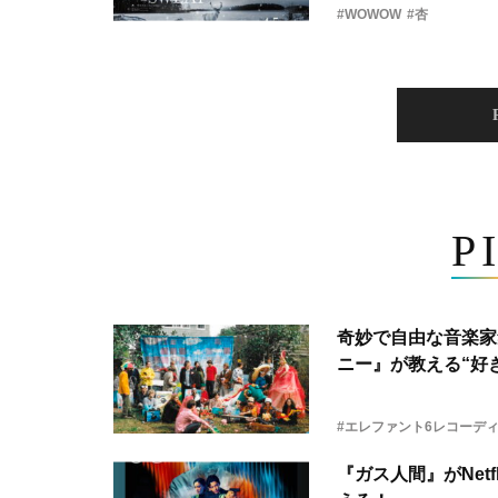
#WOWOW
#杏
P
奇妙で自由な音楽家
ニー』が教える“好き
#エレファント6レコーデ
『ガス人間』がNetf