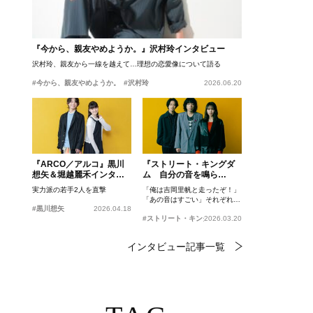
『今から、親友やめようか。』沢村玲インタビュー
沢村玲、親友から一線を越えて…理想の恋愛像について語る
#今から、親友やめようか。
#沢村玲
2026.06.20
『ARCO／アルコ』黒川
『ストリート・キングダ
想矢＆堀越麗禾インタビ
ム 自分の音を鳴ら
ュー
せ。』峯田和伸、若葉竜
実力派の若手2人を直撃
「俺は吉岡里帆と走ったぞ！」
也、吉岡里帆インタビュ
「あの音はすごい」それぞれの
ー
#黒川想矢
2026.04.18
忘れがたいシーンとは？
#ストリート・キングダム 自分の音を鳴らせ。
2026.03.20
インタビュー記事一覧