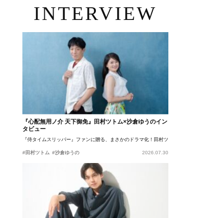
INTERVIEW
『心配無用ノ介 天下御免』田村ツトム×沙倉ゆうのイン
タビュー
『侍タイムスリッパー』ファンに贈る、まさかのドラマ化！田村ツトム×沙倉ゆうのが語
#田村ツトム
#沙倉ゆうの
2026.07.30