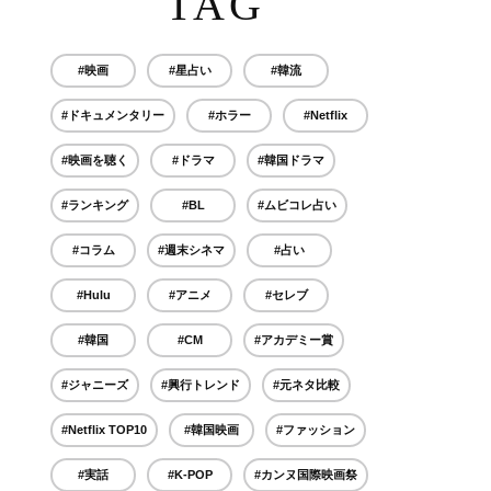
TAG
#映画
#星占い
#韓流
#ドキュメンタリー
#ホラー
#Netflix
#映画を聴く
#ドラマ
#韓国ドラマ
#ランキング
#BL
#ムビコレ占い
#コラム
#週末シネマ
#占い
#Hulu
#アニメ
#セレブ
#韓国
#CM
#アカデミー賞
#ジャニーズ
#興行トレンド
#元ネタ比較
#Netflix TOP10
#韓国映画
#ファッション
#実話
#K-POP
#カンヌ国際映画祭