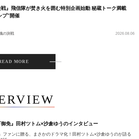
決戦』飛信隊が焚き火を囲む特別企画始動 秘蔵トーク満載
ンプ”開催
 魂の決戦
2026.08.06
READ MORE
TERVIEW
下御免』田村ツトム×沙倉ゆうのインタビュー
』ファンに贈る、まさかのドラマ化！田村ツトム×沙倉ゆうのが語る