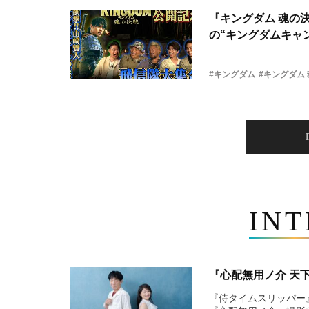
『キングダム 魂の
の“キングダムキャ
#キングダム
#キングダム
IN
『心配無用ノ介 天
『侍タイムスリッパー