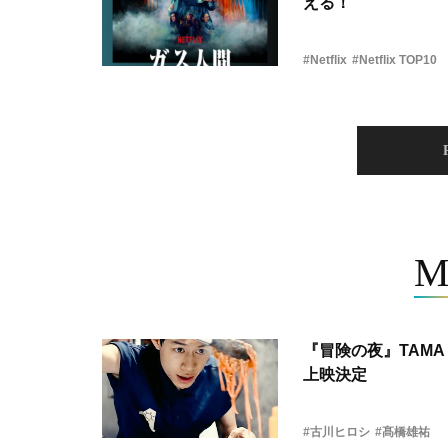
える！
#Netflix
#Netflix TOP10
M
『冒険の夜』TAMA 
上映決定
#古川ヒロシ
#髙橋雄祐