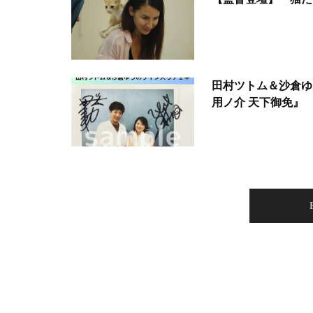
田村ツトム＆沙倉ゆ
用ノ介 天下御免』