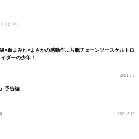
RVIEW
×B級×血まみれ×まさかの感動作…片腕チェーンソースケルトロ
ライダーの少年！
2021.8.6
』予告編
画
2021.3.12