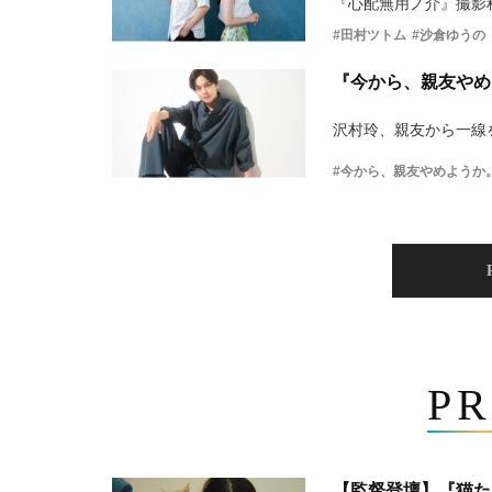
『心配無用ノ介』撮影
#田村ツトム
#沙倉ゆうの
『今から、親友やめ
沢村玲、親友から一線
#今から、親友やめようか
PR
【監督登壇】『猫た