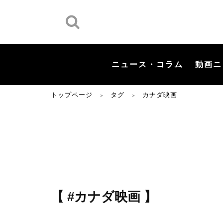
ニュース・コラム
動画ニ
トップページ
タグ
カナダ映画
＞
＞
【 #カナダ映画 】