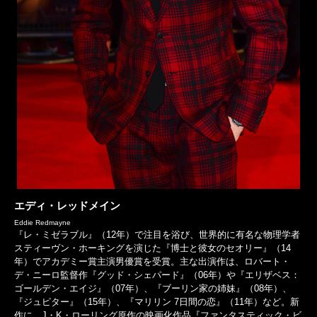
エディ・レッドメイン
Eddie Redmayne
『レ・ミゼラブル』（12年）で注目を浴び、世界的に有名な物理学者
スティーヴン・ホーキングを演じた『博士と彼女のセオリー』（14
年）でアカデミー賞主演男優賞を受賞。主な出演作は、ロバート・
デ・ニーロ監督作『グッド・シェパード』（06年）や『エリザベス：
ゴールデン・エイジ』（07年）、『ブーリン家の姉妹』（08年）、
『ジュピター』（15年）、『マリリン 7日間の恋』（11年）など。新
作に、J・K・ローリング原作の映画化作品『ファンタスティック・ビ