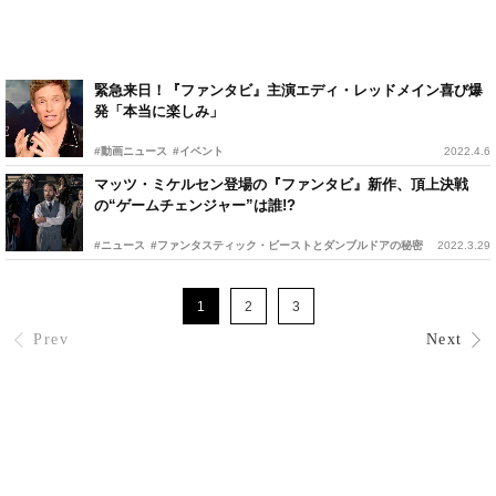
緊急来日！『ファンタビ』主演エディ・レッドメイン喜び爆
発「本当に楽しみ」
#動画ニュース
#イベント
2022.4.6
マッツ・ミケルセン登場の『ファンタビ』新作、頂上決戦
の“ゲームチェンジャー”は誰!?
#ニュース
#ファンタスティック・ビーストとダンブルドアの秘密
2022.3.29
1
2
3
Prev
Next