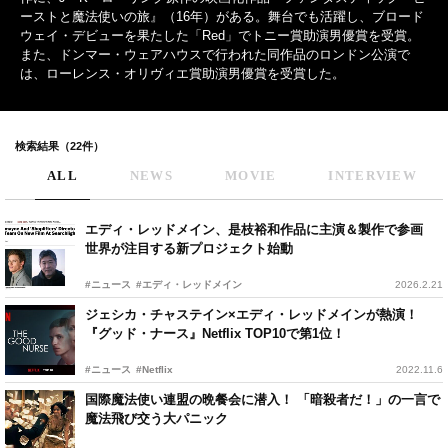
ーストと魔法使いの旅』（16年）がある。舞台でも活躍し、ブロード
ウェイ・デビューを果たした「Red」でトニー賞助演男優賞を受賞。
また、ドンマー・ウェアハウスで行われた同作品のロンドン公演で
は、ローレンス・オリヴィエ賞助演男優賞を受賞した。
検索結果（22件）
ALL
NEWS
MOVIE
INTERVIEW
エディ・レッドメイン、是枝裕和作品に主演＆製作で参画
世界が注目する新プロジェクト始動
#ニュース
#エディ・レッドメイン
2026.2.21
ジェシカ・チャステイン×エディ・レッドメインが熱演！
『グッド・ナース』Netflix TOP10で第1位！
#ニュース
#Netflix
2022.11.6
国際魔法使い連盟の晩餐会に潜入！ 「暗殺者だ！」の一言で
魔法飛び交う大パニック