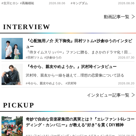
時上映決定
の“キングダムキャンプ”開催
#古川ヒロシ
#髙橋雄祐
2026.08.06
#キングダム
2026.08.06
動画記事一覧
INTERVIEW
『心配無用ノ介 天下御免』田村ツトム×沙倉ゆうのインタビ
ュー
『侍タイムスリッパー』ファンに贈る、まさかのドラマ化！田村ツトム×沙倉ゆうのが語る『心配無用ノ介』撮影秘話
#田村ツトム
#沙倉ゆうの
2026.07.30
『今から、親友やめようか。』沢村玲インタビュー
沢村玲、親友から一線を越えて…理想の恋愛像について語る
#今から、親友やめようか。
#沢村玲
2026.06.20
インタビュー記事一覧
PICKUP
奇妙で自由な音楽家集団の真実とは？『エレファント6レコー
ディング・カンパニー』が教える“好き”を貫くDIY精神
#エレファント6レコーディング・カンパニー
#ドキュメンタリー
2026.08.05