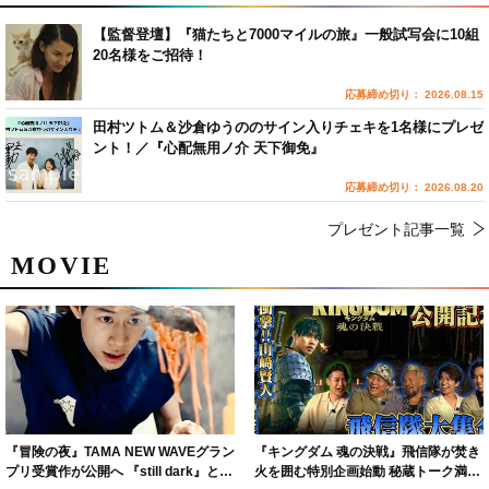
【監督登壇】『猫たちと7000マイルの旅』一般試写会に10組
20名様をご招待！
応募締め切り： 2026.08.15
田村ツトム＆沙倉ゆうののサイン入りチェキを1名様にプレゼ
ント！／『心配無用ノ介 天下御免』
応募締め切り： 2026.08.20
プレゼント記事一覧
MOVIE
『冒険の夜』TAMA NEW WAVEグラン
『キングダム 魂の決戦』飛信隊が焚き
プリ受賞作が公開へ 『still dark』と同
火を囲む特別企画始動 秘蔵トーク満載