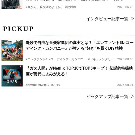
#今から、親友やめようか。
#沢村玲
2026.06.20
インタビュー記事一覧
PICKUP
奇妙で自由な音楽家集団の真実とは？『エレファント6レコー
ディング・カンパニー』が教える“好き”を貫くDIY精神
#エレファント6レコーディング・カンパニー
#ドキュメンタリー
2026.08.05
『ガス人間』がNetflix TOP10でTOP3キープ！ 伝説的特撮映
画が現代によみがえる！
#Netflix
#Netflix TOP10
2026.08.04
ピックアップ記事一覧