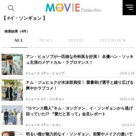
【 #イ・ソンギョン 】
検索結果（4件）
ALL
NEWS
MOVIE
INTERVIEW
アン・ヒョソプが一匹狼な外科医を好演！ 名優ハン・ソッキ
ュ主演のメディカル・ラブロマンス！
#ニュース
#アン・ヒョソプ
2025.1.28
ナム・ジュヒョクが水泳部員役！ 重量挙げ選手と繰り広げる
爽やかラブコメ！
#ニュース
#イ・ソンギョン
2023.7.21
“ロマンス職人”キム・ヨングァン、イ・ソンギョンから逃げ
回っていた!? 『愛だと言って』会見レポート
#ニュース
#アン・ヒヨン
2023.3.3
明るい瞳が魅力的なイ・ソンギョン、前髪やメイクの違いで