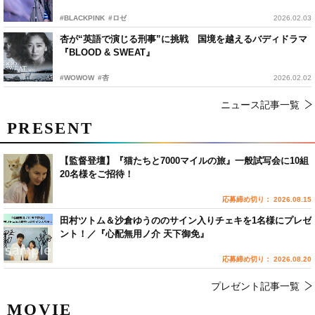
#BLACKPINK
#ロゼ
2026.02.03
杏が“英語で演じる刑事”に挑戦 国境を越えるバディドラマ
『BLOOD & SWEAT』
#WOWOW
#杏
2026.02.02
ニュース記事一覧
PRESENT
【監督登壇】『猫たちと7000マイルの旅』一般試写会に10組
20名様をご招待！
応募締め切り： 2026.08.15
田村ツトム＆沙倉ゆうののサイン入りチェキを1名様にプレゼ
ント！／『心配無用ノ介 天下御免』
応募締め切り： 2026.08.20
プレゼント記事一覧
MOVIE