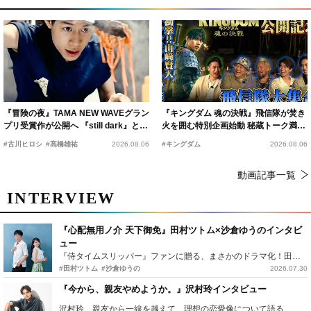
『冒険の夜』TAMA NEW WAVEグラン
『キングダム 魂の決戦』飛信隊が焚き
プリ受賞作が公開へ 『still dark』と同
火を囲む特別企画始動 秘蔵トーク満載
時上映決定
の“キングダムキャンプ”開催
#古川ヒロシ
#髙橋雄祐
2026.08.06
#キングダム
2026.08.06
動画記事一覧
INTERVIEW
『心配無用ノ介 天下御免』田村ツトム×沙倉ゆうのインタビ
ュー
『侍タイムスリッパー』ファンに贈る、まさかのドラマ化！田村ツトム×沙倉ゆうのが語る『心配無用ノ介』撮影秘話
#田村ツトム
#沙倉ゆうの
2026.07.30
『今から、親友やめようか。』沢村玲インタビュー
沢村玲、親友から一線を越えて…理想の恋愛像について語る