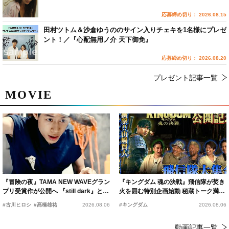
応募締め切り： 2026.08.15
田村ツトム＆沙倉ゆうののサイン入りチェキを1名様にプレゼ
ント！／『心配無用ノ介 天下御免』
応募締め切り： 2026.08.20
プレゼント記事一覧
MOVIE
『冒険の夜』TAMA NEW WAVEグラン
『キングダム 魂の決戦』飛信隊が焚き
プリ受賞作が公開へ 『still dark』と同
火を囲む特別企画始動 秘蔵トーク満載
時上映決定
の“キングダムキャンプ”開催
#古川ヒロシ
#髙橋雄祐
2026.08.06
#キングダム
2026.08.06
動画記事一覧