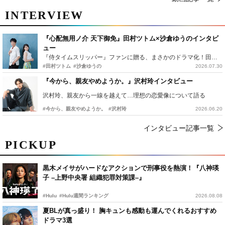
INTERVIEW
『心配無用ノ介 天下御免』田村ツトム×沙倉ゆうのインタビ
ュー
『侍タイムスリッパー』ファンに贈る、まさかのドラマ化！田村ツトム×沙倉ゆうのが語る『心配無用ノ介』撮影秘話
#田村ツトム
#沙倉ゆうの
2026.07.30
『今から、親友やめようか。』沢村玲インタビュー
沢村玲、親友から一線を越えて…理想の恋愛像について語る
#今から、親友やめようか。
#沢村玲
2026.06.20
インタビュー記事一覧
PICKUP
黒木メイサがハードなアクションで刑事役を熱演！『八神瑛
子 –上野中央署 組織犯罪対策課–』
#Hulu
#Hulu週間ランキング
2026.08.08
夏BLが真っ盛り！ 胸キュンも感動も運んでくれるおすすめ
ドラマ3選