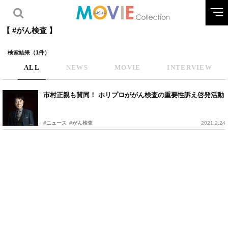
【 #がん検査 】
検索結果（1件）
ALL
NEWS
MOVIE
INTERVIEW
市村正親も賛同！ ホリプロががん検査の重要性訴え啓発活動
#ニュース
#がん検査
2021.2.24