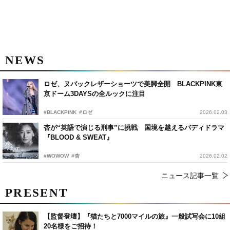
NEWS
ロゼ、ヌバックレザーショーツで美脚全開 BLACKPINK東
京ドーム3DAYSの全ルックに注目
#BLACKPINK
#ロゼ
2026.02.03
杏が“英語で演じる刑事”に挑戦 国境を越えるバディドラマ
『BLOOD & SWEAT』
#WOWOW
#杏
2026.02.02
ニュース記事一覧
PRESENT
【監督登壇】『猫たちと7000マイルの旅』一般試写会に10組
20名様をご招待！