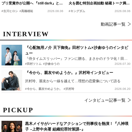
プリ受賞作が公開へ 『still dark』と同
火を囲む特別企画始動 秘蔵トーク満載
時上映決定
の“キングダムキャンプ”開催
#古川ヒロシ
#髙橋雄祐
2026.08.06
#キングダム
2026.08.06
動画記事一覧
INTERVIEW
『心配無用ノ介 天下御免』田村ツトム×沙倉ゆうのインタビ
ュー
『侍タイムスリッパー』ファンに贈る、まさかのドラマ化！田村ツトム×沙倉ゆうのが語る『心配無用ノ介』撮影秘話
#田村ツトム
#沙倉ゆうの
2026.07.30
『今から、親友やめようか。』沢村玲インタビュー
沢村玲、親友から一線を越えて…理想の恋愛像について語る
#今から、親友やめようか。
#沢村玲
2026.06.20
インタビュー記事一覧
PICKUP
黒木メイサがハードなアクションで刑事役を熱演！『八神瑛
子 –上野中央署 組織犯罪対策課–』