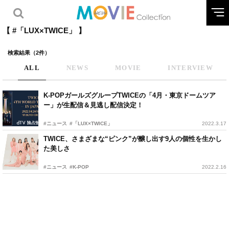
【 #「LUX×TWICE」 】
検索結果（2件）
ALL
NEWS
MOVIE
INTERVIEW
K-POPガールズグループTWICEの「4月・東京ドームツア
ー」が生配信＆見逃し配信決定！
#ニュース
#「LUX×TWICE」
2022.3.17
TWICE、さまざまな“ピンク”が醸し出す9人の個性を生かし
た美しさ
#ニュース
#K-POP
2022.2.16