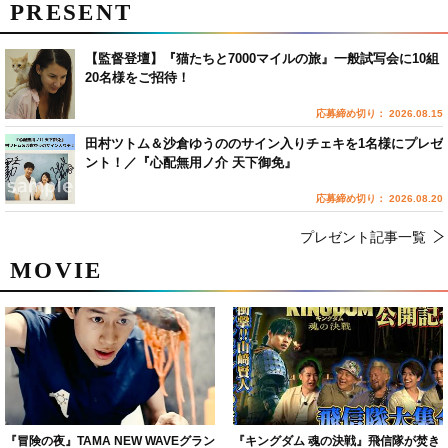
PRESENT
【監督登壇】『猫たちと7000マイルの旅』一般試写会に10組
20名様をご招待！
応募締め切り： 2026.08.15
田村ツトム＆沙倉ゆうののサイン入りチェキを1名様にプレゼ
ント！／『心配無用ノ介 天下御免』
応募締め切り： 2026.08.20
プレゼント記事一覧
MOVIE
『冒険の夜』TAMA NEW WAVEグラン
『キングダム 魂の決戦』飛信隊が焚き