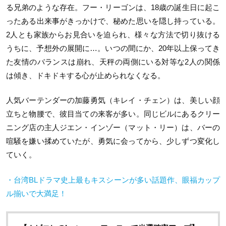
る兄弟のような存在。フー・リーゴンは、
18
歳の誕生日に起こ
ったある出来事がきっかけで、秘めた思いを隠し持っている。
2
人とも家族からお見合いを迫られ、様々な方法で切り抜ける
うちに、予想外の展開に…。いつの間にか、
20
年以上保ってき
た友情のバランスは崩れ、天秤の両側にいる対等な2人の関係
は傾き、ドキドキする心が止められなくなる。
人気バーテンダーの加藤勇気（キレイ・チェン）は、美しい顔
立ちと物腰で、彼目当ての来客が多い。同じビルにあるクリー
ニング店の主人ジエン・インゾー（マット・リー）は、バーの
喧騒を嫌い揉めていたが、勇気に会ってから、少しずつ変化し
ていく。
・台湾BLドラマ史上最もキスシーンが多い話題作、眼福カップ
ル揃いで大満足！