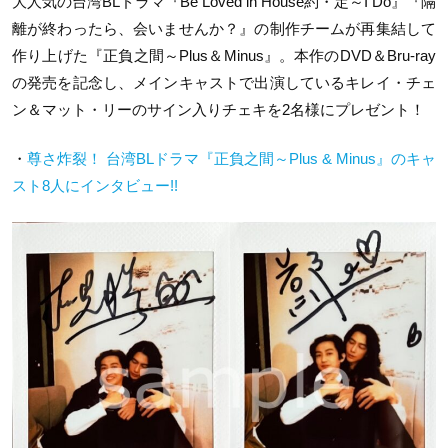
大人気の台湾
BL
ドラマ『
Be Loved in House
約・定～
I Do
』『隔
離が終わったら、会いませんか？』の制作チームが再集結して
作り上げた『正負之間～
Plus
＆
Minus
』。本作の
DVD
＆
Bru-ray
の発売を記念し、メインキャストで出演しているキレイ・チェ
ン＆マット・リー
のサイン入りチェキを
2
名様にプレゼント！
・
尊さ炸裂！ 台湾BLドラマ『正負之間～Plus & Minus』のキャ
スト8人にインタビュー!!