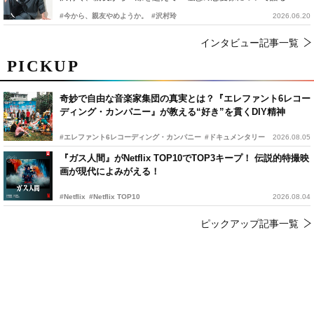
#今から、親友やめようか。
#沢村玲
2026.06.20
インタビュー記事一覧
PICKUP
奇妙で自由な音楽家集団の真実とは？『エレファント6レコー
ディング・カンパニー』が教える“好き”を貫くDIY精神
#エレファント6レコーディング・カンパニー
#ドキュメンタリー
2026.08.05
『ガス人間』がNetflix TOP10でTOP3キープ！ 伝説的特撮映
画が現代によみがえる！
#Netflix
#Netflix TOP10
2026.08.04
ピックアップ記事一覧