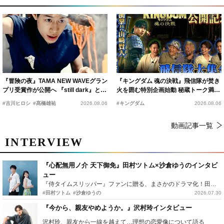
『冒険の夜』TAMA NEW WAVEグラン
『キングダム 魂の決戦』飛信隊が焚き
プリ受賞作が公開へ 『still dark』と同
火を囲む特別企画始動 秘蔵トーク満載
時上映決定
の“キングダムキャンプ”開催
#古川ヒロシ
#髙橋雄祐
2026.08.06
#キングダム
2026.08.06
動画記事一覧
INTERVIEW
『心配無用ノ介 天下御免』田村ツトム×沙倉ゆうのインタビ
ュー
『侍タイムスリッパー』ファンに贈る、まさかのドラマ化！田村ツトム×沙倉ゆうのが語る『心配無用ノ介』撮影秘話
#田村ツトム
#沙倉ゆうの
2026.07.30
『今から、親友やめようか。』沢村玲インタビュー
沢村玲、親友から一線を越えて…理想の恋愛像について語る