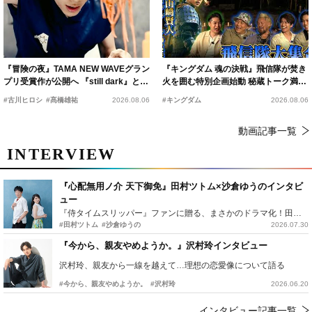
『冒険の夜』TAMA NEW WAVEグラン
『キングダム 魂の決戦』飛信隊が焚き
プリ受賞作が公開へ 『still dark』と同
火を囲む特別企画始動 秘蔵トーク満載
時上映決定
の“キングダムキャンプ”開催
#古川ヒロシ
#髙橋雄祐
2026.08.06
#キングダム
2026.08.06
動画記事一覧
INTERVIEW
『心配無用ノ介 天下御免』田村ツトム×沙倉ゆうのインタビ
ュー
『侍タイムスリッパー』ファンに贈る、まさかのドラマ化！田村ツトム×沙倉ゆうのが語る『心配無用ノ介』撮影秘話
#田村ツトム
#沙倉ゆうの
2026.07.30
『今から、親友やめようか。』沢村玲インタビュー
沢村玲、親友から一線を越えて…理想の恋愛像について語る
#今から、親友やめようか。
#沢村玲
2026.06.20
インタビュー記事一覧