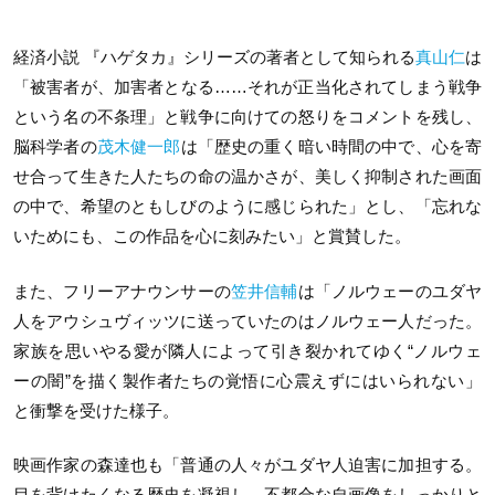
経済小説 『ハゲタカ』シリーズの著者として知られる
真山仁
は
「被害者が、加害者となる……それが正当化されてしまう戦争
という名の不条理」と戦争に向けての怒りをコメントを残し、
脳科学者の
茂木健一郎
は「歴史の重く暗い時間の中で、心を寄
せ合って生きた人たちの命の温かさが、美しく抑制された画面
の中で、希望のともしびのように感じられた」とし、「忘れな
いためにも、この作品を心に刻みたい」と賞賛した。
また、フリーアナウンサーの
笠井信輔
は「ノルウェーのユダヤ
人をアウシュヴィッツに送っていたのはノルウェー人だった。
家族を思いやる愛が隣人によって引き裂かれてゆく“ノルウェ
ーの闇”を描く製作者たちの覚悟に心震えずにはいられない」
と衝撃を受けた様子。
映画作家の森達也も「普通の人々がユダヤ人迫害に加担する。
目を背けたくなる歴史を凝視し、不都合な自画像をしっかりと