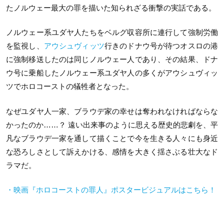
たノルウェー最大の罪を描いた知られざる衝撃の実話である。
ノルウェー系ユダヤ人たちをベルグ収容所に連行して強制労働
を監視し、
アウシュヴィッツ
行きのドナウ号が待つオスロの港
に強制移送したのは同じノルウェー人であり、その結果、ドナ
ウ号に乗船したノルウェー系ユダヤ人の多くがアウシュヴィッ
ツでホロコーストの犠牲者となった。
なぜユダヤ人一家、ブラウデ家の幸せは奪われなければならな
かったのか……？ 遠い出来事のように思える歴史的悲劇を、平
凡なブラウデ一家を通して描くことで今を生きる人々にも身近
な恐ろしさとして訴えかける、感情を大きく揺さぶる壮大なド
ラマだ。
・映画『ホロコーストの罪人』ポスタービジュアルはこちら！