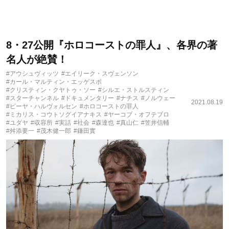
8・27公開『ホロコーストの罪人』、各界の著
名人が絶賛！
#アウシュヴィッツ
#エイリーク・スヴェンソン
#カール・マルティン・エッゲスボ
#クリスティン・クヤトゥ・ソー
#シルエ・ストルスティン
#スターチャンネル
#ドキュメンタリー
#ナチス
#ノルウェー
2021.08.19
#ピーヤ・ハルヴォルセン
#ホロコーストの罪人
#ミカリス・コウトソグイアナキス
#ヤーコブ・オフテブロ
#ユダヤ
#収容所
#実話
#社会
#森達也
#真山仁
#笠井信輔
#舛添要一
#茂木健一郎
#鎌田實