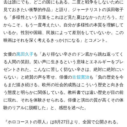
去は誰にでも、どこの国にもある。二度と戦争をしないために
見ておきたい衝撃的作品」と語り、ジャーナリストの浜田敬子
も「多様性という言葉をこれほど見た夏はなかっただろう。だ
からこそ、もう一度考えたい。自分が多様性の本質を理解して
いるか。性別や国籍、民族によって差別をしていないか。この
映画はそれを深く考えるきっかけになる」とコメント。
女優の
萬田久子
も「あり得ない辛さのドン底から跳ね返ってく
る人間の笑顔。笑い声に生きるという意味とエネルギーをプレ
ゼントされた。こんなに苦しく切ない辛さは、絶対に絶対にい
らない」と絶賛の声を寄せ、俳優の
古舘寛治
も「負の歴史を今
もまだ描き続ける。欧州の社会的成熟はこういう歴史と向き合
う態度と明らかに関係している。教科書では遠い歴史が目の前
に現れ、それを体験させられる。俳優と演出の質が高くその体
験のリアルに脱帽した」と、感想を述べた。
『ホロコーストの罪人』は8月27日より、全国で公開される。