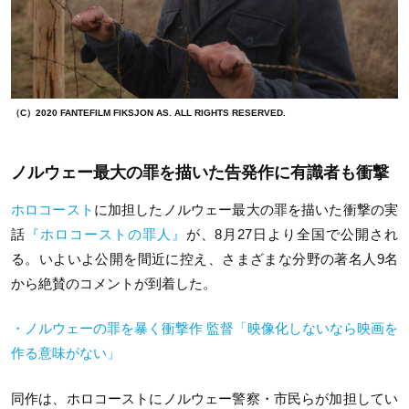
（C）2020 FANTEFILM FIKSJON AS. ALL RIGHTS RESERVED.
ノルウェー最大の罪を描いた告発作に有識者も衝撃
ホロコースト
に加担したノルウェー最大の罪を描いた衝撃の実
話
『ホロコーストの罪人』
が、8月27日より全国で公開され
る。いよいよ公開を間近に控え、さまざまな分野の著名人9名
から絶賛のコメントが到着した。
・ノルウェーの罪を暴く衝撃作 監督「映像化しないなら映画を
作る意味がない」
同作は、ホロコーストにノルウェー警察・市民らが加担してい