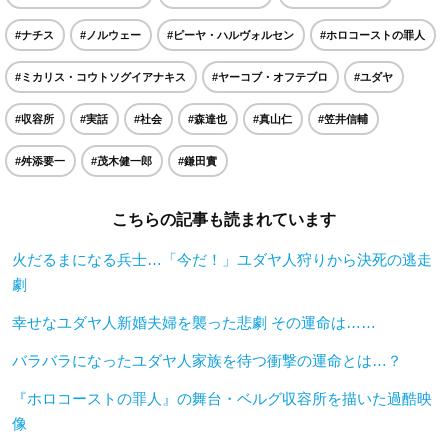
#ナチス
#ノルウェー
#ピーヤ・ハルヴォルセン
#ホロコーストの罪人
#ミカリス・コウトソグイアナキス
#ヤーコブ・オフテブロ
#ユダヤ
#収容所
#実話
#社会
#森達也
#真山仁
#笠井信輔
#舛添要一
#茂木健一郎
#鎌田實
こちらの記事も読まれています
火だるまになる兵士…「今だ！」ユダヤ人狩りから決死の逃走
劇
幸せなユダヤ人新婚夫婦を襲った悲劇 その運命は……
バラバラになったユダヤ人家族を待つ衝撃の運命とは…？
『ホロコーストの罪人』の舞台・ベルグ収容所を描いた過酷映
像