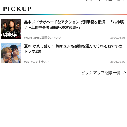
PICKUP
黒木メイサがハードなアクションで刑事役を熱演！『八神瑛
子 –上野中央署 組織犯罪対策課–』
#Hulu
#Hulu週間ランキング
2026.08.08
夏BLが真っ盛り！ 胸キュンも感動も運んでくれるおすすめ
ドラマ3選
#BL
#コントラスト
2026.08.07
ピックアップ記事一覧