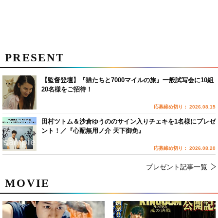
PRESENT
【監督登壇】『猫たちと7000マイルの旅』一般試写会に10組
20名様をご招待！
応募締め切り： 2026.08.15
田村ツトム＆沙倉ゆうののサイン入りチェキを1名様にプレゼ
ント！／『心配無用ノ介 天下御免』
応募締め切り： 2026.08.20
プレゼント記事一覧
MOVIE