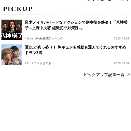
PICKUP
黒木メイサがハードなアクションで刑事役を熱演！『八神瑛
子 –上野中央署 組織犯罪対策課–』
#Hulu
#Hulu週間ランキング
2026.08.08
夏BLが真っ盛り！ 胸キュンも感動も運んでくれるおすすめ
ドラマ3選
#BL
#コントラスト
2026.08.07
ピックアップ記事一覧