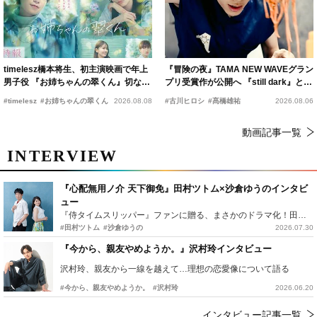
timelesz橋本将生、初主演映画で年上
『冒険の夜』TAMA NEW WAVEグラン
男子役 『お姉ちゃんの翠くん』切ない
プリ受賞作が公開へ 『still dark』と同
恋の幕開けを予感
時上映決定
#timelesz
#お姉ちゃんの翠くん
2026.08.08
#古川ヒロシ
#髙橋雄祐
2026.08.06
動画記事一覧
INTERVIEW
『心配無用ノ介 天下御免』田村ツトム×沙倉ゆうのインタビ
ュー
『侍タイムスリッパー』ファンに贈る、まさかのドラマ化！田村ツトム×沙倉ゆうのが語る『心配無用ノ介』撮影秘話
#田村ツトム
#沙倉ゆうの
2026.07.30
『今から、親友やめようか。』沢村玲インタビュー
沢村玲、親友から一線を越えて…理想の恋愛像について語る
#今から、親友やめようか。
#沢村玲
2026.06.20
インタビュー記事一覧