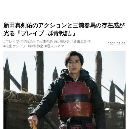
新田真剣佑のアクションと三浦春馬の存在感が
光る『ブレイブ -群青戦記-』
#ブレイブ-群青戦記-
#三浦春馬
#山崎紘菜
#新田真剣佑
2021.03.06
#松山ケンイチ
#鈴木伸之
#週末シネマ