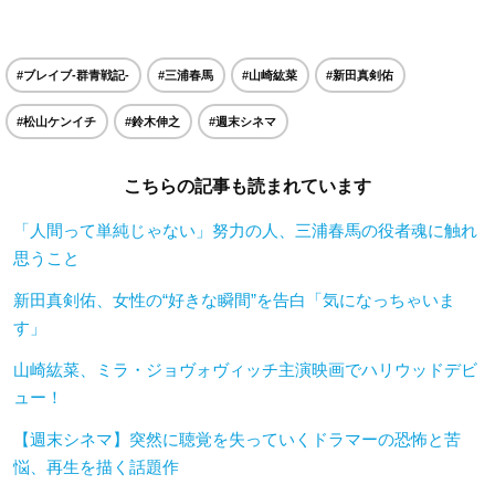
#ブレイブ-群青戦記-
#三浦春馬
#山崎紘菜
#新田真剣佑
#松山ケンイチ
#鈴木伸之
#週末シネマ
こちらの記事も読まれています
「人間って単純じゃない」努力の人、三浦春馬の役者魂に触れ
思うこと
新田真剣佑、女性の“好きな瞬間”を告白「気になっちゃいま
す」
山崎紘菜、ミラ・ジョヴォヴィッチ主演映画でハリウッドデビ
ュー！
【週末シネマ】突然に聴覚を失っていくドラマーの恐怖と苦
悩、再生を描く話題作