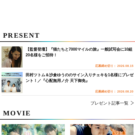
PRESENT
【監督登壇】『猫たちと7000マイルの旅』一般試写会に10組
20名様をご招待！
応募締め切り： 2026.08.15
田村ツトム＆沙倉ゆうののサイン入りチェキを1名様にプレゼ
ント！／『心配無用ノ介 天下御免』
応募締め切り： 2026.08.20
プレゼント記事一覧
MOVIE