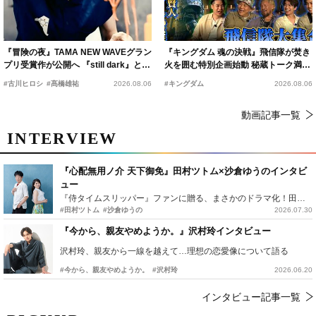
『冒険の夜』TAMA NEW WAVEグラン
『キングダム 魂の決戦』飛信隊が焚き
プリ受賞作が公開へ 『still dark』と同
火を囲む特別企画始動 秘蔵トーク満載
時上映決定
の“キングダムキャンプ”開催
#古川ヒロシ
#髙橋雄祐
2026.08.06
#キングダム
2026.08.06
動画記事一覧
INTERVIEW
『心配無用ノ介 天下御免』田村ツトム×沙倉ゆうのインタビ
ュー
『侍タイムスリッパー』ファンに贈る、まさかのドラマ化！田村ツトム×沙倉ゆうのが語る『心配無用ノ介』撮影秘話
#田村ツトム
#沙倉ゆうの
2026.07.30
『今から、親友やめようか。』沢村玲インタビュー
沢村玲、親友から一線を越えて…理想の恋愛像について語る
#今から、親友やめようか。
#沢村玲
2026.06.20
インタビュー記事一覧