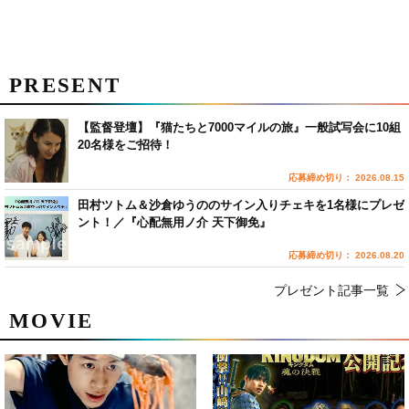
PRESENT
【監督登壇】『猫たちと7000マイルの旅』一般試写会に10組
20名様をご招待！
応募締め切り： 2026.08.15
田村ツトム＆沙倉ゆうののサイン入りチェキを1名様にプレゼ
ント！／『心配無用ノ介 天下御免』
応募締め切り： 2026.08.20
プレゼント記事一覧
MOVIE