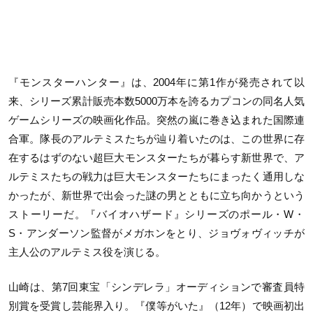
『モンスターハンター』は、2004年に第1作が発売されて以
来、シリーズ累計販売本数5000万本を誇るカプコンの同名人気
ゲームシリーズの映画化作品。突然の嵐に巻き込まれた国際連
合軍。隊長のアルテミスたちが辿り着いたのは、この世界に存
在するはずのない超巨大モンスターたちが暮らす新世界で、ア
ルテミスたちの戦力は巨大モンスターたちにまったく通用しな
かったが、新世界で出会った謎の男とともに立ち向かうという
ストーリーだ。『バイオハザード』シリーズのポール・W・
S・アンダーソン監督がメガホンをとり、ジョヴォヴィッチが
主人公のアルテミス役を演じる。
山崎は、第7回東宝「シンデレラ」オーディションで審査員特
別賞を受賞し芸能界入り。『僕等がいた』（12年）で映画初出