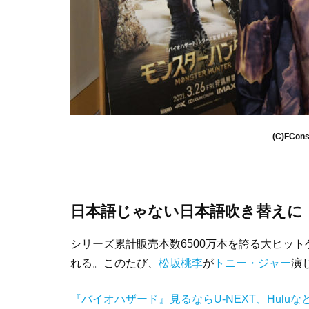
(C)FCons
日本語じゃない日本語吹き替えに
シリーズ累計販売本数6500万本を誇る大ヒッ
れる。このたび、
松坂桃李
が
トニー・ジャー
演
『バイオハザード』見るならU-NEXT、Hulu