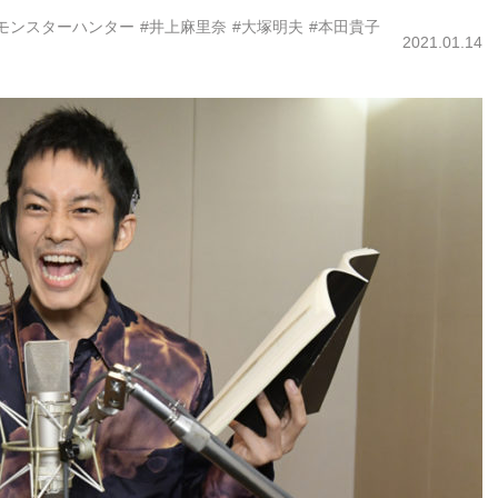
#モンスターハンター
#井上麻里奈
#大塚明夫
#本田貴子
2021.01.14