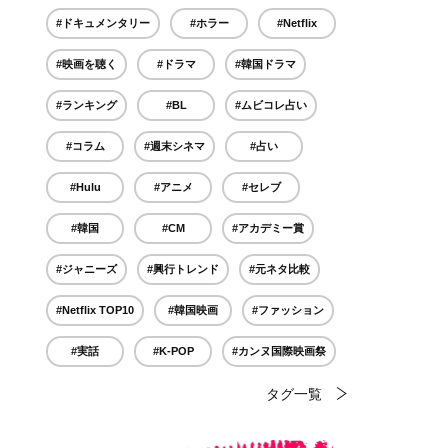
#ドキュメンタリー
#ホラー
#Netflix
#映画を聴く
#ドラマ
#韓国ドラマ
#ランキング
#BL
#ムビコレ占い
#コラム
#週末シネマ
#占い
#Hulu
#アニメ
#セレブ
#韓国
#CM
#アカデミー賞
#ジャニーズ
#興行トレンド
#元ネタ比較
#Netflix TOP10
#韓国映画
#ファッション
#実話
#K-POP
#カンヌ国際映画祭
タグ一覧