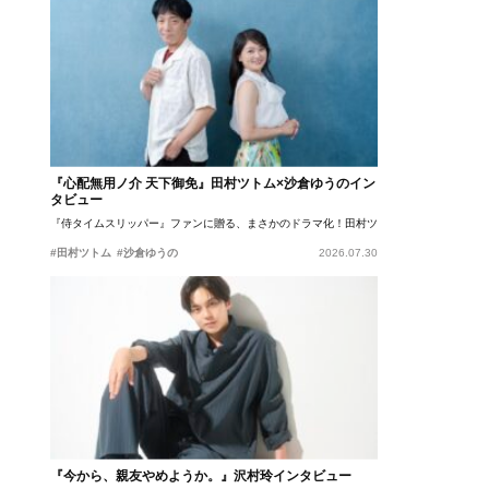
『心配無用ノ介 天下御免』田村ツトム×沙倉ゆうのイン
タビュー
『侍タイムスリッパー』ファンに贈る、まさかのドラマ化！田村ツトム×沙倉ゆうのが語
#田村ツトム
#沙倉ゆうの
2026.07.30
『今から、親友やめようか。』沢村玲インタビュー