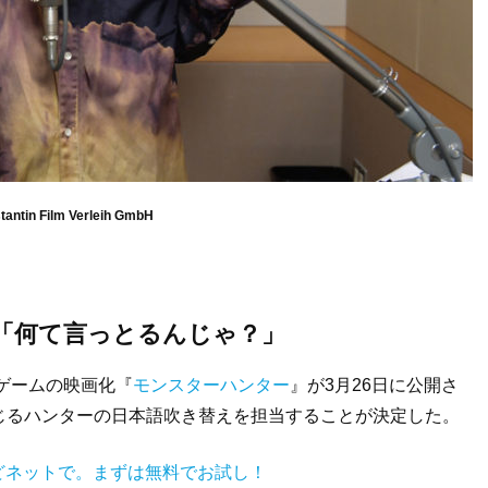
tantin Film Verleih GmbH
「何て言っとるんじゃ？」
トゲームの映画化『
モンスターハンター
』が3月26日に公開さ
じるハンターの日本語吹き替えを担当することが決定した。
などネットで。まずは無料でお試し！