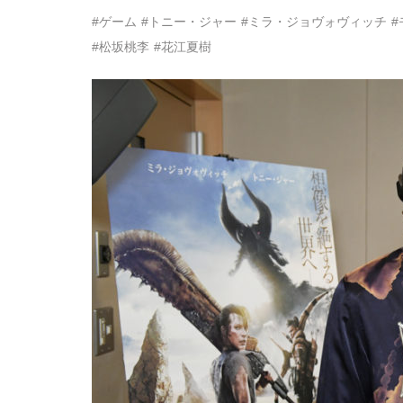
#ゲーム
#トニー・ジャー
#ミラ・ジョヴォヴィッチ
#松坂桃李
#花江夏樹