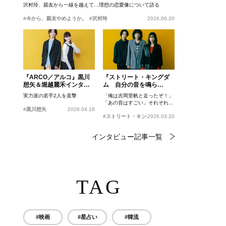
沢村玲、親友から一線を越えて…理想の恋愛像について語る
#今から、親友やめようか。
#沢村玲
2026.06.20
『ARCO／アルコ』黒川
『ストリート・キングダ
想矢＆堀越麗禾インタビ
ム 自分の音を鳴ら
ュー
せ。』峯田和伸、若葉竜
実力派の若手2人を直撃
「俺は吉岡里帆と走ったぞ！」
也、吉岡里帆インタビュ
「あの音はすごい」それぞれの
ー
#黒川想矢
2026.04.18
忘れがたいシーンとは？
#ストリート・キングダム 自分の音を鳴らせ。
2026.03.20
インタビュー記事一覧
TAG
#映画
#星占い
#韓流