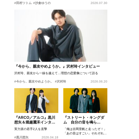
#田村ツトム
#沙倉ゆうの
2026.07.30
『今から、親友やめようか。』沢村玲インタビュー
沢村玲、親友から一線を越えて…理想の恋愛像について語る
#今から、親友やめようか。
#沢村玲
2026.06.20
『ARCO／アルコ』黒川
『ストリート・キングダ
想矢＆堀越麗禾インタビ
ム 自分の音を鳴ら
ュー
せ。』峯田和伸、若葉竜
実力派の若手2人を直撃
「俺は吉岡里帆と走ったぞ！」
也、吉岡里帆インタビュ
「あの音はすごい」それぞれの
ー
#黒川想矢
2026.04.18
忘れがたいシーンとは？