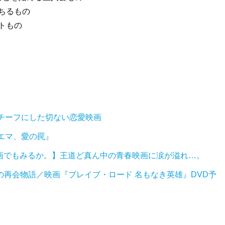
満ちるもの
ントもの
チーフにした切ない恋愛映画
エマ、愛の罠』
映画でもみるか。】王道ど真ん中の青春映画に涙が溢れ…。
の再会物語／映画『ブレイブ・ロード 名もなき英雄』DVD予