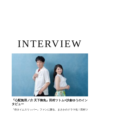
INTERVIEW
『心配無用ノ介 天下御免』田村ツトム×沙倉ゆうのイン
タビュー
『侍タイムスリッパー』ファンに贈る、まさかのドラマ化！田村ツトム×沙倉ゆうのが語