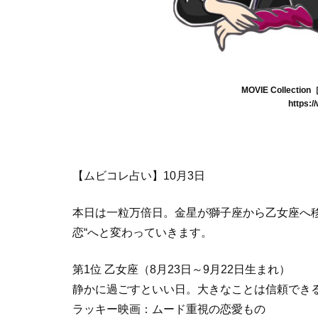
MOVIE Collec
https:/
【ムビコレ占い】10月3日
本日は一粒万倍日。金星が獅子座から乙女座へ移
恋“へと変わっていきます。
第1位 乙女座（8月23日～9月22日生まれ）
静かに過ごすといい日。大きなことは信頼でき
ラッキー映画：ムード重視の恋愛もの