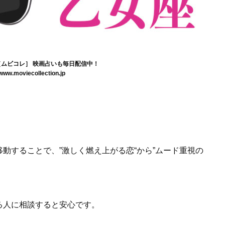
tion［ムビコレ］ 映画占いも毎日配信中！
/www.moviecollection.jp
動することで、”激しく燃え上がる恋“から”ムード重視の
る人に相談すると安心です。