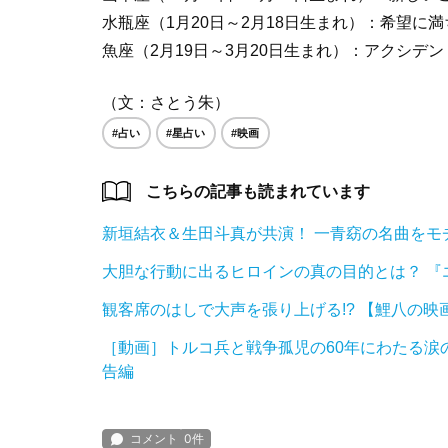
水瓶座（1月20日～2月18日生まれ）：希望に
魚座（2月19日～3月20日生まれ）：アクシデ
（文：さとう朱）
#占い
#星占い
#映画
こちらの記事も読まれています
新垣結衣＆生田斗真が共演！ 一青窈の名曲をモ
大胆な行動に出るヒロインの真の目的とは？ 『
観客席のはしで大声を張り上げる!? 【鯉八の
［動画］トルコ兵と戦争孤児の60年にわたる涙
告編