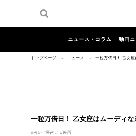
ニュース・コラム
動画ニ
トップページ
ニュース
一粒万倍日！ 乙女
＞
＞
一粒万倍日！ 乙女座はムーディ
#占い
#星占い
#映画