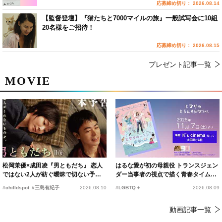
応募締め切り： 2026.08.14
【監督登壇】『猫たちと7000マイルの旅』一般試写会に10組
20名様をご招待！
応募締め切り： 2026.08.15
プレゼント記事一覧
MOVIE
松岡茉優×成田凌『男ともだち』 恋人
はるな愛が初の母親役 トランスジェン
ではない2人が紡ぐ曖昧で切ない予告
ダー当事者の視点で描く青春タイムス
編解禁
リップコメディ
#chilldspot
#三島有紀子
2026.08.10
#LGBTQ＋
2026.08.09
動画記事一覧