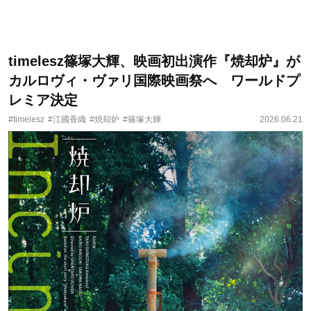
timelesz篠塚大輝、映画初出演作『焼却炉』が
カルロヴィ・ヴァリ国際映画祭へ ワールドプ
レミア決定
#timelesz
#江國香織
#焼却炉
#篠塚大輝
2026.06.21