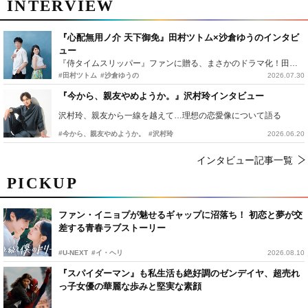
INTERVIEW
『心配無用ノ介 天下御免』田村ツトム×沙倉ゆうのインタビ
ュー
『侍タイムスリッパー』ファンに贈る、まさかのドラマ化！田村ツトム×沙倉ゆうのが語る『心配無用ノ介』撮影秘話
#田村ツトム
#沙倉ゆうの
2026.07.30
『今から、親友やめようか。』沢村玲インタビュー
沢村玲、親友から一線を越えて…理想の恋愛像について語る
#今から、親友やめようか。
#沢村玲
2026.06.20
インタビュー記事一覧
PICKUP
ファン・イニョプが魅せるギャップに沼落ち！ 初恋と夢が交
差する青春ラブストーリー
#U-NEXT
#イ・ヘリ
2026.08.10
『スパイダーマン』も私生活も絶好調のゼンデイヤ、超売れ
っ子女優の華麗な歩みと堅実な素顔