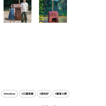
#timelesz
#江國香織
#焼却炉
#篠塚大輝