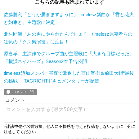
こちらの記事も読まれています
佐藤勝利「どうか届きますように」 timelesz新曲が『君と花火
と約束と』主題歌に決定
北村匠海「あの男にやられたんでしょ？」timelesz原嘉孝らの
狂気の「クズ男演技」に注目！
原嘉孝、主演作でグループ曲が主題歌に「大きな目標だった」
『横浜ネイバーズ』Season2本予告公開
timelesz追加メンバー審査で敗退した西山智樹＆前田大輔“最後
の挑戦” TAGRIGHTドキュメンタリーが配信