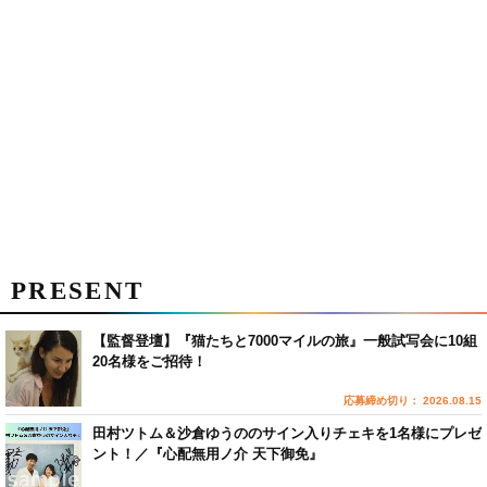
PRESENT
【監督登壇】『猫たちと7000マイルの旅』一般試写会に10組
20名様をご招待！
応募締め切り： 2026.08.15
田村ツトム＆沙倉ゆうののサイン入りチェキを1名様にプレゼ
ント！／『心配無用ノ介 天下御免』