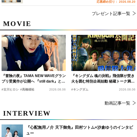
応募締め切り： 2026.08.20
プレゼント記事一覧
MOVIE
『冒険の夜』TAMA NEW WAVEグラン
『キングダム 魂の決戦』飛信隊が焚き
プリ受賞作が公開へ 『still dark』と同
火を囲む特別企画始動 秘蔵トーク満載
時上映決定
の“キングダムキャンプ”開催
#古川ヒロシ
#髙橋雄祐
2026.08.06
#キングダム
2026.08.06
動画記事一覧
INTERVIEW
『心配無用ノ介 天下御免』田村ツトム×沙倉ゆうのインタビ
ュー