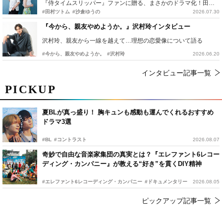
『侍タイムスリッパー』ファンに贈る、まさかのドラマ化！田村ツトム×沙倉ゆうのが語る『心配無用ノ介』撮影秘話
#田村ツトム
#沙倉ゆうの
2026.07.30
『今から、親友やめようか。』沢村玲インタビュー
沢村玲、親友から一線を越えて…理想の恋愛像について語る
#今から、親友やめようか。
#沢村玲
2026.06.20
インタビュー記事一覧
PICKUP
夏BLが真っ盛り！ 胸キュンも感動も運んでくれるおすすめ
ドラマ3選
#BL
#コントラスト
2026.08.07
奇妙で自由な音楽家集団の真実とは？『エレファント6レコー
ディング・カンパニー』が教える“好き”を貫くDIY精神
#エレファント6レコーディング・カンパニー
#ドキュメンタリー
2026.08.05
ピックアップ記事一覧