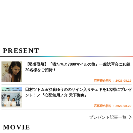
PRESENT
【監督登壇】『猫たちと7000マイルの旅』一般試写会に10組
20名様をご招待！
応募締め切り： 2026.08.15
田村ツトム＆沙倉ゆうののサイン入りチェキを1名様にプレゼ
ント！／『心配無用ノ介 天下御免』
応募締め切り： 2026.08.20
プレゼント記事一覧
MOVIE