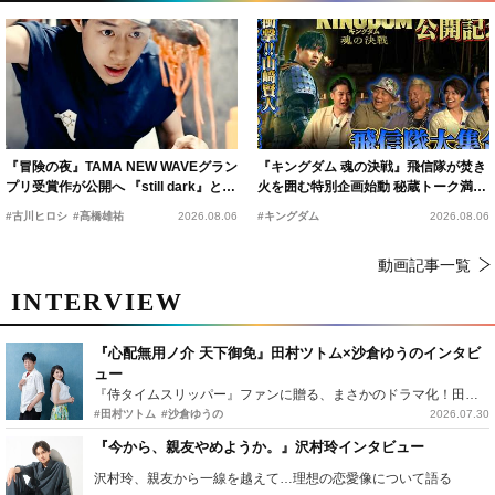
『冒険の夜』TAMA NEW WAVEグラン
『キングダム 魂の決戦』飛信隊が焚き
プリ受賞作が公開へ 『still dark』と同
火を囲む特別企画始動 秘蔵トーク満載
時上映決定
の“キングダムキャンプ”開催
#古川ヒロシ
#髙橋雄祐
2026.08.06
#キングダム
2026.08.06
動画記事一覧
INTERVIEW
『心配無用ノ介 天下御免』田村ツトム×沙倉ゆうのインタビ
ュー
『侍タイムスリッパー』ファンに贈る、まさかのドラマ化！田村ツトム×沙倉ゆうのが語る『心配無用ノ介』撮影秘話
#田村ツトム
#沙倉ゆうの
2026.07.30
『今から、親友やめようか。』沢村玲インタビュー
沢村玲、親友から一線を越えて…理想の恋愛像について語る