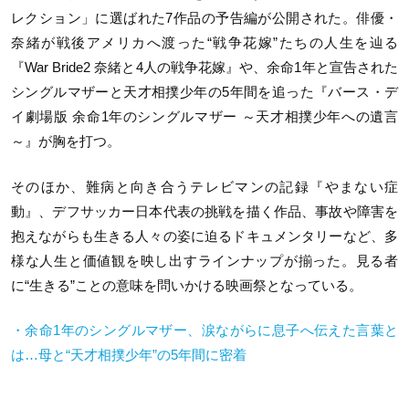
レクション」に選ばれた
7
作品の予告編が公開された。俳優・
奈緒が戦後アメリカへ渡った
“
戦争花嫁
”
たちの人生を辿る
『
War Bride2
奈緒と
4
人の戦争花嫁』や、余命
1
年と宣告された
シングルマザーと天才相撲少年の
5
年間を追った『バース・デ
イ劇場版 余命
1
年のシングルマザー ～天才相撲少年への遺言
～』が胸を打つ。
そのほか、難病と向き合うテレビマンの記録『やまない症
動』、デフサッカー日本代表の挑戦を描く作品、事故や障害を
抱えながらも生きる人々の姿に迫るドキュメンタリーなど、多
様な人生と価値観を映し出すラインナップが揃った。見る者
に“生きる”ことの意味を問いかける映画祭となっている。
・余命
1
年のシングルマザー、涙ながらに息子へ伝えた言葉と
は
…
母と
“
天才相撲少年
”
の
5
年間に密着