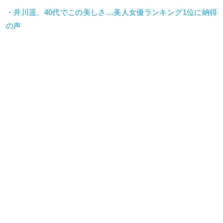
・井川遥、
40
代でこの美しさ
…
美人女優ランキング
1
位に納得
の声