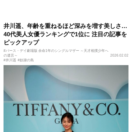
井川遥、年齢を重ねるほど深みを増す美しさ…
40代美人女優ランキングで1位に 注目の記事を
ピックアップ
#バース・デイ劇場版 余命1年のシングルマザー ～天才相撲少年へ
の遺言～
2026.02.02
#井川遥
#奴隷の島