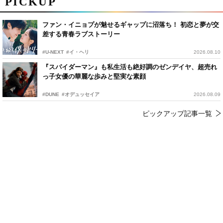
PICKUP
ファン・イニョプが魅せるギャップに沼落ち！ 初恋と夢が交
差する青春ラブストーリー
#U-NEXT
#イ・ヘリ
2026.08.10
『スパイダーマン』も私生活も絶好調のゼンデイヤ、超売れ
っ子女優の華麗な歩みと堅実な素顔
#DUNE
#オデュッセイア
2026.08.09
ピックアップ記事一覧