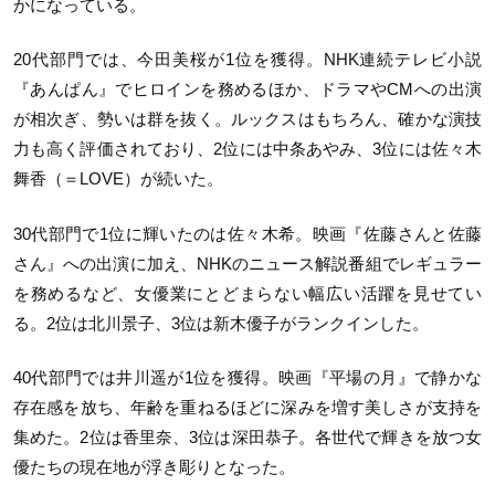
かになっている。
20
代部門では、今田美桜が
1
位を獲得。
NHK
連続テレビ小説
『あんぱん』でヒロインを務めるほか、ドラマや
CM
への出演
が相次ぎ、勢いは群を抜く。ルックスはもちろん、確かな演技
力も高く評価されており、
2
位には中条あやみ、
3
位には佐々木
舞香（＝
LOVE
）が続いた。
30
代部門で
1
位に輝いたのは佐々木希。映画『佐藤さんと佐藤
さん』への出演に加え、
NHK
のニュース解説番組でレギュラー
を務めるなど、女優業にとどまらない幅広い活躍を見せてい
る。
2
位は北川景子、
3
位は新木優子がランクインした。
40
代部門では井川遥が
1
位を獲得。映画『平場の月』で静かな
存在感を放ち、年齢を重ねるほどに深みを増す美しさが支持を
集めた。
2
位は香里奈、
3
位は深田恭子。各世代で輝きを放つ女
優たちの現在地が浮き彫りとなった。