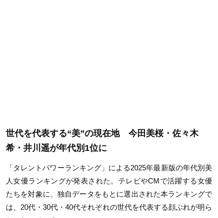
世代を代表する“美”の現在地 今田美桜・佐々木
希・井川遥が年代別
1
位に
「タレントパワーランキング」による
2025
年最新版の年代別美
人女優ランキングが発表された。テレビや
CM
で活躍する女優
たちを対象に、独自データをもとに選出された本ランキングで
は、
20
代・
30
代・
40
代それぞれの世代を代表する顔ぶれが明ら