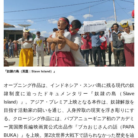
『奴隷の島（英題：Slave Island）』
オープニング作品は、インドネシア・スンバ島に残る現代の奴
隷制度に迫ったドキュメンタリー『奴隷の島（
Slave
Island
）』。アジア・プレミア上映となる本作は、奴隷解放を
目指す活動家の闘いを通じ、人身搾取の現実を浮き彫りにす
る。クロージング作品には、パプアニューギニア初のアカデミ
ー賞国際長編映画賞公式出品作『ブカおじさんの話（
PAPA
BUKA
）』を上映。第
2
次世界大戦下で語られなかった歴史を辿