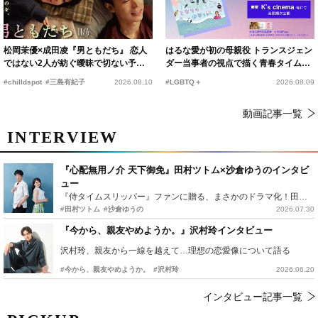
松岡茉優×成田凌『男ともだち』 恋人
はるな愛が初の母親役 トランスジェン
ではない2人が紡ぐ曖昧で切ない予告
ダー当事者の視点で描く青春タイムス
編解禁
リップコメディ
#chilldspot
#三島有紀子
2026.08.10
#LGBTQ＋
2026.08.09
動画記事一覧
INTERVIEW
『心配無用ノ介 天下御免』田村ツトム×沙倉ゆうのインタビ
ュー
『侍タイムスリッパー』ファンに贈る、まさかのドラマ化！田村ツトム×沙倉ゆうのが語る『心配無用ノ介』撮影秘話
#田村ツトム
#沙倉ゆうの
2026.07.30
『今から、親友やめようか。』沢村玲インタビュー
沢村玲、親友から一線を越えて…理想の恋愛像について語る
#今から、親友やめようか。
#沢村玲
2026.06.20
インタビュー記事一覧