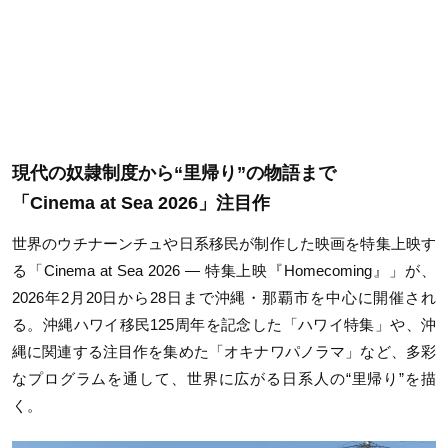
現代の奴隷制度から“里帰り”の物語まで
「
Cinema at Sea 2026
」注目作
世界のウチナーンチュや日系移民が制作した映画を特集上映す
る「
Cinema at Sea 2026 ―
特集上映『
Homecoming
』」が、
2026
年
2
月
20
日から
28
日まで沖縄・那覇市を中心に開催され
る。沖縄ハワイ移民
125
周年を記念した「ハワイ特集」や、沖
縄に関連する注目作を集めた「オキナワパノラマ」など、多彩
なプログラムを通して、世界に広がる日系人の
“
里帰り
”
を描
く。