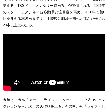
集する「
TBS
ドキュメンタリー映画祭」が開催される。
2021
年
のスタート以来、年々観客動員と注目度を高め、
2026
年で第
6
回を迎える本映画祭では、上映後に劇場公開へと進んだ作品も
20
本以上にのぼる。
今年は「カルチャー」「ライフ」「ソーシャル」の
3
つのセレ
クションから、珠玉の
16
作品を上映。その中から「ライフ・セ