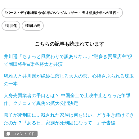
#バース・デイ劇場版 余命1年のシングルマザー ～天才相撲少年への遺言～
#井川遥
#奴隷の島
こちらの記事も読まれています
井川遥「ちょっと風変わりで訳ありな…」“謎多き質屋店主”役
で岡田将生&染谷将太と共演
堺雅人と井川遥が絶妙に演じる大人の恋、心揺さぶられる珠玉
の一本
人身売買業者の手口とは？ 中国全土で上映中止となった衝撃
作、クチコミで異例の拡大公開決定
息子が死刑囚に…残された家族は何を思い、どう生き続けてき
たのか？『ある日、家族が死刑囚になって―』予告編