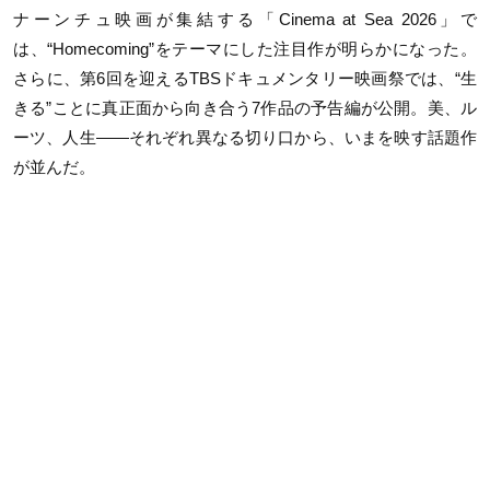
ナーンチュ映画が集結する「
Cinema at Sea 2026
」で
は、
“Homecoming”
をテーマにした注目作が明らかになった。
さらに、第
6
回を迎える
TBS
ドキュメンタリー映画祭では、
“
生
きる
”
ことに真正面から向き合う
7
作品の予告編が公開。美、ル
ーツ、人生——それぞれ異なる切り口から、いまを映す話題作
が並んだ。