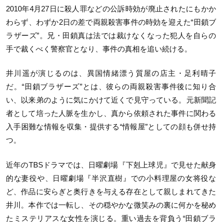
2010年4月27日に殺人罪などの公訴時効が廃止されたにもかか
わらず、わずか2日の差で両親殺害事件の時効を迎えた“田鎖ブ
ラザーズ”。兄・田鎖真は法では裁けなくなった犯人を自らの
手で裁くべく警察官となり、事件の真相を追い続ける。
井川遥が演じるのは、異国情緒漂う質屋の店主・足利晴子
だ。“田鎖ブラザーズ”とは、彼らの両親殺害事件後に知り合
い、以来弟のように気にかけて近くで見守っている。元新聞記
者として培った人脈を生かし、真から依頼された事件に関わる
入手困難な情報を収集・提供する“情報屋”としての顔も併せ持
つ。
近年のTBSドラマでは、日曜劇場『下剋上球児』で見せた献身
的な妻役や、日曜劇場『半沢直樹』での小料理屋の女将役な
ど、作品に安らぎと奥行きを与える存在として親しまれてきた
井川。本作では一転し、その穏やかな微笑みの裏に何かを秘め
たミステリアスな女性を演じる。重い過去を背負う“田鎖ブラ