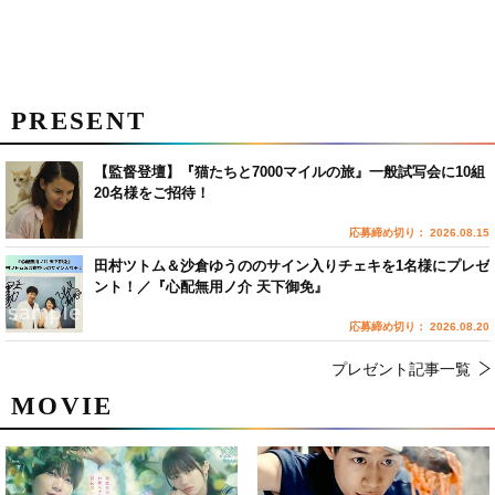
PRESENT
【監督登壇】『猫たちと7000マイルの旅』一般試写会に10組
20名様をご招待！
応募締め切り： 2026.08.15
田村ツトム＆沙倉ゆうののサイン入りチェキを1名様にプレゼ
ント！／『心配無用ノ介 天下御免』
応募締め切り： 2026.08.20
プレゼント記事一覧
MOVIE