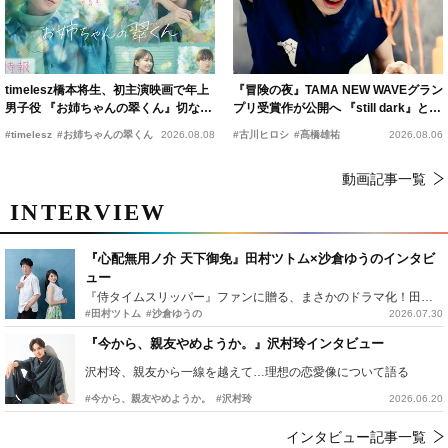
timelesz橋本将生、初主演映画で年上
『冒険の夜』TAMA NEW WAVEグラン
男子役 『お姉ちゃんの翠くん』切ない
プリ受賞作が公開へ 『still dark』と同
恋の幕開けを予感
時上映決定
#timelesz
#お姉ちゃんの翠くん
2026.08.08
#古川ヒロシ
#髙橋雄祐
2026.08.06
動画記事一覧
INTERVIEW
『心配無用ノ介 天下御免』田村ツトム×沙倉ゆうのインタビ
ュー
『侍タイムスリッパー』ファンに贈る、まさかのドラマ化！田村ツトム×沙倉ゆうのが語る『心配無用ノ介』撮影秘話
#田村ツトム
#沙倉ゆうの
2026.07.30
『今から、親友やめようか。』沢村玲インタビュー
沢村玲、親友から一線を越えて…理想の恋愛像について語る
#今から、親友やめようか。
#沢村玲
2026.06.20
インタビュー記事一覧