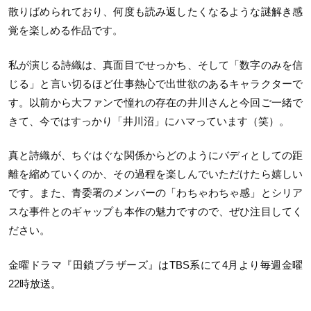
散りばめられており、何度も読み返したくなるような謎解き感
覚を楽しめる作品です。
私が演じる詩織は、真面目でせっかち、そして「数字のみを信
じる」と言い切るほど仕事熱心で出世欲のあるキャラクターで
す。以前から大ファンで憧れの存在の井川さんと今回ご一緒で
きて、今ではすっかり「井川沼」にハマっています（笑）。
真と詩織が、ちぐはぐな関係からどのようにバディとしての距
離を縮めていくのか、その過程を楽しんでいただけたら嬉しい
です。また、青委署のメンバーの「わちゃわちゃ感」とシリア
スな事件とのギャップも本作の魅力ですので、ぜひ注目してく
ださい。
金曜ドラマ『田鎖ブラザーズ』はTBS系にて4月より毎週金曜
22時放送。