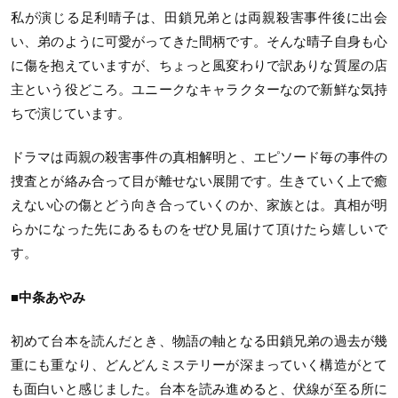
私が演じる足利晴子は、田鎖兄弟とは両親殺害事件後に出会
い、弟のように可愛がってきた間柄です。そんな晴子自身も心
に傷を抱えていますが、ちょっと風変わりで訳ありな質屋の店
主という役どころ。ユニークなキャラクターなので新鮮な気持
ちで演じています。
ドラマは両親の殺害事件の真相解明と、エピソード毎の事件の
捜査とが絡み合って目が離せない展開です。生きていく上で癒
えない心の傷とどう向き合っていくのか、家族とは。真相が明
らかになった先にあるものをぜひ見届けて頂けたら嬉しいで
す。
■中条あやみ
初めて台本を読んだとき、物語の軸となる田鎖兄弟の過去が幾
重にも重なり、どんどんミステリーが深まっていく構造がとて
も面白いと感じました。台本を読み進めると、伏線が至る所に