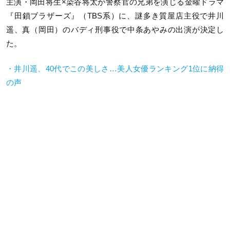
主演・岡田将生×染谷将太が警察官の兄弟を演じる金曜ドラマ
『田鎖ブラザーズ』（TBS系）に、謎多き質屋店主役で井川
遥、真（岡田）のバディ刑事役で中条あやみの出演が決定し
た。
・井川遥、40代でこの美しさ…美人女優ランキング1位に納得
の声