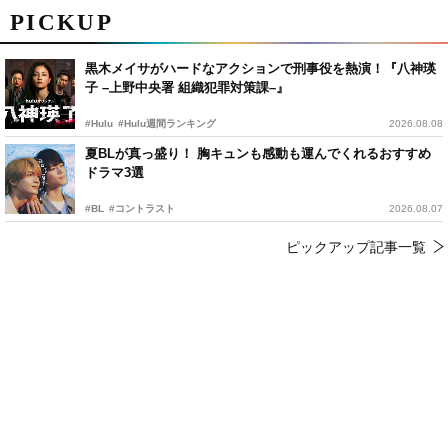
PICKUP
黒木メイサがハードなアクションで刑事役を熱演！『八神瑛
子 –上野中央署 組織犯罪対策課–』
#Hulu
#Hulu週間ランキング
2026.08.08
夏BLが真っ盛り！ 胸キュンも感動も運んでくれるおすすめ
ドラマ3選
#BL
#コントラスト
2026.08.07
ピックアップ記事一覧