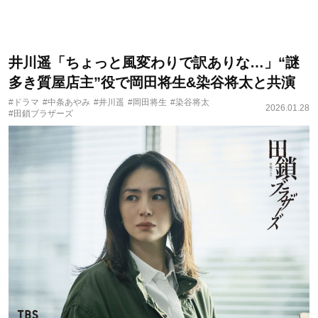
井川遥「ちょっと風変わりで訳ありな…」“謎
多き質屋店主”役で岡田将生&染谷将太と共演
#ドラマ
#中条あやみ
#井川遥
#岡田将生
#染谷将太
2026.01.28
#田鎖ブラザーズ