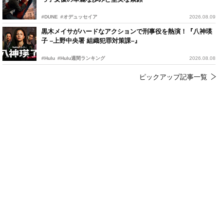
#DUNE
#オデュッセイア
2026.08.09
黒木メイサがハードなアクションで刑事役を熱演！『八神瑛
子 –上野中央署 組織犯罪対策課–』
#Hulu
#Hulu週間ランキング
2026.08.08
ピックアップ記事一覧