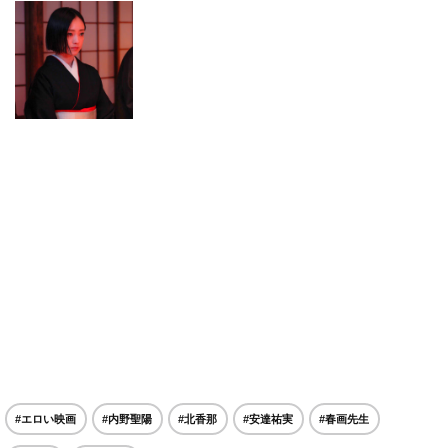
#エロい映画
#内野聖陽
#北香那
#安達祐実
#春画先生