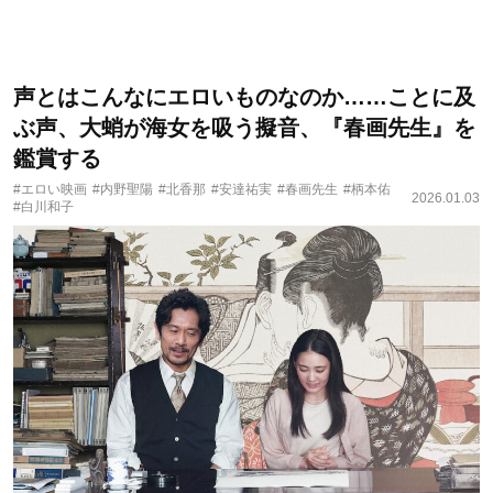
声とはこんなにエロいものなのか……ことに及
ぶ声、大蛸が海女を吸う擬音、『春画先生』を
鑑賞する
#エロい映画
#内野聖陽
#北香那
#安達祐実
#春画先生
#柄本佑
2026.01.03
#白川和子