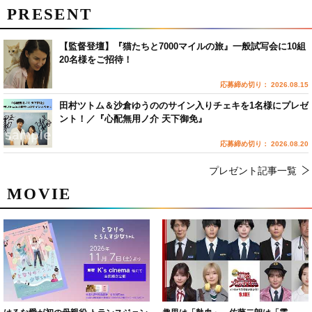
PRESENT
【監督登壇】『猫たちと7000マイルの旅』一般試写会に10組
20名様をご招待！
応募締め切り： 2026.08.15
田村ツトム＆沙倉ゆうののサイン入りチェキを1名様にプレゼ
ント！／『心配無用ノ介 天下御免』
応募締め切り： 2026.08.20
プレゼント記事一覧
MOVIE