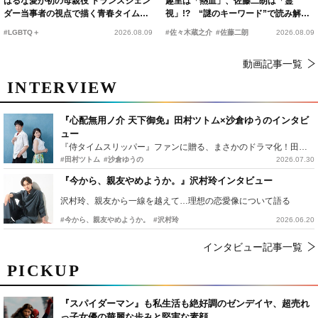
はるな愛が初の母親役 トランスジェン
趣里は「熱血」、佐藤二朗は「霊
ダー当事者の視点で描く青春タイムス
視」!? “謎のキーワード”で読み解く
リップコメディ
『踊る大捜査線 N.E.W.』新メンバー
#LGBTQ＋
2026.08.09
#佐々木蔵之介
#佐藤二朗
2026.08.09
動画記事一覧
INTERVIEW
『心配無用ノ介 天下御免』田村ツトム×沙倉ゆうのインタビ
ュー
『侍タイムスリッパー』ファンに贈る、まさかのドラマ化！田村ツトム×沙倉ゆうのが語る『心配無用ノ介』撮影秘話
#田村ツトム
#沙倉ゆうの
2026.07.30
『今から、親友やめようか。』沢村玲インタビュー
沢村玲、親友から一線を越えて…理想の恋愛像について語る
#今から、親友やめようか。
#沢村玲
2026.06.20
インタビュー記事一覧
PICKUP
『スパイダーマン』も私生活も絶好調のゼンデイヤ、超売れ
っ子女優の華麗な歩みと堅実な素顔