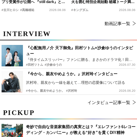
プリ受賞作が公開へ 『still dark』と同
火を囲む特別企画始動 秘蔵トーク満載
時上映決定
の“キングダムキャンプ”開催
#古川ヒロシ
#髙橋雄祐
2026.08.06
#キングダム
2026.08.06
動画記事一覧
INTERVIEW
『心配無用ノ介 天下御免』田村ツトム×沙倉ゆうのインタビ
ュー
『侍タイムスリッパー』ファンに贈る、まさかのドラマ化！田村ツトム×沙倉ゆうのが語る『心配無用ノ介』撮影秘話
#田村ツトム
#沙倉ゆうの
2026.07.30
『今から、親友やめようか。』沢村玲インタビュー
沢村玲、親友から一線を越えて…理想の恋愛像について語る
#今から、親友やめようか。
#沢村玲
2026.06.20
インタビュー記事一覧
PICKUP
奇妙で自由な音楽家集団の真実とは？『エレファント6レコー
ディング・カンパニー』が教える“好き”を貫くDIY精神