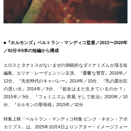
■『ホルモンズ』ベルトラン・マンディコ監督／2013〜2020年
／82分※6本の短編から構成
エロスとタナトスがないまぜの倒錯的なダイナミズムが漲る短
編集。エリナ・レーヴェンソン主演。『憂鬱な警官』2016年／
12分、『先史時代のキャバレー』2014年／10分、『乳の露出狂
の思い出』2014年／9分、『処女はまだ生きているのか？』
2015年／9分、『フェミニズム 突風 そして政治』2020年／10
分、『ホルモンの聖母様』2015年／32分
特集上映「ベルトラン・マンディコ特集 ピンク・ネオン・アポ
カリプス」は、2025年10月4日よりシアター・イメージフォー