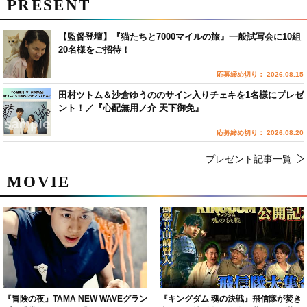
PRESENT
【監督登壇】『猫たちと7000マイルの旅』一般試写会に10組
20名様をご招待！
応募締め切り： 2026.08.15
田村ツトム＆沙倉ゆうののサイン入りチェキを1名様にプレゼ
ント！／『心配無用ノ介 天下御免』
応募締め切り： 2026.08.20
プレゼント記事一覧
MOVIE
『冒険の夜』TAMA NEW WAVEグラン
『キングダム 魂の決戦』飛信隊が焚き