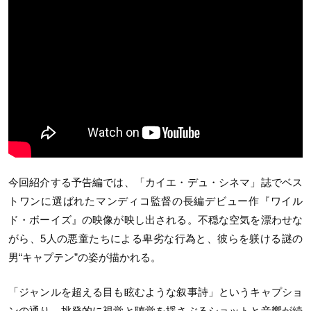
今回紹介する予告編では、「カイエ・デュ・シネマ」誌でベス
トワンに選ばれたマンディコ監督の長編デビュー作『ワイル
ド・ボーイズ』の映像が映し出される。不穏な空気を漂わせな
がら、5人の悪童たちによる卑劣な行為と、彼らを躾ける謎の
男“キャプテン”の姿が描かれる。
「ジャンルを超える目も眩むような叙事詩」というキャプショ
ンの通り、挑発的に視覚と聴覚を揺さぶるショットと音響が続