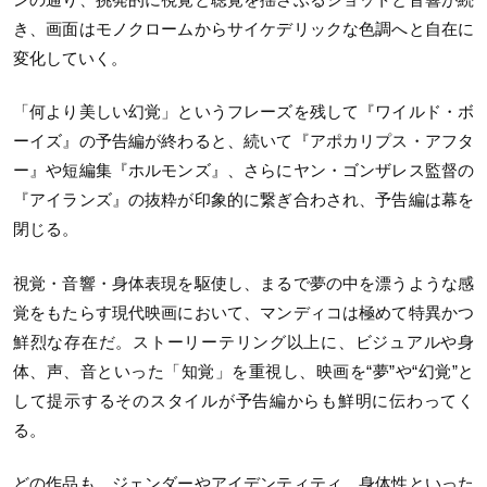
き、画面はモノクロームからサイケデリックな色調へと自在に
変化していく。
「何より美しい幻覚」というフレーズを残して『ワイルド・ボ
ーイズ』の予告編が終わると、続いて『アポカリプス・アフタ
ー』や短編集『ホルモンズ』、さらにヤン・ゴンザレス監督の
『アイランズ』の抜粋が印象的に繋ぎ合わされ、予告編は幕を
閉じる。
視覚・音響・身体表現を駆使し、まるで夢の中を漂うような感
覚をもたらす現代映画において、マンディコは極めて特異かつ
鮮烈な存在だ。ストーリーテリング以上に、ビジュアルや身
体、声、音といった「知覚」を重視し、映画を“夢”や“幻覚”と
して提示するそのスタイルが予告編からも鮮明に伝わってく
る。
どの作品も、ジェンダーやアイデンティティ、身体性といった