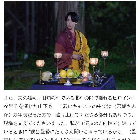
また、夫の雄司、旧知の仲である北斗の間で揺れるヒロイン・
夕里子を演じた山下も、「若いキャストの中では（宮舘さん
が）最年長だったので、盛り上げてくださる部分もありつつ、
現場を支えてくださいました。私が（演技の方向性で）迷って
いるときに “僕は監督にたくさん聞いちゃっているから、（監
督に）聞いていいと思うよ”と言ってくださったことがあっ