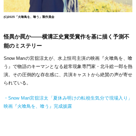
(C)2025「火喰鳥を、喰う」製作員会
怪異か罠か——横溝正史賞受賞作を基に描く予測不
能のミステリー
Snow Manの宮舘涼太が、水上恒司主演の映画『火喰鳥を、喰
う』で物語のキーマンとなる超常現象専門家・北斗総一郎を熱
演。その圧倒的な存在感に、共演キャストから絶賛の声が寄せ
られている。
・Snow Man宮舘涼太「夏休み明けの転校生気分で現場入り」
映画『火喰鳥を、喰う』完成披露