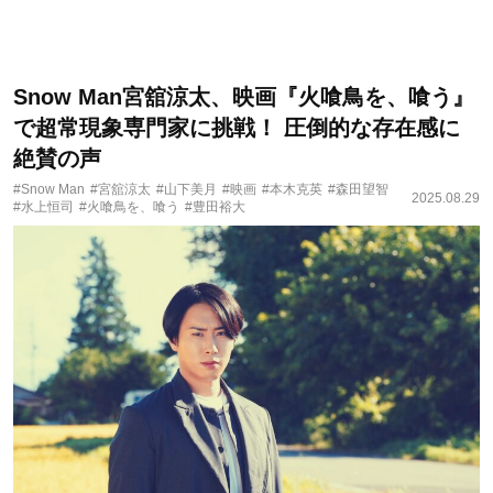
Snow Man宮舘涼太、映画『火喰鳥を、喰う』
で超常現象専門家に挑戦！ 圧倒的な存在感に
絶賛の声
#Snow Man
#宮舘涼太
#山下美月
#映画
#本木克英
#森田望智
2025.08.29
#水上恒司
#火喰鳥を、喰う
#豊田裕大