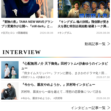
『冒険の夜』TAMA NEW WAVEグラン
『キングダム 魂の決戦』飛信隊が焚き
プリ受賞作が公開へ 『still dark』と同
火を囲む特別企画始動 秘蔵トーク満載
時上映決定
の“キングダムキャンプ”開催
#古川ヒロシ
#髙橋雄祐
2026.08.06
#キングダム
2026.08.06
動画記事一覧
INTERVIEW
『心配無用ノ介 天下御免』田村ツトム×沙倉ゆうのインタビ
ュー
『侍タイムスリッパー』ファンに贈る、まさかのドラマ化！田村ツトム×沙倉ゆうのが語る『心配無用ノ介』撮影秘話
#田村ツトム
#沙倉ゆうの
2026.07.30
『今から、親友やめようか。』沢村玲インタビュー
沢村玲、親友から一線を越えて…理想の恋愛像について語る
#今から、親友やめようか。
#沢村玲
2026.06.20
インタビュー記事一覧