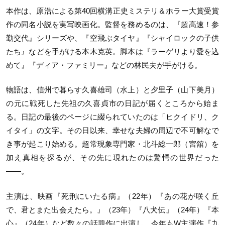
本作は、原浩による第40回横溝正史ミステリ＆ホラー大賞受賞
作の同名小説を実写映画化。監督を務めるのは、『超高速！参
勤交代』シリーズや、『空飛ぶタイヤ』『シャイロックの子供
たち』などを手がける本木克英。脚本は『ラーゲリより愛を込
めて』『ディア・ファミリー』などの林民夫が手がける。
物語は、信州で暮らす久喜雄司（水上）と夕里子（山下美月）
の元に戦死した先祖の久喜貞市の日記が届くところから始ま
る。日記の最後のページに綴られていたのは「ヒクイドリ、ク
イタイ」の文字。その日以来、幸せな夫婦の周辺で不可解なで
き事が起こり始める。超常現象専門家・北斗総一郎（宮舘）を
加え真相を探るが、その先に現れたのは驚愕の世界だった
——。
主演は、映画『死刑にいたる病』（22年）『あの花が咲く丘
で、君とまた出会えたら。』（23年）『八犬伝』（24年）『本
心』（24年）など数々の話題作に出演し、今年もW主演作『九