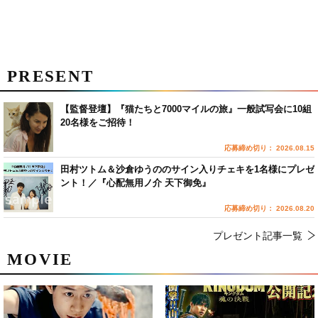
PRESENT
【監督登壇】『猫たちと7000マイルの旅』一般試写会に10組
20名様をご招待！
応募締め切り： 2026.08.15
田村ツトム＆沙倉ゆうののサイン入りチェキを1名様にプレゼ
ント！／『心配無用ノ介 天下御免』
応募締め切り： 2026.08.20
プレゼント記事一覧
MOVIE