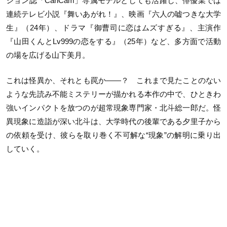
ション誌「CanCam」専属モデルとしても活躍し、俳優業では
連続テレビ小説『舞いあがれ！』、映画『六人の嘘つきな大学
生』（24年）、ドラマ『御曹司に恋はムズすぎる』、主演作
『山田くんとLv999の恋をする』（25年）など、多方面で活動
の場を広げる山下美月。
これは怪異か、それとも罠か——？ これまで見たことのない
ような先読み不能ミステリーが描かれる本作の中で、ひときわ
強いインパクトを放つのが超常現象専門家・北斗総一郎だ。怪
異現象に造詣が深い北斗は、大学時代の後輩である夕里子から
の依頼を受け、彼らを取り巻く不可解な“現象”の解明に乗り出
していく。