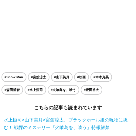
#Snow Man
#宮舘涼太
#山下美月
#映画
#本木克英
#森田望智
#水上恒司
#火喰鳥を、喰う
#豊田裕大
こちらの記事も読まれています
水上恒司×山下美月×宮舘涼太、ブラックホール級の呪物に挑
む！ 戦慄のミステリー『火喰鳥を、喰う』特報解禁