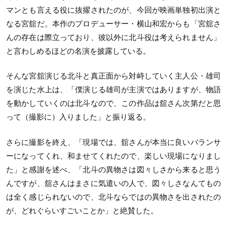
マンとも言える役に抜擢されたのが、今回が映画単独初出演と
なる宮舘だ。本作のプロデューサー・横山和宏からも「宮舘さ
んの存在は際立っており、彼以外に北斗役は考えられません」
と言わしめるほどの名演を披露している。
そんな宮舘演じる北斗と真正面から対峙していく主人公・雄司
を演じた水上は、「僕演じる雄司が主演ではありますが、物語
を動かしていくのは北斗なので、この作品は舘さん次第だと思
って（撮影に）入りました」と振り返る。
さらに撮影を終え、「現場では、舘さんが本当に良いバランサ
ーになってくれ、和ませてくれたので、楽しい現場になりまし
た」と感謝を述べ、「北斗の異物さは図々しさから来ると思う
んですが、舘さんはまさに気遣いの人で、図々しさなんてもの
は全く感じられないので、北斗ならではの異物さを出されたの
が、どれぐらいすごいことか」と絶賛した。