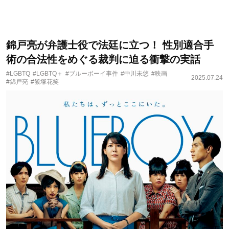
錦戸亮が弁護士役で法廷に立つ！ 性別適合手
術の合法性をめぐる裁判に迫る衝撃の実話
#LGBTQ
#LGBTQ＋
#ブルーボーイ事件
#中川未悠
#映画
2025.07.24
#錦戸亮
#飯塚花笑