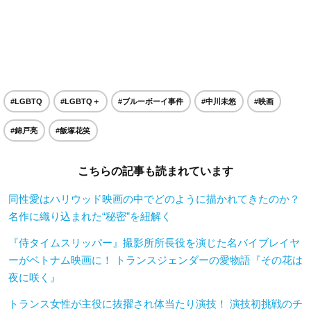
#LGBTQ
#LGBTQ＋
#ブルーボーイ事件
#中川未悠
#映画
#錦戸亮
#飯塚花笑
こちらの記事も読まれています
同性愛はハリウッド映画の中でどのように描かれてきたのか？
名作に織り込まれた“秘密”を紐解く
『侍タイムスリッパー』撮影所所長役を演じた名バイブレイヤ
ーがベトナム映画に！ トランスジェンダーの愛物語『その花は
夜に咲く』
トランス女性が主役に抜擢され体当たり演技！ 演技初挑戦のチ