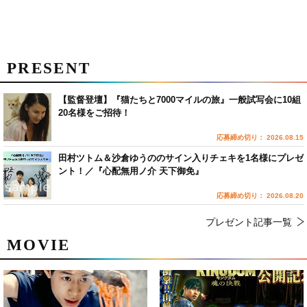
PRESENT
【監督登壇】『猫たちと7000マイルの旅』一般試写会に10組
20名様をご招待！
応募締め切り： 2026.08.15
田村ツトム＆沙倉ゆうののサイン入りチェキを1名様にプレゼ
ント！／『心配無用ノ介 天下御免』
応募締め切り： 2026.08.20
プレゼント記事一覧
MOVIE