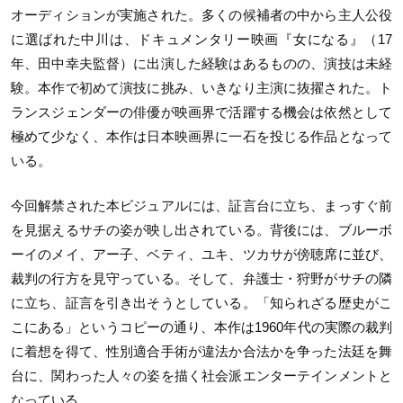
オーディションが実施された。多くの候補者の中から主人公役
に選ばれた中川は、ドキュメンタリー映画『女になる』（17
年、田中幸夫監督）に出演した経験はあるものの、演技は未経
験。本作で初めて演技に挑み、いきなり主演に抜擢された。ト
ランスジェンダーの俳優が映画界で活躍する機会は依然として
極めて少なく、本作は日本映画界に一石を投じる作品となって
いる。
今回解禁された本ビジュアルには、証言台に立ち、まっすぐ前
を見据えるサチの姿が映し出されている。背後には、ブルーボ
ーイのメイ、アー子、ベティ、ユキ、ツカサが傍聴席に並び、
裁判の行方を見守っている。そして、弁護士・狩野がサチの隣
に立ち、証言を引き出そうとしている。「知られざる歴史がこ
こにある」というコピーの通り、本作は1960年代の実際の裁判
に着想を得て、性別適合手術が違法か合法かを争った法廷を舞
台に、関わった人々の姿を描く社会派エンターテインメントと
なっている。