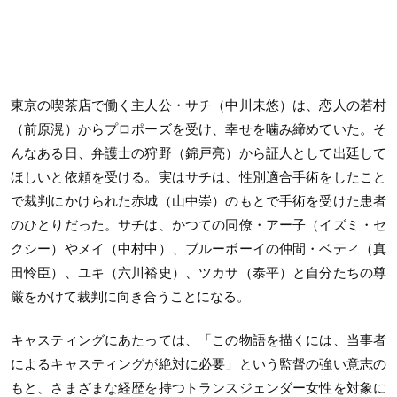
東京の喫茶店で働く主人公・サチ（中川未悠）は、恋人の若村
（前原滉）からプロポーズを受け、幸せを噛み締めていた。そ
んなある日、弁護士の狩野（錦戸亮）から証人として出廷して
ほしいと依頼を受ける。実はサチは、性別適合手術をしたこと
で裁判にかけられた赤城（山中崇）のもとで手術を受けた患者
のひとりだった。サチは、かつての同僚・アー子（イズミ・セ
クシー）やメイ（中村中）、ブルーボーイの仲間・ベティ（真
田怜臣）、ユキ（六川裕史）、ツカサ（泰平）と自分たちの尊
厳をかけて裁判に向き合うことになる。
キャスティングにあたっては、「この物語を描くには、当事者
によるキャスティングが絶対に必要」という監督の強い意志の
もと、さまざまな経歴を持つトランスジェンダー女性を対象に