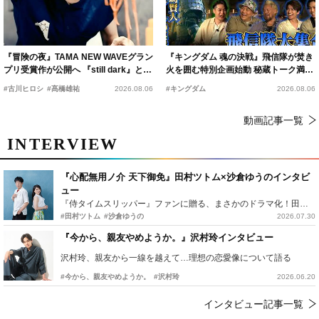
『冒険の夜』TAMA NEW WAVEグラン
『キングダム 魂の決戦』飛信隊が焚き
プリ受賞作が公開へ 『still dark』と同
火を囲む特別企画始動 秘蔵トーク満載
時上映決定
の“キングダムキャンプ”開催
#古川ヒロシ
#髙橋雄祐
2026.08.06
#キングダム
2026.08.06
動画記事一覧
INTERVIEW
『心配無用ノ介 天下御免』田村ツトム×沙倉ゆうのインタビ
ュー
『侍タイムスリッパー』ファンに贈る、まさかのドラマ化！田村ツトム×沙倉ゆうのが語る『心配無用ノ介』撮影秘話
#田村ツトム
#沙倉ゆうの
2026.07.30
『今から、親友やめようか。』沢村玲インタビュー
沢村玲、親友から一線を越えて…理想の恋愛像について語る
#今から、親友やめようか。
#沢村玲
2026.06.20
インタビュー記事一覧