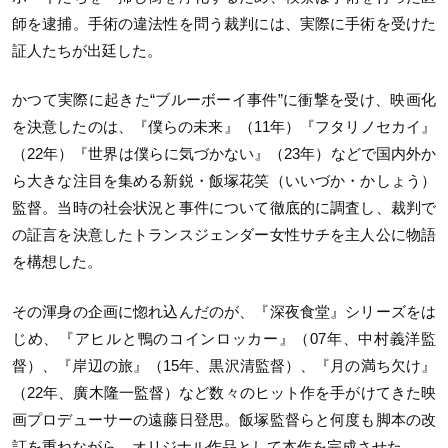
師を逮捕。手術の違法性を問う裁判には、実際に手術を受けた
証人たちが出廷した。
かつて実際に起きた“ブルーボーイ事件”に衝撃を受け、映画化
を決意したのは、『僕らの未来』（11年）『フタリノセカイ』
（22年）『世界は僕らに気づかない』（23年）などで国内外か
ら大きな注目を集める新鋭・飯塚花笑（いいづか・かしょう）
監督。当時の社会状況と事件について徹底的に調査し、裁判で
の証言を決意したトランスジェンダー女性サチを主人公に物語
を構想した。
その渾身の企画に惚れ込んだのが、『深夜食堂』シリーズをは
じめ、『アヒルと鴨のコインロッカー』（07年、中村義洋監
督）、『岸辺の旅』（15年、黒沢清監督）、『月の満ち欠け』
（22年、廣木隆一監督）など数々のヒット作を手がけてきた映
画プロデューサーの遠藤日登思。飯塚監督らと何度も脚本の改
訂を重ねながら、オリジナル作品として本作を完成させた。