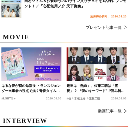
田村ツトム＆沙倉ゆうののサイン入りチェキを1名様にプレゼ
ント！／『心配無用ノ介 天下御免』
応募締め切り： 2026.08.20
プレゼント記事一覧
MOVIE
はるな愛が初の母親役 トランスジェン
趣里は「熱血」、佐藤二朗は「霊
ダー当事者の視点で描く青春タイムス
視」!? “謎のキーワード”で読み解く
リップコメディ
『踊る大捜査線 N.E.W.』新メンバー
#LGBTQ＋
2026.08.09
#佐々木蔵之介
#佐藤二朗
2026.08.09
動画記事一覧
INTERVIEW