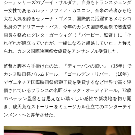
シー』シリーズのゾーイ・サルダナ、自身もトランスジェンダ
ー女性であるカルラ・ソフィア・ガスコン、全米の若者から絶
大な人気を誇るセレーナ・ゴメス、国際的に活躍するメキシコ
出身のアドリアーナ・パス。今年のカンヌ国際映画祭で審査委
員長を務めたグレタ・ガーウィグ（『バービー』監督）に「そ
れぞれが際立っていたが、一緒になると超越していた」と称え
られ、カンヌ国際映画祭女優賞をアンサンブル受賞した。
監督と脚本を手掛けたのは、『ディーパンの闘い』（15年）で
カンヌ映画祭パルムドール、『ゴールデン・リバー』（18年）
でヴェネチア国際映画祭銀獅子賞を受賞するなど世界で高く評
価されているフランスの名匠ジャック・オーディアール。72歳
のベテラン監督とは思えない瑞々しい感性で新境地を切り開
き、破天荒なストーリーをミュージカル仕立てのエンターテイ
ンメントへと昇華させた。