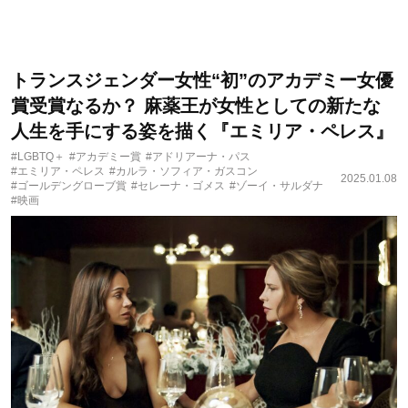
トランスジェンダー女性“初”のアカデミー女優
賞受賞なるか？ 麻薬王が女性としての新たな
人生を手にする姿を描く『エミリア・ペレス』
#LGBTQ＋
#アカデミー賞
#アドリアーナ・パス
#エミリア・ペレス
#カルラ・ソフィア・ガスコン
2025.01.08
#ゴールデングローブ賞
#セレーナ・ゴメス
#ゾーイ・サルダナ
#映画