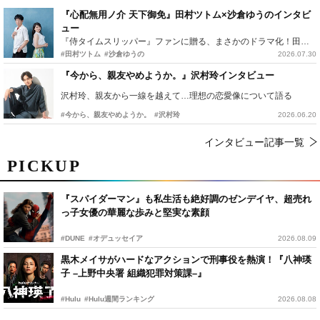
『心配無用ノ介 天下御免』田村ツトム×沙倉ゆうのインタビ
ュー
『侍タイムスリッパー』ファンに贈る、まさかのドラマ化！田村ツトム×沙倉ゆうのが語る『心配無用ノ介』撮影秘話
#田村ツトム
#沙倉ゆうの
2026.07.30
『今から、親友やめようか。』沢村玲インタビュー
沢村玲、親友から一線を越えて…理想の恋愛像について語る
#今から、親友やめようか。
#沢村玲
2026.06.20
インタビュー記事一覧
PICKUP
『スパイダーマン』も私生活も絶好調のゼンデイヤ、超売れ
っ子女優の華麗な歩みと堅実な素顔
#DUNE
#オデュッセイア
2026.08.09
黒木メイサがハードなアクションで刑事役を熱演！『八神瑛
子 –上野中央署 組織犯罪対策課–』
#Hulu
#Hulu週間ランキング
2026.08.08