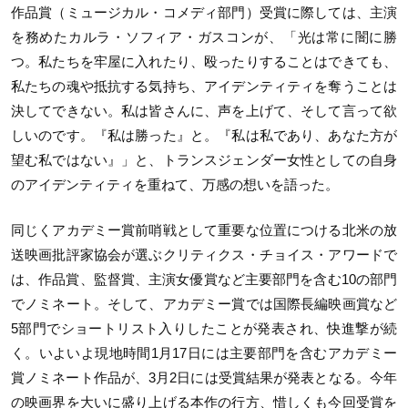
作品賞（ミュージカル・コメディ部門）受賞に際しては、主演
を務めたカルラ・ソフィア・ガスコンが、「光は常に闇に勝
つ。私たちを牢屋に入れたり、殴ったりすることはできても、
私たちの魂や抵抗する気持ち、アイデンティティを奪うことは
決してできない。私は皆さんに、声を上げて、そして言って欲
しいのです。『私は勝った』と。『私は私であり、あなた方が
望む私ではない』」と、トランスジェンダー女性としての自身
のアイデンティティを重ねて、万感の想いを語った。
同じくアカデミー賞前哨戦として重要な位置につける北米の放
送映画批評家協会が選ぶクリティクス・チョイス・アワードで
は、作品賞、監督賞、主演女優賞など主要部門を含む10の部門
でノミネート。そして、アカデミー賞では国際長編映画賞など
5部門でショートリスト入りしたことが発表され、快進撃が続
く。いよいよ現地時間1月17日には主要部門を含むアカデミー
賞ノミネート作品が、3月2日には受賞結果が発表となる。今年
の映画界を大いに盛り上げる本作の行方、惜しくも今回受賞を