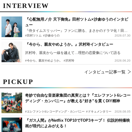
INTERVIEW
『心配無用ノ介 天下御免』田村ツトム×沙倉ゆうのインタビ
ュー
『侍タイムスリッパー』ファンに贈る、まさかのドラマ化！田村ツトム×沙倉ゆうのが語る『心配無用ノ介』撮影秘話
#田村ツトム
#沙倉ゆうの
2026.07.30
『今から、親友やめようか。』沢村玲インタビュー
沢村玲、親友から一線を越えて…理想の恋愛像について語る
#今から、親友やめようか。
#沢村玲
2026.06.20
インタビュー記事一覧
PICKUP
奇妙で自由な音楽家集団の真実とは？『エレファント6レコー
ディング・カンパニー』が教える“好き”を貫くDIY精神
#エレファント6レコーディング・カンパニー
#ドキュメンタリー
2026.08.05
『ガス人間』がNetflix TOP10でTOP3キープ！ 伝説的特撮映
画が現代によみがえる！