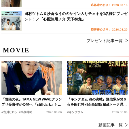
応募締め切り： 2026.08.15
田村ツトム＆沙倉ゆうののサイン入りチェキを1名様にプレゼ
ント！／『心配無用ノ介 天下御免』
応募締め切り： 2026.08.20
プレゼント記事一覧
MOVIE
『冒険の夜』TAMA NEW WAVEグラン
『キングダム 魂の決戦』飛信隊が焚き
プリ受賞作が公開へ 『still dark』と同
火を囲む特別企画始動 秘蔵トーク満載
時上映決定
の“キングダムキャンプ”開催
#古川ヒロシ
#髙橋雄祐
2026.08.06
#キングダム
2026.08.06
動画記事一覧