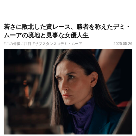
若さに敗北した賞レース、勝者を称えたデミ・
ムーアの境地と見事な女優人生
#この俳優に注目
#サブスタンス
#デミ・ムーア
2025.05.26