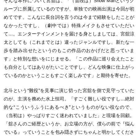
そんな本作について宮舘は、「（普段は）Snow Manというグ
ループに所属しているのですが、単独での映画出演は今回が初
めてです。こんなに長台詞を言うのは今まで経験をしたことが
なかったですし、（劇中では）特殊メイクもさせていただい
て…。エンターテインメントを届ける身としましては、宮舘涼
太としても（これまでとは）違ったジャンルですし、新たな一
歩を踏み出せたというのもこの作品のおかげだと思っていま
す」と特別な想いをにじませる。「この作品に巡り会えたこと
も自分としてはありがたいことですし、どんな映像に仕上がっ
ているのかということもすごく楽しみです」と期待を寄せた。
北斗という“難役”を見事に演じ切った宮舘を側で見守っていた
のが、主演を務めた水上恒司。「すごく難しい役ですし…絶対
的な“こういうふうにあるべき”というものがない役なので、
（当初は）やっぱりすごく迷われていました」と現場を回顧。
「舘さんのご経歴というか、お立場の方が、僕らの前で『悩ん
でいる』っていうことを包み隠さずにちゃんと明かしてくださ