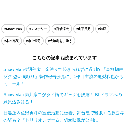
#Snow Man
#ミステリー
#宮舘涼太
#山下美月
#映画
#本木克英
#水上恒司
#火喰鳥を、喰う
こちらの記事も読まれています
Snow Man渡辺翔太、金縛りで起きられずに遅刻!? 『事故物件
ゾク 恐い間取り』製作報告会見に、1作目主演の亀梨和也から
もエール！
Snow Man 向井康二がタイ語でギャグを披露！ BLドラマへの
意気込み語る！
目黒蓮＆佐野勇斗の宣伝活動に密着、舞台裏で緊張する原嘉孝
の姿も？『トリリオンゲーム』Vlog映像が公開に