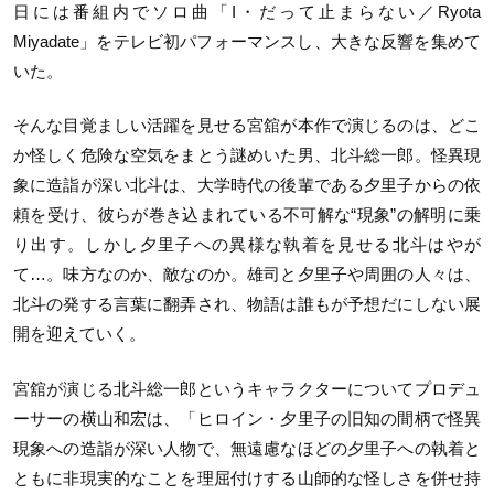
日には番組内でソロ曲「I・だって止まらない／Ryota
Miyadate」をテレビ初パフォーマンスし、大きな反響を集めて
いた。
そんな目覚ましい活躍を見せる宮舘が本作で演じるのは、どこ
か怪しく危険な空気をまとう謎めいた男、北斗総一郎。怪異現
象に造詣が深い北斗は、大学時代の後輩である夕里子からの依
頼を受け、彼らが巻き込まれている不可解な“現象”の解明に乗
り出す。しかし夕里子への異様な執着を見せる北斗はやが
て…。味方なのか、敵なのか。雄司と夕里子や周囲の人々は、
北斗の発する言葉に翻弄され、物語は誰もが予想だにしない展
開を迎えていく。
宮舘が演じる北斗総一郎というキャラクターについてプロデュ
ーサーの横山和宏は、「ヒロイン・夕里子の旧知の間柄で怪異
現象への造詣が深い人物で、無遠慮なほどの夕里子への執着と
ともに非現実的なことを理屈付けする山師的な怪しさを併せ持