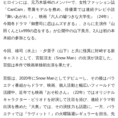
ヒロインには、元乃木坂46のメンバーで、女性ファッション誌
「CanCam」専属モデルを務め、俳優業では連続テレビ小説
『舞いあがれ！』、映画『六人の嘘つきな大学生』（24年）、
今期冬ドラマ『御曹司に恋はムズすぎる』、さらに主演作『山
田くんとLv999の恋をする』が公開中の山下美月。2人は初の本
木組の参加となる。
今回、雄司（水上）・夕里子（山下）と共に怪異に対峙する新
キャストとして、宮舘涼太（Snow Man）の出演が決定した。
宮舘は本作で映画単独初出演を果たす。
宮舘は、2020年にSnow Manとしてデビューし、その後はバラ
エティ番組からドラマ、映画、個人活動と幅広いフィールドで
活躍中。近年でも映画『おそ松さん』（22年）ではオリジナル
キャラクター・ピリオドを好演して注目を浴び、連続ドラマ初
出演を務めた『大奥』では、その演技力も話題に。一方、バラ
エティでは『ラヴィット！』の火曜隔週レギュラーを担当。先