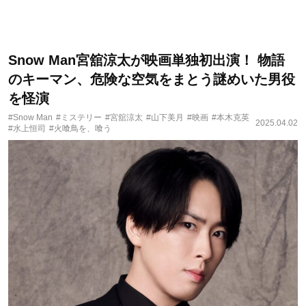
Snow Man宮舘涼太が映画単独初出演！ 物語
のキーマン、危険な空気をまとう謎めいた男役
を怪演
#Snow Man
#ミステリー
#宮舘涼太
#山下美月
#映画
#本木克英
2025.04.02
#水上恒司
#火喰鳥を、喰う