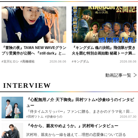
『冒険の夜』TAMA NEW WAVEグラン
『キングダム 魂の決戦』飛信隊が焚き
プリ受賞作が公開へ 『still dark』と同
火を囲む特別企画始動 秘蔵トーク満載
時上映決定
の“キングダムキャンプ”開催
#古川ヒロシ
#髙橋雄祐
2026.08.06
#キングダム
2026.08.06
動画記事一覧
INTERVIEW
『心配無用ノ介 天下御免』田村ツトム×沙倉ゆうのインタビ
ュー
『侍タイムスリッパー』ファンに贈る、まさかのドラマ化！田村ツトム×沙倉ゆうのが語る『心配無用ノ介』撮影秘話
#田村ツトム
#沙倉ゆうの
2026.07.30
『今から、親友やめようか。』沢村玲インタビュー
沢村玲、親友から一線を越えて…理想の恋愛像について語る