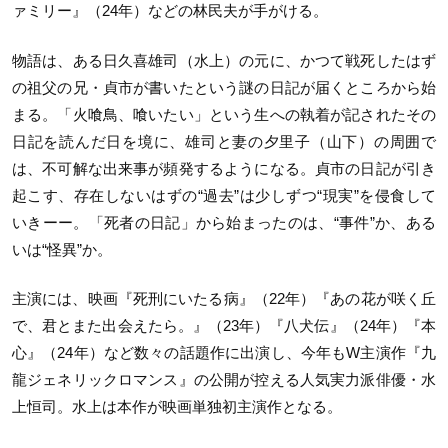
ァミリー』（24年）などの林民夫が手がける。
物語は、ある日久喜雄司（水上）の元に、かつて戦死したはず
の祖父の兄・貞市が書いたという謎の日記が届くところから始
まる。「火喰鳥、喰いたい」という生への執着が記されたその
日記を読んだ日を境に、雄司と妻の夕里子（山下）の周囲で
は、不可解な出来事が頻発するようになる。貞市の日記が引き
起こす、存在しないはずの“過去”は少しずつ“現実”を侵食して
いきーー。「死者の日記」から始まったのは、“事件”か、ある
いは“怪異”か。
主演には、映画『死刑にいたる病』（22年）『あの花が咲く丘
で、君とまた出会えたら。』（23年）『八犬伝』（24年）『本
心』（24年）など数々の話題作に出演し、今年もW主演作『九
龍ジェネリックロマンス』の公開が控える人気実力派俳優・水
上恒司。水上は本作が映画単独初主演作となる。