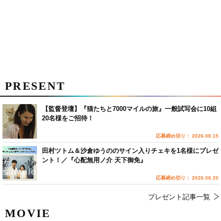
PRESENT
【監督登壇】『猫たちと7000マイルの旅』一般試写会に10組
20名様をご招待！
応募締め切り： 2026.08.15
田村ツトム＆沙倉ゆうののサイン入りチェキを1名様にプレゼ
ント！／『心配無用ノ介 天下御免』
応募締め切り： 2026.08.20
プレゼント記事一覧
MOVIE