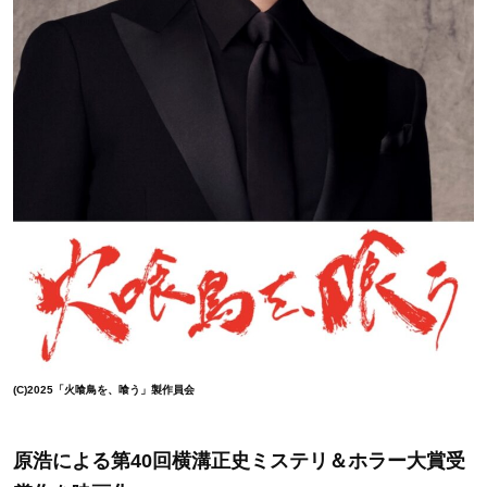
(C)2025「火喰鳥を、喰う」製作員会
原浩による第40回横溝正史ミステリ＆ホラー大賞受