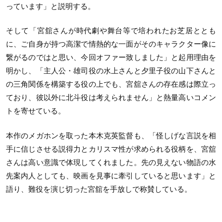
っています」と説明する。
そして「宮舘さんが時代劇や舞台等で培われたお芝居ととも
に、ご自身が持つ高潔で情熱的な一面がそのキャラクター像に
繋がるのではと思い、今回オファー致しました」と起用理由を
明かし、「主人公・雄司役の水上さんと夕里子役の山下さんと
の三角関係を構築する役の上でも、宮舘さんの存在感は際立っ
ており、彼以外に北斗役は考えられません」と熱量高いコメン
トを寄せている。
本作のメガホンを取った本木克英監督も、「怪しげな言説を相
手に信じさせる説得力とカリスマ性が求められる役柄を、宮舘
さんは高い意識で体現してくれました。先の見えない物語の水
先案内人としても、映画を見事に牽引していると思います」と
語り、難役を演じ切った宮舘を手放しで称賛している。