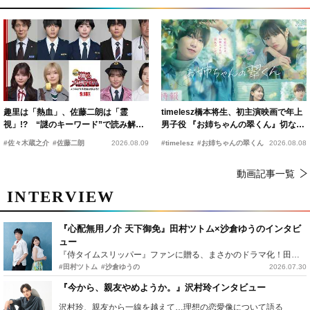
趣里は「熱血」、佐藤二朗は「霊
timelesz橋本将生、初主演映画で年上
視」!? “謎のキーワード”で読み解く
男子役 『お姉ちゃんの翠くん』切ない
『踊る大捜査線 N.E.W.』新メンバー
恋の幕開けを予感
#佐々木蔵之介
#佐藤二朗
2026.08.09
#timelesz
#お姉ちゃんの翠くん
2026.08.08
動画記事一覧
INTERVIEW
『心配無用ノ介 天下御免』田村ツトム×沙倉ゆうのインタビ
ュー
『侍タイムスリッパー』ファンに贈る、まさかのドラマ化！田村ツトム×沙倉ゆうのが語る『心配無用ノ介』撮影秘話
#田村ツトム
#沙倉ゆうの
2026.07.30
『今から、親友やめようか。』沢村玲インタビュー
沢村玲、親友から一線を越えて…理想の恋愛像について語る