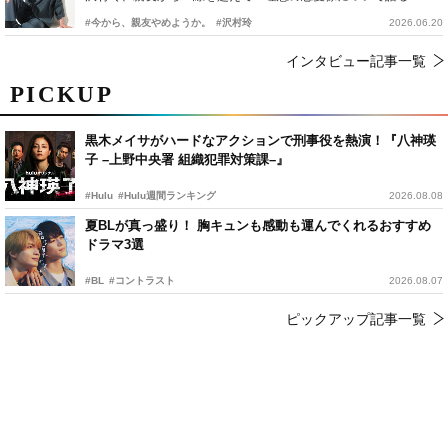
#今から、親友やめようか。
#沢村玲
2026.06.20
インタビュー記事一覧
PICKUP
黒木メイサがハードなアクションで刑事役を熱演！『八神瑛
子 –上野中央署 組織犯罪対策課–』
#Hulu
#Hulu週間ランキング
2026.08.08
夏BLが真っ盛り！ 胸キュンも感動も運んでくれるおすすめ
ドラマ3選
#BL
#コントラスト
2026.08.07
ピックアップ記事一覧