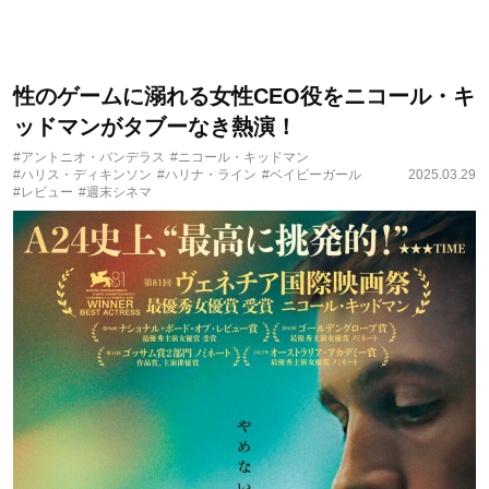
性のゲームに溺れる女性CEO役をニコール・キ
ッドマンがタブーなき熱演！
#アントニオ・バンデラス
#ニコール・キッドマン
#ハリス・ディキンソン
#ハリナ・ライン
#ベイビーガール
2025.03.29
#レビュー
#週末シネマ