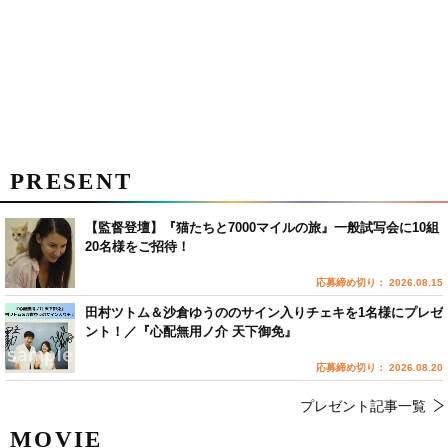
PRESENT
【監督登壇】『猫たちと7000マイルの旅』一般試写会に10組
20名様をご招待！
応募締め切り： 2026.08.15
田村ツトム＆沙倉ゆうののサイン入りチェキを1名様にプレゼ
ント！／『心配無用ノ介 天下御免』
応募締め切り： 2026.08.20
プレゼント記事一覧
MOVIE