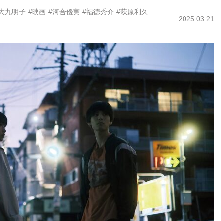
#大九明子
#映画
#河合優実
#福徳秀介
#萩原利久
2025.03.21