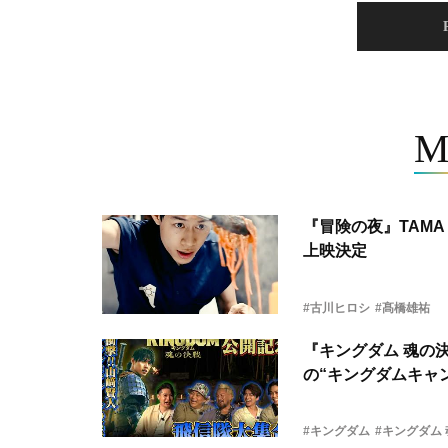
M
『冒険の夜』TAMA 
上映決定
#古川ヒロシ
#髙橋雄祐
『キングダム 魂の
の“キングダムキャ
#キングダム
#キングダム