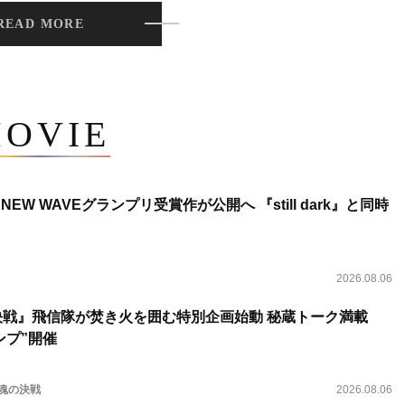
READ MORE
OVIE
NEW WAVEグランプリ受賞作が公開へ 『still dark』と同時
2026.08.06
決戦』飛信隊が焚き火を囲む特別企画始動 秘蔵トーク満載
ンプ”開催
 魂の決戦
2026.08.06