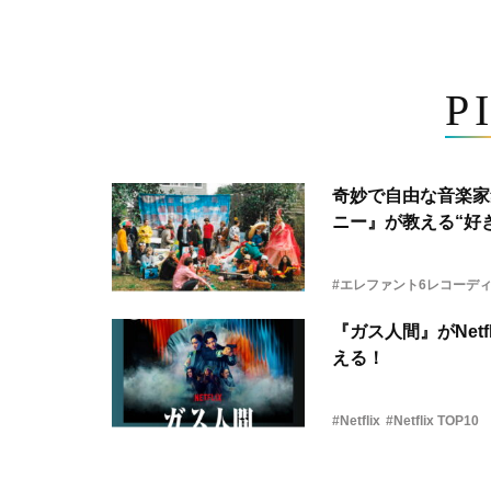
P
奇妙で自由な音楽家
ニー』が教える“好き
#エレファント6レコーデ
『ガス人間』がNetf
える！
#Netflix
#Netflix TOP10