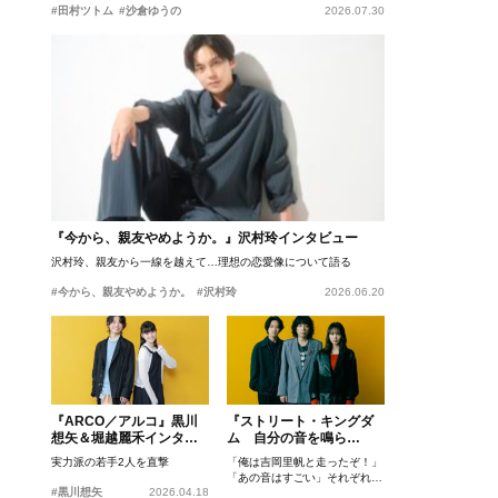
#田村ツトム
#沙倉ゆうの
2026.07.30
『今から、親友やめようか。』沢村玲インタビュー
沢村玲、親友から一線を越えて…理想の恋愛像について語る
#今から、親友やめようか。
#沢村玲
2026.06.20
『ARCO／アルコ』黒川
『ストリート・キングダ
想矢＆堀越麗禾インタビ
ム 自分の音を鳴ら
ュー
せ。』峯田和伸、若葉竜
実力派の若手2人を直撃
「俺は吉岡里帆と走ったぞ！」
也、吉岡里帆インタビュ
「あの音はすごい」それぞれの
ー
#黒川想矢
2026.04.18
忘れがたいシーンとは？