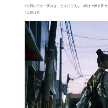
#今日の空が一番好き、とまだ言えない僕は
#伊東蒼
#黒崎煌代