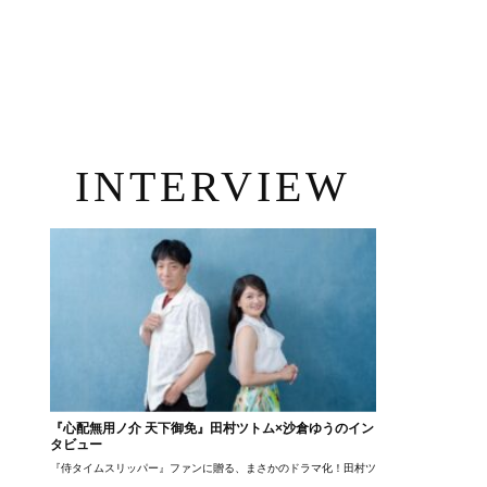
INTERVIEW
『心配無用ノ介 天下御免』田村ツトム×沙倉ゆうのイン
タビュー
『侍タイムスリッパー』ファンに贈る、まさかのドラマ化！田村ツトム×沙倉ゆうのが語