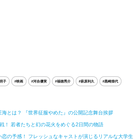
明子
#映画
#河合優実
#福徳秀介
#萩原利久
#黒崎煌代
匠海とは？ 『世界征服やめた』の公開記念舞台挨拶
戦！ 若者たちと幻の花火をめぐる2日間の物語
い恋の予感！ フレッシュなキャストが演じるリアルな大学生