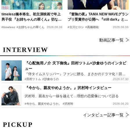
timelesz橋本将生、初主演映画で年上
『冒険の夜』TAMA NEW WAVEグラン
男子役 『お姉ちゃんの翠くん』切ない
プリ受賞作が公開へ 『still dark』と同
恋の幕開けを予感
時上映決定
#timelesz
#お姉ちゃんの翠くん
2026.08.08
#古川ヒロシ
#髙橋雄祐
2026.08.06
動画記事一覧
INTERVIEW
『心配無用ノ介 天下御免』田村ツトム×沙倉ゆうのインタビ
ュー
『侍タイムスリッパー』ファンに贈る、まさかのドラマ化！田村ツトム×沙倉ゆうのが語る『心配無用ノ介』撮影秘話
#田村ツトム
#沙倉ゆうの
2026.07.30
『今から、親友やめようか。』沢村玲インタビュー
沢村玲、親友から一線を越えて…理想の恋愛像について語る
#今から、親友やめようか。
#沢村玲
2026.06.20
インタビュー記事一覧
PICKUP