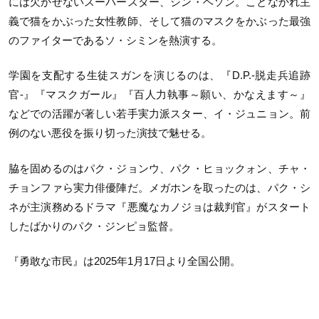
には欠かせないスーパースター、シン・ヘソン。ことなかれ主
義で猫をかぶった女性教師、そして猫のマスクをかぶった最強
のファイターであるソ・シミンを熱演する。
学園を支配する生徒スガンを演じるのは、『D.P.-脱走兵追跡
官-』『マスクガール』『百人力執事～願い、かなえます～』
などでの活躍が著しい若手実力派スター、イ・ジュニョン。前
例のない悪役を振り切った演技で魅せる。
脇を固めるのはパク・ジョンウ、パク・ヒョックォン、チャ・
チョンファら実力俳優陣だ。メガホンを取ったのは、パク・シ
ネが主演務めるドラマ『悪魔なカノジョは裁判官』がスタート
したばかりのパク・ジンピョ監督。
『勇敢な市民』は2025年1月17日より全国公開。