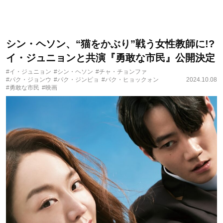
シン・ヘソン、“猫をかぶり”戦う女性教師に!?
イ・ジュニョンと共演『勇敢な市民』公開決定
#イ・ジュニョン
#シン・ヘソン
#チャ・チョンファ
#パク・ジョンウ
#パク・ジンピョ
#パク・ヒョックォン
2024.10.08
#勇敢な市民
#映画