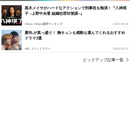
黒木メイサがハードなアクションで刑事役を熱演！『八神瑛
子 –上野中央署 組織犯罪対策課–』
#Hulu
#Hulu週間ランキング
2026.08.08
夏BLが真っ盛り！ 胸キュンも感動も運んでくれるおすすめ
ドラマ3選
#BL
#コントラスト
2026.08.07
ピックアップ記事一覧