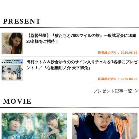
PRESENT
【監督登壇】『猫たちと7000マイルの旅』一般試写会に10組
20名様をご招待！
応募締め切り： 2026.08.15
田村ツトム＆沙倉ゆうののサイン入りチェキを1名様にプレゼ
ント！／『心配無用ノ介 天下御免』
応募締め切り： 2026.08.20
プレゼント記事一覧
MOVIE