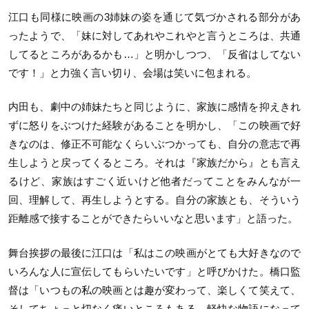
江口も同様に映画の3姉妹の姿を通じて気づかされる部分があ
ったようで、「妹に対してあれやこれやと言うところは、共通
してるところがあるかも…」と明かしつつ、「反省はしてない
です！」と力強く言い切り、会場は笑いに包まれる。
内田も、劇中の姉妹たちと同じように、家族に感情を抑えきれ
ずに怒りをぶつけた経験があることを明かし、「この映画で好
きなのは、修正不可能なくらいぶつかっても、自分の意志で再
生しようと戻ってくるところ。それは『家族だから』とも言え
るけど、家族はすごく近いけど他者だってことをみんなが一
回、理解して、再生しようとする。自分の家族とも、そういう
距離感で接することができたらいいなと思います」と語った。
舞台挨拶の最後に江口は「私はこの映画がとても大好きなので
いろんな人に宣伝してもらいたいです」と呼びかけた。橋口監
督は「いつもの私の映画とは趣が変わって、楽しくて笑えて、
そしてちょっと切なく痛いところもある、軽快な物語になって