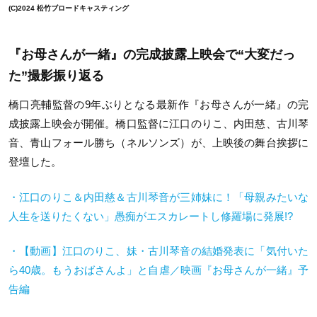
(C)2024 松竹ブロードキャスティング
『お母さんが一緒』の完成披露上映会で“大変だっ
た”撮影振り返る
橋口亮輔監督の9年ぶりとなる最新作『お母さんが一緒』の完
成披露上映会が開催。橋口監督に江口のりこ、内田慈、古川琴
音、⻘山フォール勝ち（ネルソンズ）が、上映後の舞台挨拶に
登壇した。
・江口のりこ＆内田慈＆古川琴音が三姉妹に！「母親みたいな
人生を送りたくない」愚痴がエスカレートし修羅場に発展!?
・【動画】江口のりこ、妹・古川琴音の結婚発表に「気付いた
ら
40
歳。もうおばさんよ」と自虐／映画『お母さんが一緒』予
告編