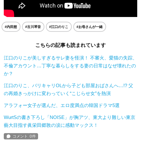
#内田慈
#古川琴音
#江口のりこ
#お母さんが一緒
こちらの記事も読まれています
江口のりこが美しすぎるサレ妻を怪演！ 不審火、愛猫の失踪、
不倫アカウント…丁寧な暮らしをする妻の日常はなぜ壊れたの
か？
江口のりこ、バリキャリOLから子ども部屋おばさんへ…!? 父
の再婚きっかけに変わっていく“こじらせ女”を熱演
アラフォー女子が選んだ、エロ度満点の韓国ドラマ5選
WurtSの書き下ろし「NOISE」が胸アツ、東大より難しい東京
藝大目指す眞栄田郷敦の涙に感動マックス！