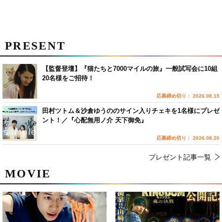
PRESENT
【監督登壇】『猫たちと7000マイルの旅』一般試写会に10組
20名様をご招待！
応募締め切り： 2026.08.15
田村ツトム＆沙倉ゆうののサイン入りチェキを1名様にプレゼ
ント！／『心配無用ノ介 天下御免』
応募締め切り： 2026.08.20
プレゼント記事一覧
MOVIE