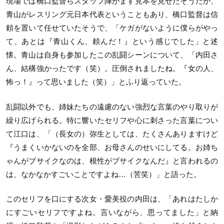
現場では橋口監督らスタッフ陣がまず見本を見せたそうだが、
⻘山がレスリング元日本代表ということもあり、橋口監督は信
頼を置いて任せていたそうで、「ケガがないように僕らがやっ
て、あとは『⻘山くん、頼んだ！』という感じでした」と述
懐。⻘山は自身も参加したこの乱闘シーンについて、「内田さ
ん、結構強かったです（笑）。圧倒されましたね。『女の人、
怖っ！』って思いました（笑）」とふり返っていた。
乱闘以外でも、姉妹たちの遠慮のない強烈な言葉のやり取りが
繰り広げられる。特に響いたセリフや心に刺さった言葉につい
て江口は、「（⻑女の）弥生としては、たくさんありますけど
『うまくいかないのを全部、お母さんのせいにしてる。お姉ち
ゃんがブサイクなのは、根性がブサイクなんだ』と言われるの
は、なかなかすごいことですよね…（苦笑）」と語った。
このセリフを口にする次女・愛美役の内田は、「あれはたしか
にすごいセリフですよね。言いながら、思ってました」と納