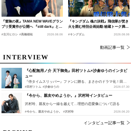
『冒険の夜』TAMA NEW WAVEグラン
『キングダム 魂の決戦』飛信隊が焚き
プリ受賞作が公開へ 『still dark』と同
火を囲む特別企画始動 秘蔵トーク満載
時上映決定
の“キングダムキャンプ”開催
#古川ヒロシ
#髙橋雄祐
2026.08.06
#キングダム
2026.08.06
動画記事一覧
INTERVIEW
『心配無用ノ介 天下御免』田村ツトム×沙倉ゆうのインタビ
ュー
『侍タイムスリッパー』ファンに贈る、まさかのドラマ化！田村ツトム×沙倉ゆうのが語る『心配無用ノ介』撮影秘話
#田村ツトム
#沙倉ゆうの
2026.07.30
『今から、親友やめようか。』沢村玲インタビュー
沢村玲、親友から一線を越えて…理想の恋愛像について語る
#今から、親友やめようか。
#沢村玲
2026.06.20
インタビュー記事一覧