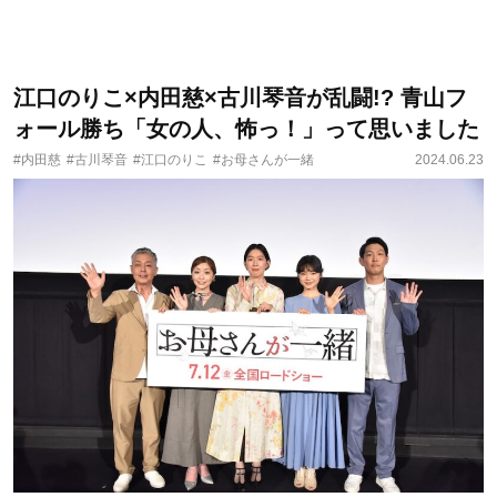
江口のりこ×内田慈×古川琴音が乱闘!? ⻘山フ
ォール勝ち「女の人、怖っ！」って思いました
#内田慈
#古川琴音
#江口のりこ
#お母さんが一緒
2024.06.23