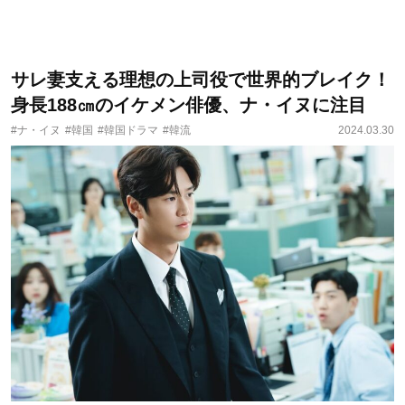
サレ妻支える理想の上司役で世界的ブレイク！
身長188㎝のイケメン俳優、ナ・イヌに注目
#ナ・イヌ
#韓国
#韓国ドラマ
#韓流
2024.03.30