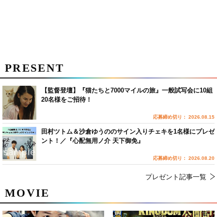
PRESENT
【監督登壇】『猫たちと7000マイルの旅』一般試写会に10組
20名様をご招待！
応募締め切り： 2026.08.15
田村ツトム＆沙倉ゆうののサイン入りチェキを1名様にプレゼ
ント！／『心配無用ノ介 天下御免』
応募締め切り： 2026.08.20
プレゼント記事一覧
MOVIE