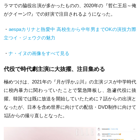
ラマでの脇役出演が多かったものの、2020年の『哲仁王后～俺
がクイーン!?』での好演で注目されるようになった。
・
aespaカリナと熱愛中 高校生から中年男までOKの演技力際
立つイ・ジェウクの魅力
・
ナ・イヌの画像をすべて見る
代役で時代劇主演に大抜擢、注目集める
極めつけは、2021年の『月が浮かぶ川』の主演ジスが中学時代
に校内暴力に関わっていたことで緊急降板し、急遽代役に抜
擢。韓国では既に放送を開始していたために７話からの出演と
なったが、日本を含め世界に向けての配信・DVD制作に向けて
1話からの撮り直しとなった。