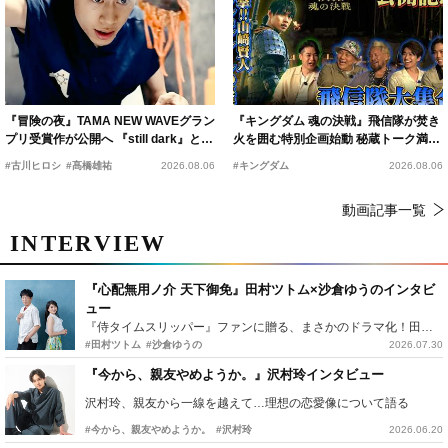
『冒険の夜』TAMA NEW WAVEグラン
『キングダム 魂の決戦』飛信隊が焚き
プリ受賞作が公開へ 『still dark』と同
火を囲む特別企画始動 秘蔵トーク満載
時上映決定
の“キングダムキャンプ”開催
#古川ヒロシ
#髙橋雄祐
2026.08.06
#キングダム
2026.08.06
動画記事一覧
INTERVIEW
『心配無用ノ介 天下御免』田村ツトム×沙倉ゆうのインタビ
ュー
『侍タイムスリッパー』ファンに贈る、まさかのドラマ化！田村ツトム×沙倉ゆうのが語る『心配無用ノ介』撮影秘話
#田村ツトム
#沙倉ゆうの
2026.07.30
『今から、親友やめようか。』沢村玲インタビュー
沢村玲、親友から一線を越えて…理想の恋愛像について語る
#今から、親友やめようか。
#沢村玲
2026.06.20