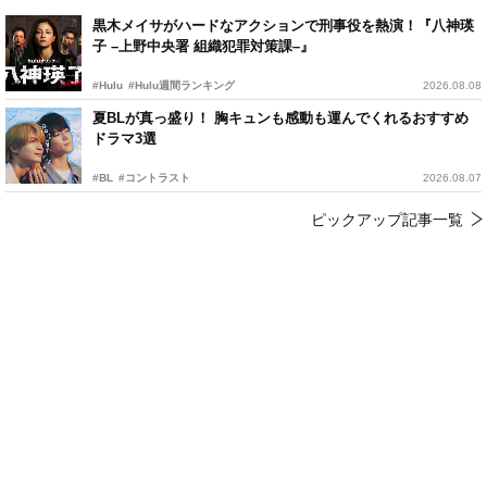
黒木メイサがハードなアクションで刑事役を熱演！『八神瑛
子 –上野中央署 組織犯罪対策課–』
#Hulu
#Hulu週間ランキング
2026.08.08
夏BLが真っ盛り！ 胸キュンも感動も運んでくれるおすすめ
ドラマ3選
#BL
#コントラスト
2026.08.07
ピックアップ記事一覧