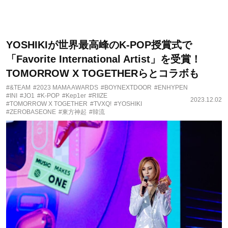
YOSHIKIが世界最高峰のK-POP授賞式で
「Favorite International Artist」を受賞！
TOMORROW X TOGETHERらとコラボも
#&TEAM
#2023 MAMA AWARDS
#BOYNEXTDOOR
#ENHYPEN
#INI
#JO1
#K-POP
#Kep1er
#RIIZE
2023.12.02
#TOMORROW X TOGETHER
#TVXQ!
#YOSHIKI
#ZEROBASEONE
#東方神起
#韓流