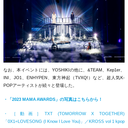
なお、本イベントには、YOSHIKIの他に、&TEAM、Kep1er、
INI、JO1、ENHYPEN、東方神起（TVXQ!）など、超人気K-
POPアーティストが続々と登場した。
・「2023 MAMA AWARDS」の写真はこちらから！
・［動画］
TXT (TOMORROW X TOGETHER)
「
0X1=LOVESONG (I Know I Love You)
」／
KROSS vol 1 kpop