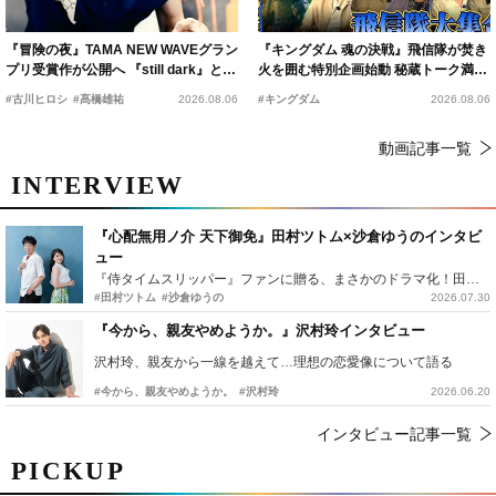
『冒険の夜』TAMA NEW WAVEグラン
『キングダム 魂の決戦』飛信隊が焚き
プリ受賞作が公開へ 『still dark』と同
火を囲む特別企画始動 秘蔵トーク満載
時上映決定
の“キングダムキャンプ”開催
#古川ヒロシ
#髙橋雄祐
2026.08.06
#キングダム
2026.08.06
動画記事一覧
INTERVIEW
『心配無用ノ介 天下御免』田村ツトム×沙倉ゆうのインタビ
ュー
『侍タイムスリッパー』ファンに贈る、まさかのドラマ化！田村ツトム×沙倉ゆうのが語る『心配無用ノ介』撮影秘話
#田村ツトム
#沙倉ゆうの
2026.07.30
『今から、親友やめようか。』沢村玲インタビュー
沢村玲、親友から一線を越えて…理想の恋愛像について語る
#今から、親友やめようか。
#沢村玲
2026.06.20
インタビュー記事一覧
PICKUP