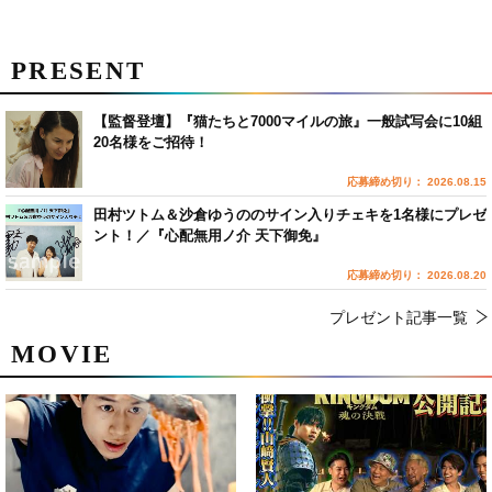
PRESENT
【監督登壇】『猫たちと7000マイルの旅』一般試写会に10組
20名様をご招待！
応募締め切り： 2026.08.15
田村ツトム＆沙倉ゆうののサイン入りチェキを1名様にプレゼ
ント！／『心配無用ノ介 天下御免』
応募締め切り： 2026.08.20
プレゼント記事一覧
MOVIE