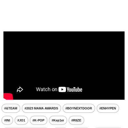
#&TEAM
#2023 MAMA AWARDS
#BOYNEXTDOOR
#ENHYPEN
#INI
#JO1
#K-POP
#Kep1er
#RIIZE