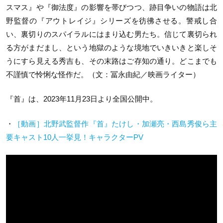
スマス』や『御法度』の影響を帯びつつ、跡目争いの物語は北
野監督の『アウトレイジ』シリーズを彷彿させる。警戒し合
い、裏切りのスパイラルにはまり込む男たち。信じて裏切られ
る方がまだまし、という地獄のような境地でいきいきと楽しそ
うにすら見える秀吉も、その末路はご存知の通り。どこまでも
不謹慎で怜悧な怪作だ。（文：冨永由紀／映画ライター）
『首』は、2023年11月23日より全国公開中。
・
［動画］北野武監督作『首』たけし・加瀬亮・西島秀俊ら主
要キャスト10人一挙見！キャラクターPV