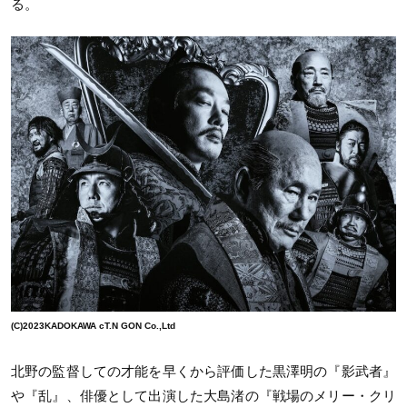
る。
(C)2023KADOKAWA cT.N GON Co.,Ltd
北野の監督しての才能を早くから評価した黒澤明の『影武者』
や『乱』、俳優として出演した大島渚の『戦場のメリー・クリ