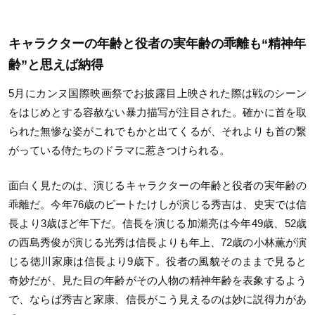
キャラクターの年齢と役者の実年齢の乖離も“精神年
齢”と思えば納得
5月にカンヌ国際映画祭でお披露目上映された際は戦のシーン
をはじめとする容赦ない暴力描写が注目された。確かに首を取
られた無惨な姿がこれでもかと出てくるが、それよりも首の繋
がっている侍たちのドラマに惹きつけられる。
面白く見たのは、演じるキャラクターの年齢と役者の実年齢の
乖離だ。今年76歳のビートたけしが演じる秀吉は、史実では信
長より3歳ほど年下だ。信長を演じる加瀬亮は今年49歳、52歳
の西島秀俊が演じる光秀は信長よりも年上、72歳の小林薫が演
じる徳川家康は信長より9歳下。役者の風貌そのままで見ると
奇妙だが、見た目の年齢がその人物の精神年齢を表象するよう
で、ならば秀吉と家康、信長がこう見えるのは妙に説得力があ