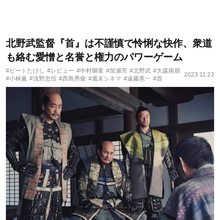
北野武監督『首』は不謹慎で怜悧な快作、衆道
も絡む愛憎と名誉と権力のパワーゲーム
#ビートたけし
#レビュー
#中村獅童
#加瀬亮
#北野武
#大森南朋
2023.11.23
#小林薫
#浅野忠信
#西島秀俊
#週末シネマ
#遠藤憲一
#首