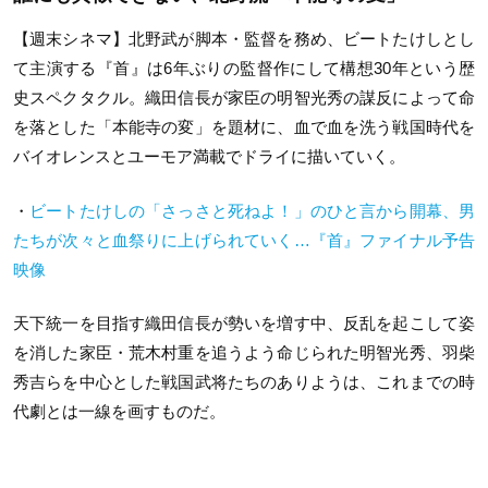
【週末シネマ】北野武が脚本・監督を務め、ビートたけしとし
て主演する『首』は6年ぶりの監督作にして構想30年という歴
史スペクタクル。織田信長が家臣の明智光秀の謀反によって命
を落とした「本能寺の変」を題材に、血で血を洗う戦国時代を
バイオレンスとユーモア満載でドライに描いていく。
・
ビートたけしの「さっさと死ねよ！」のひと言から開幕、男
たちが次々と血祭りに上げられていく…『首』ファイナル予告
映像
天下統一を目指す織田信長が勢いを増す中、反乱を起こして姿
を消した家臣・荒木村重を追うよう命じられた明智光秀、羽柴
秀吉らを中心とした戦国武将たちのありようは、これまでの時
代劇とは一線を画すものだ。