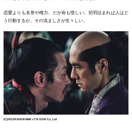
恋愛よりも名誉や権力。だが命も惜しい。切羽詰まれば人はど
う行動するか。その浅ましさが生々しい。
(C)2023KADOKAWA cT.N GON Co.,Ltd