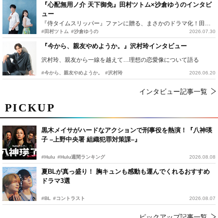
『心配無用ノ介 天下御免』田村ツトム×沙倉ゆうのインタビ
ュー
『侍タイムスリッパー』ファンに贈る、まさかのドラマ化！田村ツトム×沙倉ゆうのが語る『心配無用ノ介』撮影秘話
#田村ツトム
#沙倉ゆうの
2026.07.30
『今から、親友やめようか。』沢村玲インタビュー
沢村玲、親友から一線を越えて…理想の恋愛像について語る
#今から、親友やめようか。
#沢村玲
2026.06.20
インタビュー記事一覧
PICKUP
黒木メイサがハードなアクションで刑事役を熱演！『八神瑛
子 –上野中央署 組織犯罪対策課–』
#Hulu
#Hulu週間ランキング
2026.08.08
夏BLが真っ盛り！ 胸キュンも感動も運んでくれるおすすめ
ドラマ3選
#BL
#コントラスト
2026.08.07
ピックアップ記事一覧