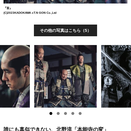
『首』
(C)2023KADOKAWA cT.N GON Co.,Ltd
その他の写真はこちら（5）
誰にも真似できない、北野流「本能寺の変」