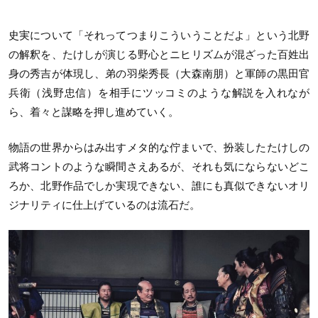
史実について「それってつまりこういうことだよ」という北野
の解釈を、たけしが演じる野心とニヒリズムが混ざった百姓出
身の秀吉が体現し、弟の羽柴秀長（大森南朋）と軍師の黒田官
兵衛（浅野忠信）を相手にツッコミのような解説を入れなが
ら、着々と謀略を押し進めていく。
物語の世界からはみ出すメタ的な佇まいで、扮装したたけしの
武将コントのような瞬間さえあるが、それも気にならないどこ
ろか、北野作品でしか実現できない、誰にも真似できないオリ
ジナリティに仕上げているのは流石だ。