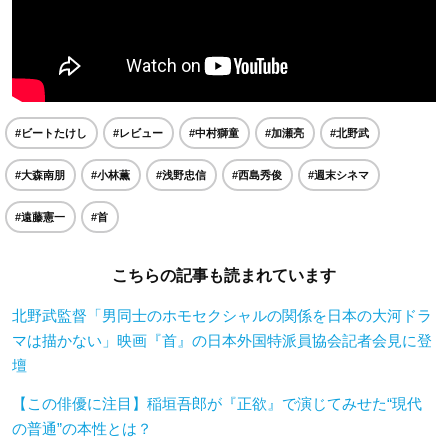
#ビートたけし
#レビュー
#中村獅童
#加瀬亮
#北野武
#大森南朋
#小林薫
#浅野忠信
#西島秀俊
#週末シネマ
#遠藤憲一
#首
こちらの記事も読まれています
北野武監督「男同士のホモセクシャルの関係を日本の大河ドラ
マは描かない」映画『首』の日本外国特派員協会記者会見に登
壇
【この俳優に注目】稲垣吾郎が『正欲』で演じてみせた“現代
の普通”の本性とは？