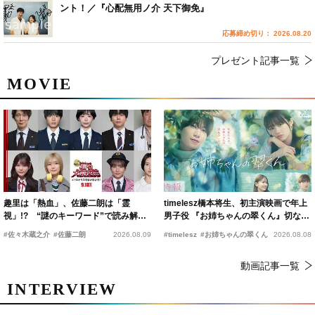
ント！／『心配無用ノ介 天下御免』
応募締め切り： 2026.08.20
プレゼント記事一覧
MOVIE
趣里は「熱血」、佐藤二朗は「霊
timelesz橋本将生、初主演映画で年上
視」!? “謎のキーワード”で読み解く
男子役 『お姉ちゃんの翠くん』切ない
『踊る大捜査線 N.E.W.』新メンバー
恋の幕開けを予感
#佐々木蔵之介
#佐藤二朗
2026.08.09
#timelesz
#お姉ちゃんの翠くん
2026.08.08
動画記事一覧
INTERVIEW