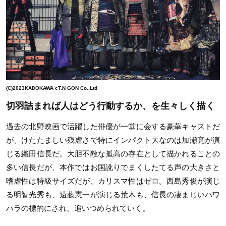
(C)2023KADOKAWA cT.N GON Co.,Ltd
切羽詰まれば人はどう行動するか、を生々しく描く
過去の北野映画で活躍した俳優が一堂に会する豪華キャストだ
が、けたたましい残虐さで特にインパクト大なのは加瀬亮が演
じる織田信長だ。大胆不敵な孤高の存在として描かれることの
多い信長だが、本作ではお国訛りでまくしたてる声の大きさと
嗜虐性は特級サイズだが、カリスマ性はゼロ。西島秀俊が演じ
る明智光秀も、遠藤憲一が演じる荒木も、信長の凄まじいパワ
ハラの標的にされ、追いつめられていく。