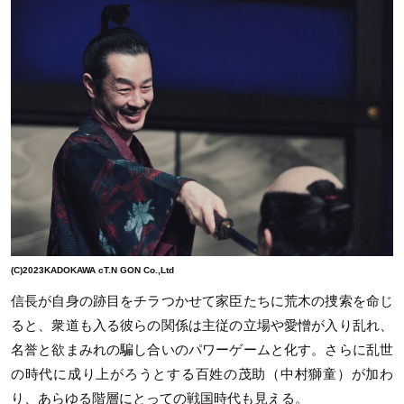
(C)2023KADOKAWA cT.N GON Co.,Ltd
信長が自身の跡目をチラつかせて家臣たちに荒木の捜索を命じ
ると、衆道も入る彼らの関係は主従の立場や愛憎が入り乱れ、
名誉と欲まみれの騙し合いのパワーゲームと化す。さらに乱世
の時代に成り上がろうとする百姓の茂助（中村獅童）が加わ
り、あらゆる階層にとっての戦国時代も見える。