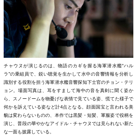
チャウヌが演じるのは、物語のカギを握る海軍潜水艦“ハル
ラ”の乗組員で、鋭い聴覚を生かして水中の音響情報を分析し
識別する役割を担う海軍潜水艦音響探知下士官のチョン・テリ
ョン。場面写真は、耳をすまして海中の音を真剣に聞く姿か
ら、スノードームを物憂げな表情で見ている姿、慌てた様子で
何かを訴えている姿など計4点となる。顔面国宝と言われる美
貌は変わらないものの、本作では黒髪・短髪、軍服姿で役柄を
演じ、普段の華やかなアイドル・チャウヌでは見られない新た
な一面も披露している。