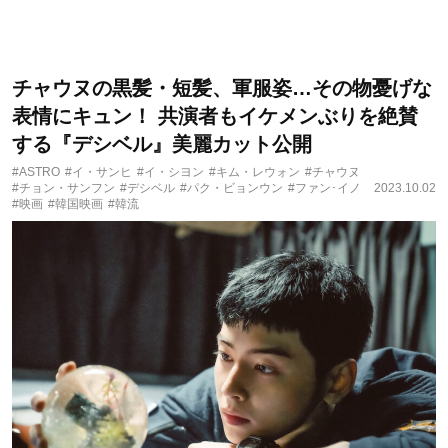
チャウヌの黒髪・短髪、軍服姿…その物憂げな
表情にキュン！ 共演者もイケメンぶりを絶賛
する『デシベル』美麗カット公開
#ASTRO
#イ・サンヒ
#イ・シヨン
#キム・レウォン
#チャウヌ
#チョン・サンフン
#デシベル
#パク・ビョンウン
#ファン･イノ
2023.10.02
#映画
#韓国映画
#韓流