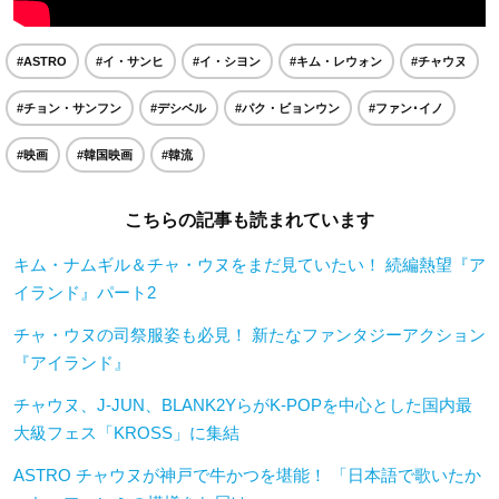
#ASTRO
#イ・サンヒ
#イ・シヨン
#キム・レウォン
#チャウヌ
#チョン・サンフン
#デシベル
#パク・ビョンウン
#ファン･イノ
#映画
#韓国映画
#韓流
こちらの記事も読まれています
キム・ナムギル＆チャ・ウヌをまだ見ていたい！ 続編熱望『ア
イランド』パート2
チャ・ウヌの司祭服姿も必見！ 新たなファンタジーアクション
『アイランド』
チャウヌ、J-JUN、BLANK2YらがK-POPを中心とした国内最
大級フェス「KROSS」に集結
ASTRO チャウヌが神戸で牛かつを堪能！ 「日本語で歌いたか