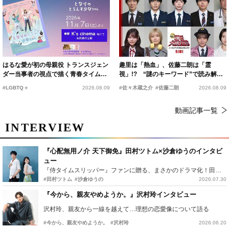
はるな愛が初の母親役 トランスジェン
趣里は「熱血」、佐藤二朗は「霊
ダー当事者の視点で描く青春タイムス
視」!? “謎のキーワード”で読み解く
リップコメディ
『踊る大捜査線 N.E.W.』新メンバー
#LGBTQ＋
2026.08.09
#佐々木蔵之介
#佐藤二朗
2026.08.09
動画記事一覧
INTERVIEW
『心配無用ノ介 天下御免』田村ツトム×沙倉ゆうのインタビ
ュー
『侍タイムスリッパー』ファンに贈る、まさかのドラマ化！田村ツトム×沙倉ゆうのが語る『心配無用ノ介』撮影秘話
#田村ツトム
#沙倉ゆうの
2026.07.30
『今から、親友やめようか。』沢村玲インタビュー
沢村玲、親友から一線を越えて…理想の恋愛像について語る
#今から、親友やめようか。
#沢村玲
2026.06.20