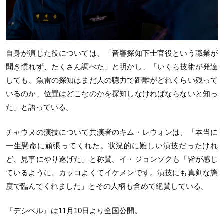
自身が演じた役については、「音響探知下士官役という職業が
聞き慣れず、たくさん調べた」と明かし、「いくら技術が発達
しても、魚雷の探知はまだ人の聴力で距離がどれくらい残って
いるのか、位置はどこなのかを探知しなければならないと知っ
た」と語っている。
チャウヌの演技について共演者のキム・レウォンは、「本当に
一生懸命に頑張ってくれた。状況的に難しい演技だったけれ
ど、見事にやり遂げた」と称賛。イ・ジョンソクも「皆が感じ
ているように、カッコよくてイケメンです。演技にも真剣な態
度で臨んでくれました」とその人柄も含めて絶賛している。
『デシベル』は11月10日より全国公開。