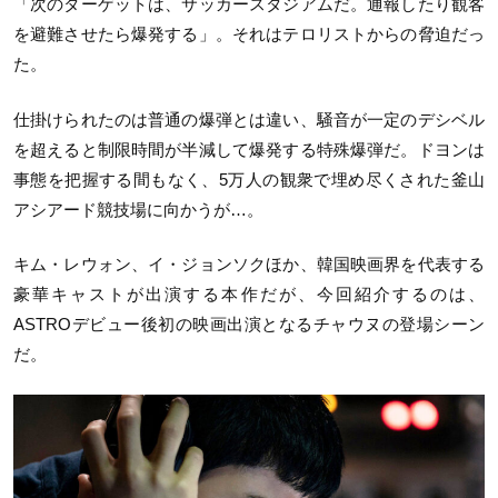
「次のターゲットは、サッカースタジアムだ。通報したり観客
を避難させたら爆発する」。それはテロリストからの脅迫だっ
た。
仕掛けられたのは普通の爆弾とは違い、騒音が一定のデシベル
を超えると制限時間が半減して爆発する特殊爆弾だ。ドヨンは
事態を把握する間もなく、5万人の観衆で埋め尽くされた釜山
アシアード競技場に向かうが…。
キム・レウォン、イ・ジョンソクほか、韓国映画界を代表する
豪華キャストが出演する本作だが、今回紹介するのは、
ASTROデビュー後初の映画出演となるチャウヌの登場シーン
だ。