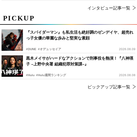
インタビュー記事一覧
PICKUP
『スパイダーマン』も私生活も絶好調のゼンデイヤ、超売れ
っ子女優の華麗な歩みと堅実な素顔
#DUNE
#オデュッセイア
2026.08.09
黒木メイサがハードなアクションで刑事役を熱演！『八神瑛
子 –上野中央署 組織犯罪対策課–』
#Hulu
#Hulu週間ランキング
2026.08.08
ピックアップ記事一覧