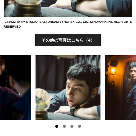
(C) 2022 BY4M STUDIO, EASTDREAM SYNOPEX CO., LTD, MINDMARK Inc. ALL RIGHTS
RESERVED.
その他の写真はこちら（4）