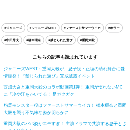
#ジャニーズ
#ジャニーズWEST
#ファーストサマーウイカ
#ホラー
#中田秀夫
#橋本環奈
#禁じられた遊び
#重岡大毅
こちらの記事も読まれています
ジャニーズWEST・重岡大毅が、息子役・正垣の晴れ舞台に愛
情爆発！『禁じられた遊び』完成披露イベント
西畑大吾と重岡大毅のコラボ動画第1弾！ 重岡が慣れないMC
に「冷や汗をかいてる！ 足ガクガク」
怨霊モンスター役はファーストサマーウイカ！ 橋本環奈と重岡
大毅を襲う不気味な姿が明らかに
重岡大毅のパパ姿がエモすぎ！ 主演ドラマで共演する息子とさ