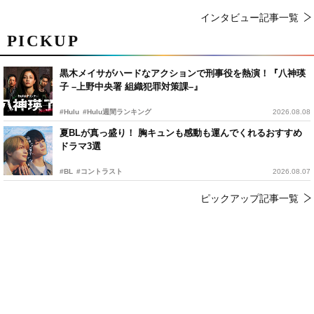
インタビュー記事一覧
PICKUP
黒木メイサがハードなアクションで刑事役を熱演！『八神瑛
子 –上野中央署 組織犯罪対策課–』
#Hulu
#Hulu週間ランキング
2026.08.08
夏BLが真っ盛り！ 胸キュンも感動も運んでくれるおすすめ
ドラマ3選
#BL
#コントラスト
2026.08.07
ピックアップ記事一覧