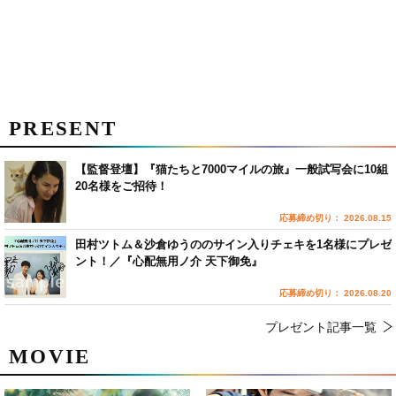
PRESENT
【監督登壇】『猫たちと7000マイルの旅』一般試写会に10組
20名様をご招待！
応募締め切り： 2026.08.15
田村ツトム＆沙倉ゆうののサイン入りチェキを1名様にプレゼ
ント！／『心配無用ノ介 天下御免』
応募締め切り： 2026.08.20
プレゼント記事一覧
MOVIE