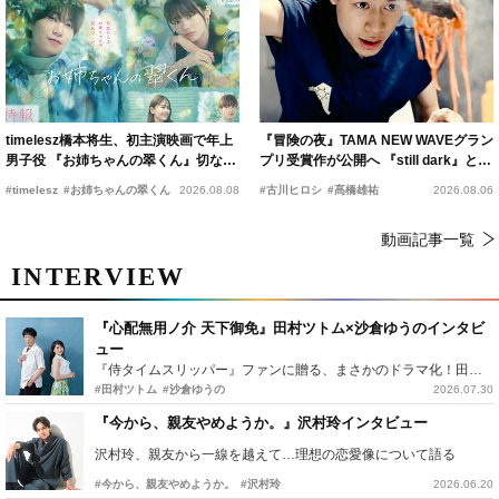
timelesz橋本将生、初主演映画で年上
『冒険の夜』TAMA NEW WAVEグラン
男子役 『お姉ちゃんの翠くん』切ない
プリ受賞作が公開へ 『still dark』と同
恋の幕開けを予感
時上映決定
#timelesz
#お姉ちゃんの翠くん
2026.08.08
#古川ヒロシ
#髙橋雄祐
2026.08.06
動画記事一覧
INTERVIEW
『心配無用ノ介 天下御免』田村ツトム×沙倉ゆうのインタビ
ュー
『侍タイムスリッパー』ファンに贈る、まさかのドラマ化！田村ツトム×沙倉ゆうのが語る『心配無用ノ介』撮影秘話
#田村ツトム
#沙倉ゆうの
2026.07.30
『今から、親友やめようか。』沢村玲インタビュー
沢村玲、親友から一線を越えて…理想の恋愛像について語る
#今から、親友やめようか。
#沢村玲
2026.06.20