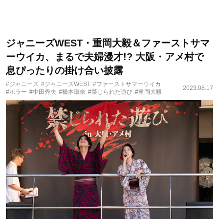
ジャニーズWEST・重岡大毅＆ファーストサマ
ーウイカ、まるで夫婦漫才!? 大阪・アメ村で
息ぴったりの掛け合い披露
#ジャニーズ
#ジャニーズWEST
#ファーストサマーウイカ
2023.08.17
#ホラー
#中田秀夫
#橋本環奈
#禁じられた遊び
#重岡大毅