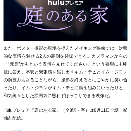
また、ポスター撮影の現場を捉えたメイキング映像では、対照
的な表情を魅せる2人の裏側を確認できる。カメラマンからの
「“死臭”かもという表情を見せてください」という要望にも即
座に答え、不安と緊張感を醸し出すキム・テヒとイム・ジヨン
の演技力もさることながら、撮影を終えるとにこやかに笑い合
ったり、イム・ジヨンがキム・テヒに腕を組みにいったりと、
和気藹々とした雰囲気に思わずほっこりできる映像だ。
Huluプレミア『庭のある家』（全8話・字）は8月11日全話一挙
独占配信。