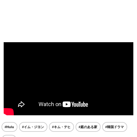
#Hulu
#イム・ジヨン
#キム・テヒ
#庭のある家
#韓国ドラマ