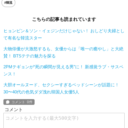
#韓流
こちらの記事も読まれています
ヒョンビン＆ソン・イェジンだけじゃない！ おしどり夫婦とし
て有名な韓流スター
大物俳優が大激怒するも、女優からは「唯一の癒やし」と大絶
賛！ BTSテテの魅力を探る
2PMテギョンが“死の瞬間が見える男”に！ 新感覚ラブ・サスペ
ンス！
大胆オールヌード、セクシーすぎるベッドシーンが話題に！
30〜40代の色気ダダ洩れ韓国人女優5人