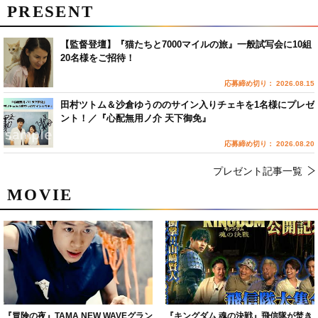
PRESENT
【監督登壇】『猫たちと7000マイルの旅』一般試写会に10組
20名様をご招待！
応募締め切り： 2026.08.15
田村ツトム＆沙倉ゆうののサイン入りチェキを1名様にプレゼ
ント！／『心配無用ノ介 天下御免』
応募締め切り： 2026.08.20
プレゼント記事一覧
MOVIE
『冒険の夜』TAMA NEW WAVEグラン
『キングダム 魂の決戦』飛信隊が焚き