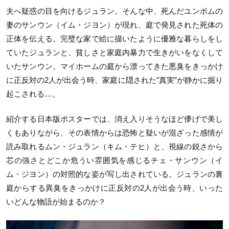
夫へ疑惑の目を向けるジュラン。そんな中、死んだユンボムの
妻のサンウン（イム・ジヨン）が現れ、庭で発見された死体の
正体を伝える。完璧な家で絵に描いたように優雅な暮らしをし
ていたジュランと、貧しさと家庭内暴力で生きがいをなくして
いたサンウン。マイホームの庭から漂ってきた悪臭をきっかけ
に正反対の2人が出会う時、家庭に隠された”真実”が静かに掘り
起こされる…。
紹介する日本版ポスターでは、消え入りそうなほど儚げで美し
くもありながら、その表情からは恐怖と疑いが混ざった感情が
読み取れるムン・ジュラン（キム・テヒ）と、視線の鋭さから
芯の強さとどこか危うい雰囲気を感じるチェ・サンウン（イ
ム・ジヨン）の対照的な姿が写し出されている。ジュランの裏
庭からする異臭をきっかけに正反対の2人が出会う時、いった
いどんな物語が始まるのか？