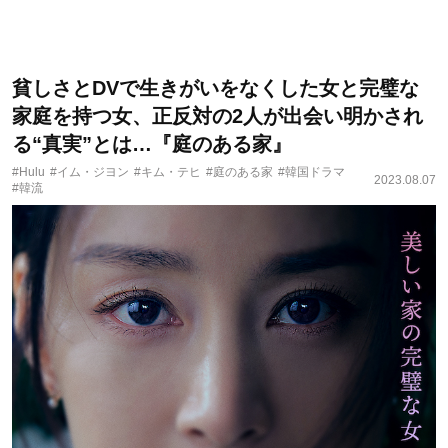
貧しさとDVで生きがいをなくした女と完璧な
家庭を持つ女、正反対の2人が出会い明かされ
る“真実”とは…『庭のある家』
#Hulu
#イム・ジヨン
#キム・テヒ
#庭のある家
#韓国ドラマ
2023.08.07
#韓流