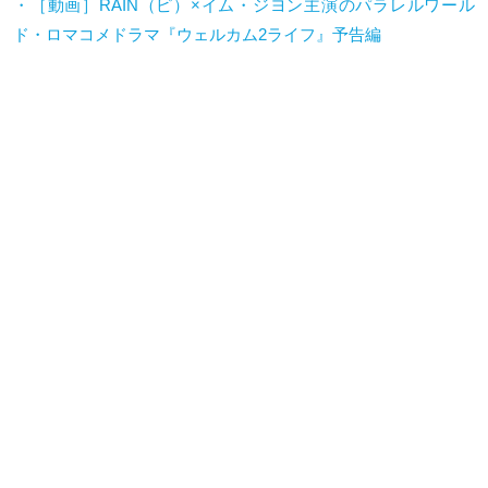
・［動画］
RAIN
（ピ）
×
イム・ジヨン主演のパラレルワール
ド・ロマコメドラマ『ウェルカム
2
ライフ』予告編