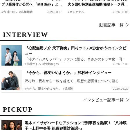
プリ受賞作が公開へ 『still dark』と同
火を囲む特別企画始動 秘蔵トーク満載
時上映決定
の“キングダムキャンプ”開催
#古川ヒロシ
#髙橋雄祐
2026.08.06
#キングダム
2026.08.06
動画記事一覧
INTERVIEW
『心配無用ノ介 天下御免』田村ツトム×沙倉ゆうのインタビ
ュー
『侍タイムスリッパー』ファンに贈る、まさかのドラマ化！田村ツトム×沙倉ゆうのが語る『心配無用ノ介』撮影秘話
#田村ツトム
#沙倉ゆうの
2026.07.30
『今から、親友やめようか。』沢村玲インタビュー
沢村玲、親友から一線を越えて…理想の恋愛像について語る
#今から、親友やめようか。
#沢村玲
2026.06.20
インタビュー記事一覧
PICKUP
黒木メイサがハードなアクションで刑事役を熱演！『八神瑛
子 –上野中央署 組織犯罪対策課–』