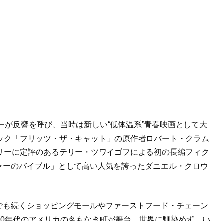
ーが反響を呼び、当時は新しい“低体温系”⻘春映画として大
ック「フリッツ・ザ・キャット」の原作者ロバート・クラム
リーに定評のあるテリー・ツワイゴフによる初の⻑編フィク
ャーのバイブル」として高い人気を誇ったダニエル・クロウ
でも続くショッピングモールやファーストフード・チェーン
90年代のアメリカの名もなき町が舞台。世界に馴染めず、い