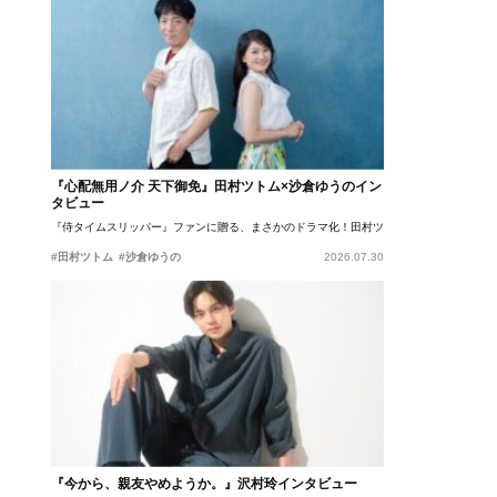
『心配無用ノ介 天下御免』田村ツトム×沙倉ゆうのイン
タビュー
『侍タイムスリッパー』ファンに贈る、まさかのドラマ化！田村ツトム×沙倉ゆうのが語
#田村ツトム
#沙倉ゆうの
2026.07.30
『今から、親友やめようか。』沢村玲インタビュー