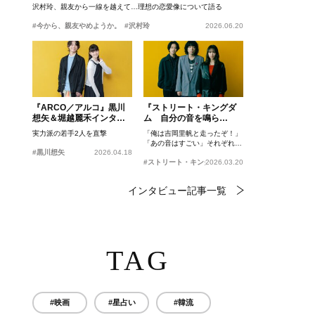
沢村玲、親友から一線を越えて…理想の恋愛像について語る
#今から、親友やめようか。
#沢村玲
2026.06.20
『ARCO／アルコ』黒川
『ストリート・キングダ
想矢＆堀越麗禾インタビ
ム 自分の音を鳴ら
ュー
せ。』峯田和伸、若葉竜
実力派の若手2人を直撃
「俺は吉岡里帆と走ったぞ！」
也、吉岡里帆インタビュ
「あの音はすごい」それぞれの
ー
#黒川想矢
2026.04.18
忘れがたいシーンとは？
#ストリート・キングダム 自分の音を鳴らせ。
2026.03.20
インタビュー記事一覧
TAG
#映画
#星占い
#韓流