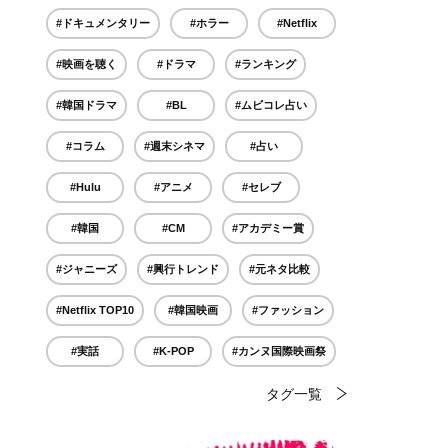
#ドキュメンタリー
#ホラー
#Netflix
#映画を聴く
#ドラマ
#ランキング
#韓国ドラマ
#BL
#ムビコレ占い
#コラム
#週末シネマ
#占い
#Hulu
#アニメ
#セレブ
#韓国
#CM
#アカデミー賞
#ジャニーズ
#興行トレンド
#元ネタ比較
#Netflix TOP10
#韓国映画
#ファッション
#実話
#K-POP
#カンヌ国際映画祭
タグ一覧