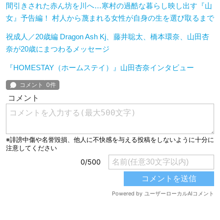
間引きされた赤ん坊を川へ…寒村の過酷な暮らし映し出す『山
女』予告編！ 村人から蔑まれる女性が自身の生を選び取るまで
祝成人／20歳編 Dragon Ash Kj、藤井聡太、橋本環奈、山田杏
奈が20歳にまつわるメッセージ
『HOMESTAY（ホームステイ）』山田杏奈インタビュー