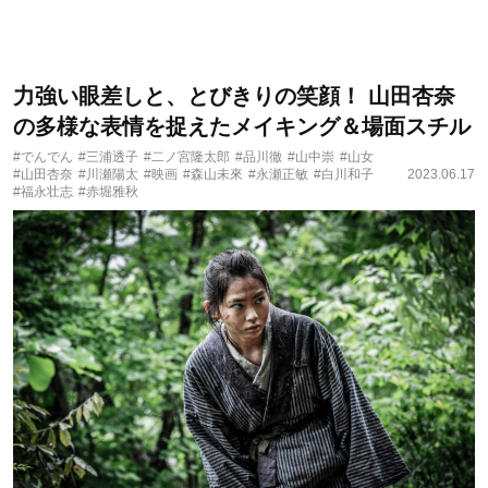
力強い眼差しと、とびきりの笑顔！ 山田杏奈
の多様な表情を捉えたメイキング＆場面スチル
#でんでん
#三浦透子
#二ノ宮隆太郎
#品川徹
#山中崇
#山女
#山田杏奈
#川瀬陽太
#映画
#森山未來
#永瀬正敏
#白川和子
2023.06.17
#福永壮志
#赤堀雅秋