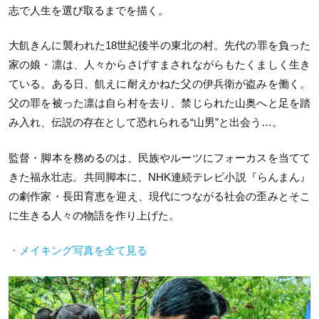
志で人生を選び取るまでを描く。
大飢きんに襲われた18世紀後半の東北の村。先代の罪を負った
家の娘・凛は、人々からさげすまされながらもたくましく生き
ている。ある日、飢えに耐えかねた父の伊兵衛が盗みを働く。
父の罪を被った凛は自ら村を去り、禁じられた山奥へと足を踏
み入れ、伝説の存在として恐れられる“山男”と出会う…。
監督・脚本を務めるのは、⺠族やルーツにフォーカスを当てて
きた福永壮志。共同脚本に、NHK連続テレビ小説『らんまん』
の劇作家・⻑田育恵を迎え、現代につながる社会の歪みとそこ
に生きる人々の物語を作り上げた。
・メイキング写真を全て見る