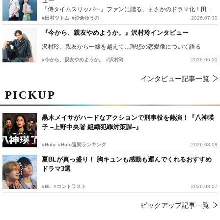
ュー
『侍タイムスリッパー』ファンに贈る、まさかのドラマ化！田村ツトム×沙倉ゆうのが語る『心配無用ノ介』撮影秘話
#田村ツトム
#沙倉ゆうの
2026.07.30
『今から、親友やめようか。』沢村玲インタビュー
沢村玲、親友から一線を越えて…理想の恋愛像について語る
#今から、親友やめようか。
#沢村玲
2026.06.20
インタビュー記事一覧
PICKUP
黒木メイサがハードなアクションで刑事役を熱演！『八神瑛
子 –上野中央署 組織犯罪対策課–』
#Hulu
#Hulu週間ランキング
2026.08.08
夏BLが真っ盛り！ 胸キュンも感動も運んでくれるおすすめ
ドラマ3選
#BL
#コントラスト
2026.08.07
ピックアップ記事一覧