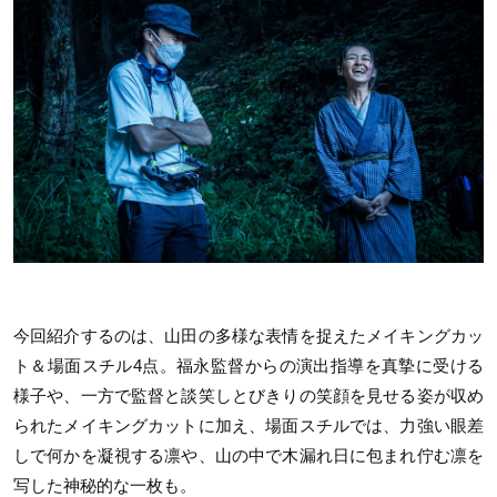
今回紹介するのは、山田の多様な表情を捉えたメイキングカッ
ト＆場面スチル4点。福永監督からの演出指導を真摯に受ける
様子や、一方で監督と談笑しとびきりの笑顔を見せる姿が収め
られたメイキングカットに加え、場面スチルでは、力強い眼差
しで何かを凝視する凛や、山の中で木漏れ日に包まれ佇む凛を
写した神秘的な一枚も。