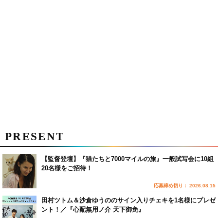
PRESENT
【監督登壇】『猫たちと7000マイルの旅』一般試写会に10組
20名様をご招待！
応募締め切り： 2026.08.15
田村ツトム＆沙倉ゆうののサイン入りチェキを1名様にプレゼ
ント！／『心配無用ノ介 天下御免』