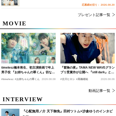
応募締め切り： 2026.08.20
プレゼント記事一覧
MOVIE
timelesz橋本将生、初主演映画で年上
『冒険の夜』TAMA NEW WAVEグラン
男子役 『お姉ちゃんの翠くん』切ない
プリ受賞作が公開へ 『still dark』と同
恋の幕開けを予感
時上映決定
#timelesz
#お姉ちゃんの翠くん
2026.08.08
#古川ヒロシ
#髙橋雄祐
2026.08.06
動画記事一覧
INTERVIEW
『心配無用ノ介 天下御免』田村ツトム×沙倉ゆうのインタビ