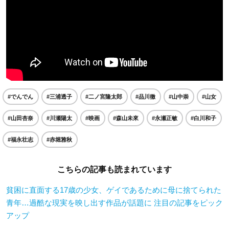
#でんでん
#三浦透子
#二ノ宮隆太郎
#品川徹
#山中崇
#山女
#山田杏奈
#川瀬陽太
#映画
#森山未來
#永瀬正敏
#白川和子
#福永壮志
#赤堀雅秋
こちらの記事も読まれています
貧困に直面する17歳の少女、ゲイであるために母に捨てられた
青年…過酷な現実を映し出す作品が話題に 注目の記事をピック
アップ