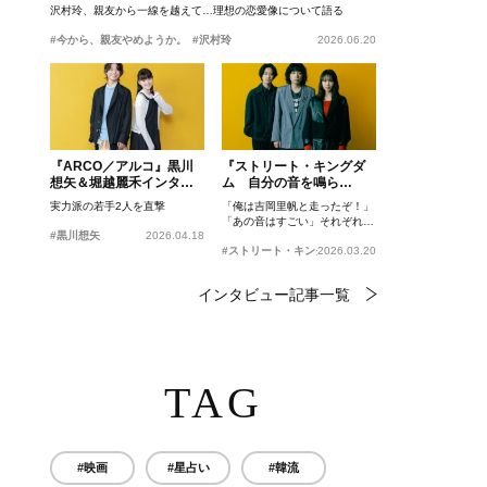
沢村玲、親友から一線を越えて…理想の恋愛像について語る
#今から、親友やめようか。
#沢村玲
2026.06.20
『ARCO／アルコ』黒川
『ストリート・キングダ
想矢＆堀越麗禾インタビ
ム 自分の音を鳴ら
ュー
せ。』峯田和伸、若葉竜
実力派の若手2人を直撃
「俺は吉岡里帆と走ったぞ！」
也、吉岡里帆インタビュ
「あの音はすごい」それぞれの
ー
#黒川想矢
2026.04.18
忘れがたいシーンとは？
#ストリート・キングダム 自分の音を鳴らせ。
2026.03.20
インタビュー記事一覧
TAG
#映画
#星占い
#韓流