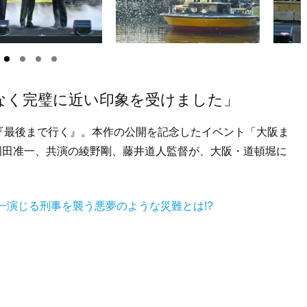
なく完璧に近い印象を受けました」
『最後まで行く』。本作の公開を記念したイベント「大阪ま
岡田准一、共演の綾野剛、藤井道人監督が、大阪・道頓堀に
一演じる刑事を襲う悪夢のような災難とは!?