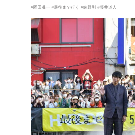
#岡田准一
#最後まで行く
#綾野剛
#藤井道人