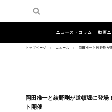
ニュース・コラム
動画ニ
トップページ
ニュース
岡田准一と綾野剛が
＞
＞
岡田准一と綾野剛が道頓堀に登場
ト開催