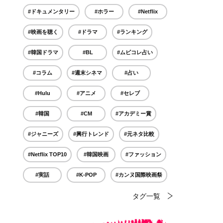
#ドキュメンタリー
#ホラー
#Netflix
#映画を聴く
#ドラマ
#ランキング
#韓国ドラマ
#BL
#ムビコレ占い
#コラム
#週末シネマ
#占い
#Hulu
#アニメ
#セレブ
#韓国
#CM
#アカデミー賞
#ジャニーズ
#興行トレンド
#元ネタ比較
#Netflix TOP10
#韓国映画
#ファッション
#実話
#K-POP
#カンヌ国際映画祭
タグ一覧