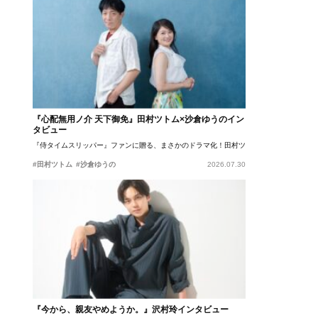
『心配無用ノ介 天下御免』田村ツトム×沙倉ゆうのイン
タビュー
『侍タイムスリッパー』ファンに贈る、まさかのドラマ化！田村ツトム×沙倉ゆうのが語
#田村ツトム
#沙倉ゆうの
2026.07.30
『今から、親友やめようか。』沢村玲インタビュー