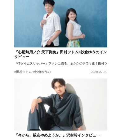
『心配無用ノ介 天下御免』田村ツトム×沙倉ゆうのイン
タビュー
『侍タイムスリッパー』ファンに贈る、まさかのドラマ化！田村ツトム×沙倉ゆうのが語
#田村ツトム
#沙倉ゆうの
2026.07.30
『今から、親友やめようか。』沢村玲インタビュー