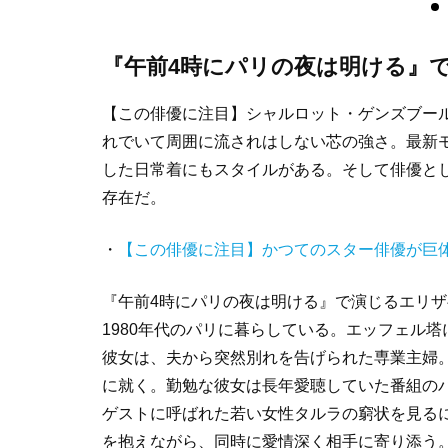
『午前4時にパリの夜は明ける』
【この俳優に注目】シャルロット・ゲンズブー
れでいて周囲に流されはしない芯の強さ。最新
した日常着にもスタイルがある。そして俳優と
存在だ。
・
【この俳優に注目】かつてのスター俳優が巨
『午前4時にパリの夜は明ける』で演じるエリザ
1980年代のパリに暮らしている。エッフェル
彼女は、夫から突然別れを告げられた専業主婦
に就く。勤勉な彼女は長年愛聴していた番組の
ゲストに呼ばれた若い女性タルラの窮状を見る
を抱えながら、同時に愛情深く相手に寄り添う