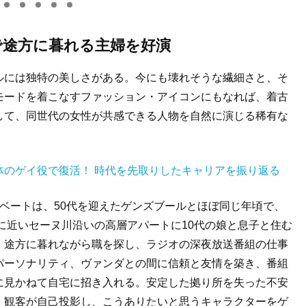
で途方に暮れる主婦を好演
ルには独特の美しさがある。今にも壊れそうな繊細さと、そ
モードを着こなすファッション・アイコンにもなれば、着古
して、同世代の女性が共感できる人物を自然に演じる稀有な
体のゲイ役で復活！ 時代を先取りしたキャリアを振り返る
ベートは、50代を迎えたゲンズブールとほぼ同じ年頃で、
塔に近いセーヌ川沿いの高層アパートに10代の娘と息子と住む
。途方に暮れながら職を探し、ラジオの深夜放送番組の仕事
パーソナリティ、ヴァンダとの間に信頼と友情を築き、番組
に見かねて自宅に招き入れる。安定した拠り所を失った不安
。観客が自己投影し、こうありたいと思うキャラクターをゲ