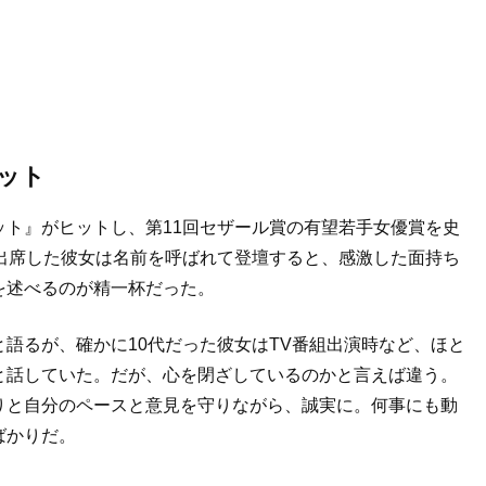
ット
ト』がヒットし、第11回セザール賞の有望若手女優賞を史
出席した彼女は名前を呼ばれて登壇すると、感激した面持ち
を述べるのが精一杯だった。
語るが、確かに10代だった彼女はTV番組出演時など、ほと
と話していた。だが、心を閉ざしているのかと言えば違う。
りと自分のペースと意見を守りながら、誠実に。何事にも動
ばかりだ。