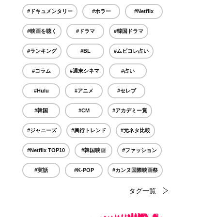
#ドキュメンタリー
#ホラー
#Netflix
#映画を聴く
#ドラマ
#韓国ドラマ
#ランキング
#BL
#ムビコレ占い
#コラム
#週末シネマ
#占い
#Hulu
#アニメ
#セレブ
#韓国
#CM
#アカデミー賞
#ジャニーズ
#興行トレンド
#元ネタ比較
#Netflix TOP10
#韓国映画
#ファッション
#実話
#K-POP
#カンヌ国際映画祭
タグ一覧