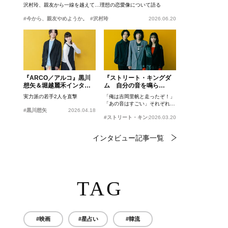
沢村玲、親友から一線を越えて…理想の恋愛像について語る
#今から、親友やめようか。
#沢村玲
2026.06.20
『ARCO／アルコ』黒川
『ストリート・キングダ
想矢＆堀越麗禾インタビ
ム 自分の音を鳴ら
ュー
せ。』峯田和伸、若葉竜
実力派の若手2人を直撃
「俺は吉岡里帆と走ったぞ！」
也、吉岡里帆インタビュ
「あの音はすごい」それぞれの
ー
#黒川想矢
2026.04.18
忘れがたいシーンとは？
#ストリート・キングダム 自分の音を鳴らせ。
2026.03.20
インタビュー記事一覧
TAG
#映画
#星占い
#韓流