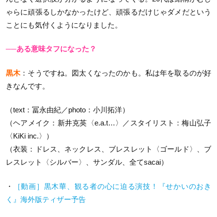
ゃらに頑張るしかなかったけど、頑張るだけじゃダメだという
ことにも気付くようになりました。
──ある意味タフになった？
黒木
：そうですね。図太くなったのかも。私は年を取るのが好
きなんです。
（text：冨永由紀／photo：小川拓洋）
（ヘアメイク：新井克英〈e.a.t…〉／スタイリスト：梅山弘子
〈KiKi inc.〉）
（衣装：ドレス、ネックレス、ブレスレット〈ゴールド〉、ブ
レスレット〈シルバー〉、サンダル、全てsacai）
・
［動画］黒木華、観る者の心に迫る演技！『せかいのおき
く』海外版ティザー予告