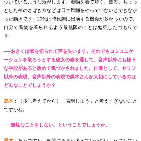
ついているような気がします。着物を着て歩く、走る、ちょっ
とした袖のさばき方などは日本舞踊をやっていないとできなか
った動きです。20代は時代劇に出演する機会が多かったので、
自分で着物を着られるよう最低限のことは勉強したつもりで
す。
──おきくは喉を切られて声を失います。それでもコミュニケ
ーションを取ろうとする彼女の姿を通して、音声以外にも様々
な手段があると改めて気づかされました。俳優として、セリフ
以外の表現、音声以外の表現で黒木さんが大切にしているのは
どんなことでしょうか？
黒木
：（少し考えてから）「表現しよう」と考えすぎないこと
ですかね。
──無駄なことをしない、ということでしょうか。
黒木
：そうですね。事前にあまり考えていかないようにしてい