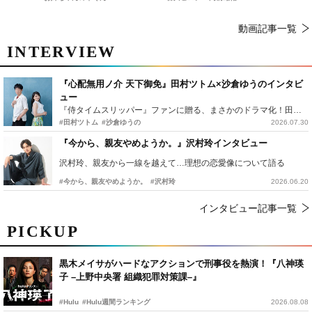
動画記事一覧
INTERVIEW
『心配無用ノ介 天下御免』田村ツトム×沙倉ゆうのインタビ
ュー
『侍タイムスリッパー』ファンに贈る、まさかのドラマ化！田村ツトム×沙倉ゆうのが語る『心配無用ノ介』撮影秘話
#田村ツトム
#沙倉ゆうの
2026.07.30
『今から、親友やめようか。』沢村玲インタビュー
沢村玲、親友から一線を越えて…理想の恋愛像について語る
#今から、親友やめようか。
#沢村玲
2026.06.20
インタビュー記事一覧
PICKUP
黒木メイサがハードなアクションで刑事役を熱演！『八神瑛
子 –上野中央署 組織犯罪対策課–』
#Hulu
#Hulu週間ランキング
2026.08.08