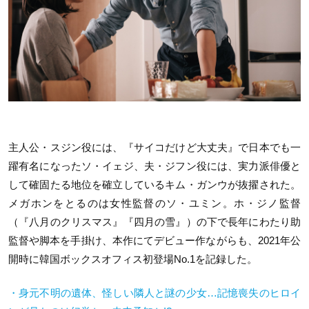
主人公・スジン役には、『サイコだけど大丈夫』で日本でも一
躍有名になったソ・イェジ、夫・ジフン役には、実力派俳優と
して確固たる地位を確立しているキム・ガンウが抜擢された。
メガホンをとるのは女性監督のソ・ユミン。ホ・ジノ監督
（『八月のクリスマス』『四月の雪』）の下で長年にわたり助
監督や脚本を手掛け、本作にてデビュー作ながらも、2021年公
開時に韓国ボックスオフィス初登場No.1を記録した。
・身元不明の遺体、怪しい隣人と謎の少女…記憶喪失のヒロイ