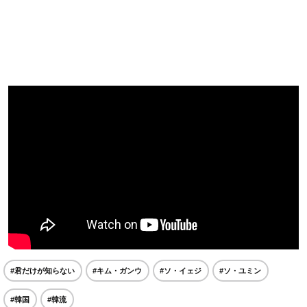
#君だけが知らない
#キム・ガンウ
#ソ・イェジ
#ソ・ユミン
#韓国
#韓流