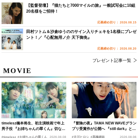
【監督登壇】『猫たちと7000マイルの旅』一般試写会に10組
20名様をご招待！
応募締め切り： 2026.08.15
田村ツトム＆沙倉ゆうののサイン入りチェキを1名様にプレゼ
ント！／『心配無用ノ介 天下御免』
応募締め切り： 2026.08.20
プレゼント記事一覧
MOVIE
timelesz橋本将生、初主演映画で年上
『冒険の夜』TAMA NEW WAVEグラン
男子役 『お姉ちゃんの翠くん』切ない
プリ受賞作が公開へ 『still dark』と同
恋の幕開けを予感
時上映決定
#timelesz
#お姉ちゃんの翠くん
2026.08.08
#古川ヒロシ
#髙橋雄祐
2026.08.06