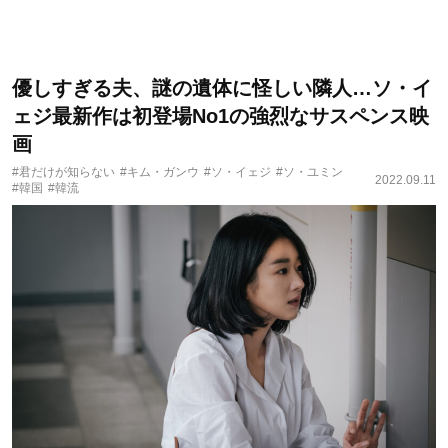
優しすぎる夫、謎の遺体に怪しい隣人…ソ・イ
ェジ最新作は初登場No1の強烈なサスペンス映
画
#君だけが知らない
#キム・ガンウ
#ソ・イェジ
#ソ・ユミン
2022.09.11
#韓国
#韓流